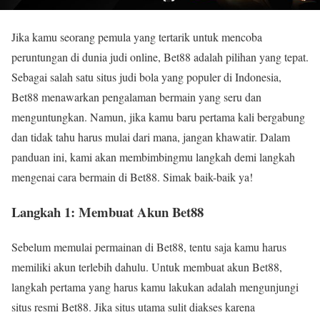
Jika kamu seorang pemula yang tertarik untuk mencoba
peruntungan di dunia judi online, Bet88 adalah pilihan yang tepat.
Sebagai salah satu situs judi bola yang populer di Indonesia,
Bet88 menawarkan pengalaman bermain yang seru dan
menguntungkan. Namun, jika kamu baru pertama kali bergabung
dan tidak tahu harus mulai dari mana, jangan khawatir. Dalam
panduan ini, kami akan membimbingmu langkah demi langkah
mengenai cara bermain di Bet88. Simak baik-baik ya!
Langkah 1: Membuat Akun Bet88
Sebelum memulai permainan di Bet88, tentu saja kamu harus
memiliki akun terlebih dahulu. Untuk membuat akun Bet88,
langkah pertama yang harus kamu lakukan adalah mengunjungi
situs resmi Bet88. Jika situs utama sulit diakses karena