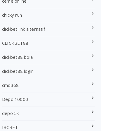
ceme online
chicky run
clickbet link alternatif
CLICKBET88
clickbet88 bola
clickbet88 login
cmd368
Depo 10000
depo 5k
IBCBET