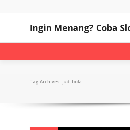
Skip
to
content
Ingin Menang? Coba Slo
Tag Archives: judi bola