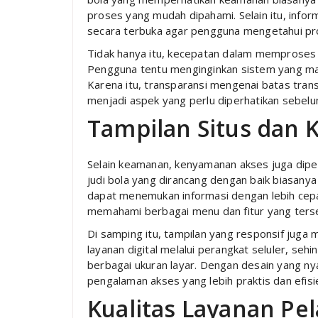
proses yang mudah dipahami. Selain itu, info
secara terbuka agar pengguna mengetahui pr
Tidak hanya itu, kecepatan dalam memproses tr
Pengguna tentu menginginkan sistem yang m
Karena itu, transparansi mengenai batas tran
menjadi aspek yang perlu diperhatikan sebelu
Tampilan Situs dan
Selain keamanan, kenyamanan akses juga dipen
judi bola yang dirancang dengan baik biasany
dapat menemukan informasi dengan lebih cep
memahami berbagai menu dan fitur yang terse
Di samping itu, tampilan yang responsif juga 
layanan digital melalui perangkat seluler, se
berbagai ukuran layar. Dengan desain yang n
pengalaman akses yang lebih praktis dan efisi
Kualitas Layanan Pe