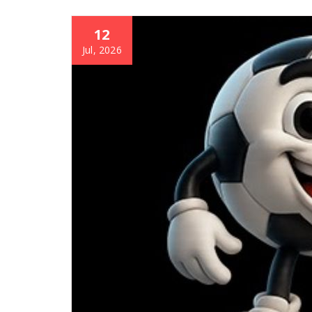
12
Jul, 2026