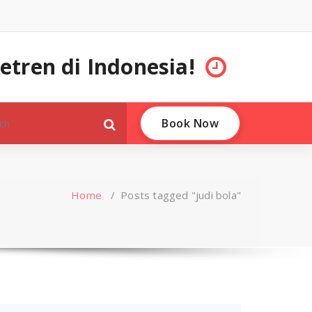
tren di Indonesia!
Book Now
Home
/
Posts tagged "judi bola"