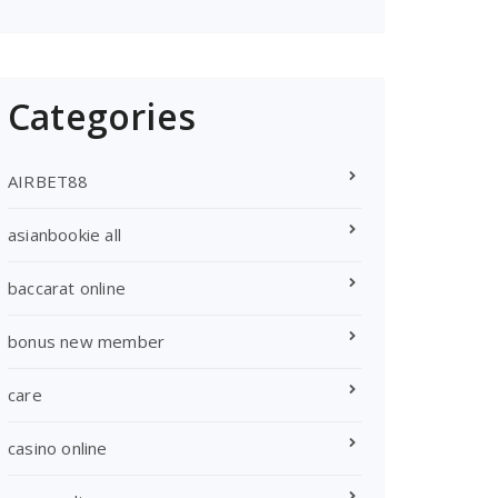
Categories
AIRBET88
asianbookie all
baccarat online
bonus new member
care
casino online