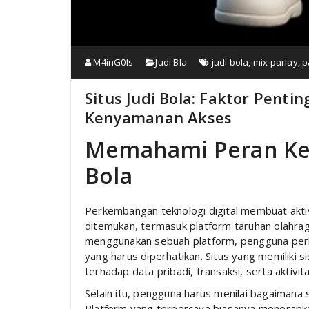
M4inG0ls
Judi Bla
judi bola
,
mix parlay
,
p
Situs Judi Bola: Faktor Pent
Kenyamanan Akses
Memahami Peran Kea
Bola
Perkembangan teknologi digital membuat akti
ditemukan, termasuk platform taruhan olahra
menggunakan sebuah platform, pengguna per
yang harus diperhatikan. Situs yang memiliki
terhadap data pribadi, transaksi, serta akti
Selain itu, pengguna harus menilai bagaimana 
Platform yang terpercaya biasanya menerapkan