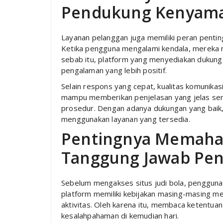
Pendukung Kenyam
Layanan pelanggan juga memiliki peran penting
Ketika pengguna mengalami kendala, mereka 
sebab itu, platform yang menyediakan dukung
pengalaman yang lebih positif.
Selain respons yang cepat, kualitas komunikas
mampu memberikan penjelasan yang jelas se
prosedur. Dengan adanya dukungan yang baik,
menggunakan layanan yang tersedia.
Pentingnya Memaha
Tanggung Jawab Pe
Sebelum mengakses situs judi bola, pengguna
platform memiliki kebijakan masing-masing me
aktivitas. Oleh karena itu, membaca ketentua
kesalahpahaman di kemudian hari.