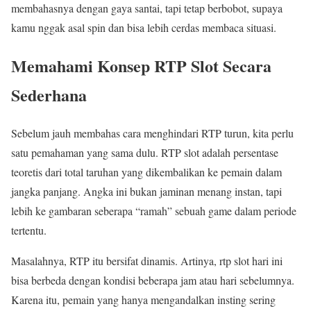
membahasnya dengan gaya santai, tapi tetap berbobot, supaya
kamu nggak asal spin dan bisa lebih cerdas membaca situasi.
Memahami Konsep RTP Slot Secara
Sederhana
Sebelum jauh membahas cara menghindari RTP turun, kita perlu
satu pemahaman yang sama dulu. RTP slot adalah persentase
teoretis dari total taruhan yang dikembalikan ke pemain dalam
jangka panjang. Angka ini bukan jaminan menang instan, tapi
lebih ke gambaran seberapa “ramah” sebuah game dalam periode
tertentu.
Masalahnya, RTP itu bersifat dinamis. Artinya, rtp slot hari ini
bisa berbeda dengan kondisi beberapa jam atau hari sebelumnya.
Karena itu, pemain yang hanya mengandalkan insting sering