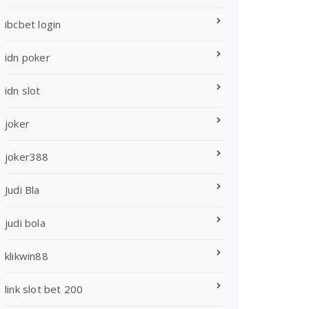
ibcbet login
idn poker
idn slot
joker
joker388
Judi Bla
judi bola
klikwin88
link slot bet 200