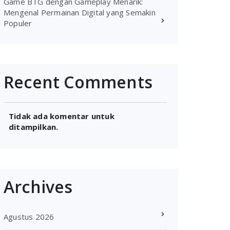
Game BTG dengan Gameplay Menarik:
Mengenal Permainan Digital yang Semakin
Populer
Recent Comments
Tidak ada komentar untuk
ditampilkan.
Archives
Agustus 2026