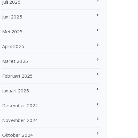
Juli 2025
Juni 2025
Mei 2025
April 2025
Maret 2025
Februari 2025
Januari 2025
Desember 2024
November 2024
Oktober 2024