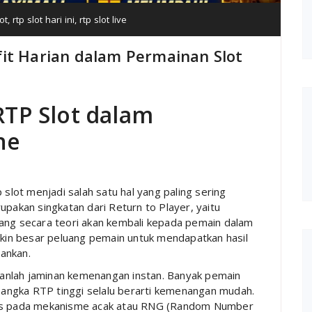
lot
,
rtp slot hari ini
,
rtp slot live
fit Harian dalam Permainan Slot
TP Slot dalam
ne
 slot menjadi salah satu hal yang paling sering
upakan singkatan dari Return to Player, yaitu
yang secara teori akan kembali kepada pemain dalam
makin besar peluang pemain untuk mendapatkan hasil
lankan.
anlah jaminan kemenangan instan. Banyak pemain
angka RTP tinggi selalu berarti kemenangan mudah.
asis pada mekanisme acak atau RNG (Random Number