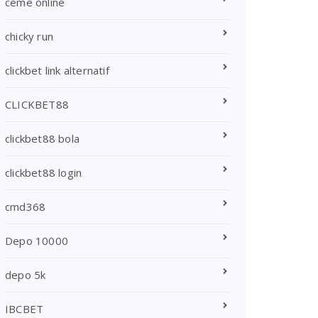
ceme online
chicky run
clickbet link alternatif
CLICKBET88
clickbet88 bola
clickbet88 login
cmd368
Depo 10000
depo 5k
IBCBET