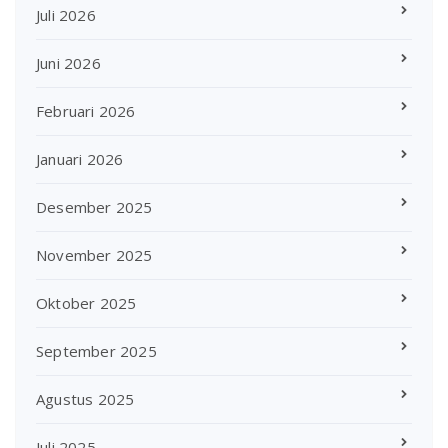
Juli 2026
Juni 2026
Februari 2026
Januari 2026
Desember 2025
November 2025
Oktober 2025
September 2025
Agustus 2025
Juli 2025