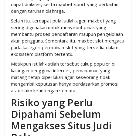
dapat diakses, serta maxbet sport yang berkaitan
dengan taruhan olahraga.
Selain itu, terdapat pula istilah agen maxbet yang
sering digunakan untuk menyebut pihak yang
membantu proses pendaftaran maupun pengelolaan
akun pengguna. Sementara itu, maxbet slot mengacu
pada kategori permainan slot yang tersedia dalam
ekosistem platform tertentu.
Meskipun istilah-istilah tersebut cukup populer di
kalangan pengguna internet, pemahaman yang
matang tetap diperlukan agar seseorang tidak
mengambil keputusan hanya berdasarkan promosi
atau klaim keuntungan semata.
Risiko yang Perlu
Dipahami Sebelum
Mengakses Situs Judi