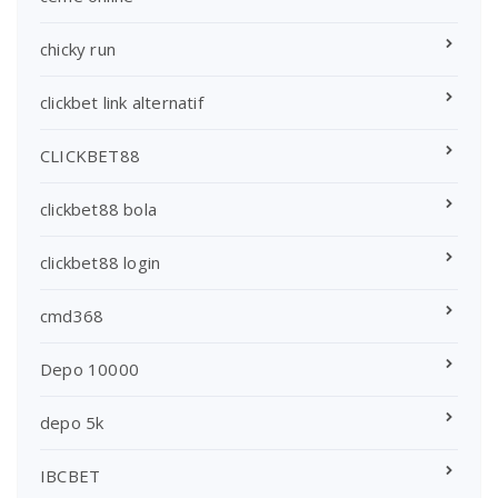
chicky run
clickbet link alternatif
CLICKBET88
clickbet88 bola
clickbet88 login
cmd368
Depo 10000
depo 5k
IBCBET