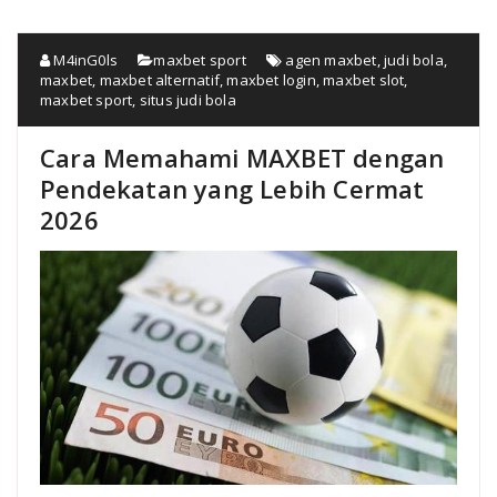
M4inG0ls
maxbet sport
agen maxbet
,
judi bola
,
maxbet
,
maxbet alternatif
,
maxbet login
,
maxbet slot
,
maxbet sport
,
situs judi bola
Cara Memahami MAXBET dengan
Pendekatan yang Lebih Cermat
2026