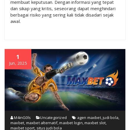
membuat keputusan. Dengan informasi yang tepat
dan sikap yang kritis, seseorang dapat menghindari
berbagai risiko yang sering kali tidak disadari sejak
awal.
1
Jun, 2025
M4inG0ls
Uncategorized
agen maxbet
,
judi bola
,
maxbet
,
maxbet alternatif
,
maxbet login
,
maxbet slot
,
maxbet sport
,
situs judi bola