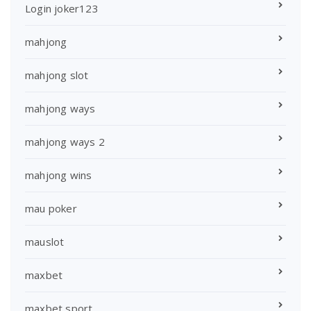
Login joker123
mahjong
mahjong slot
mahjong ways
mahjong ways 2
mahjong wins
mau poker
mauslot
maxbet
maxbet sport