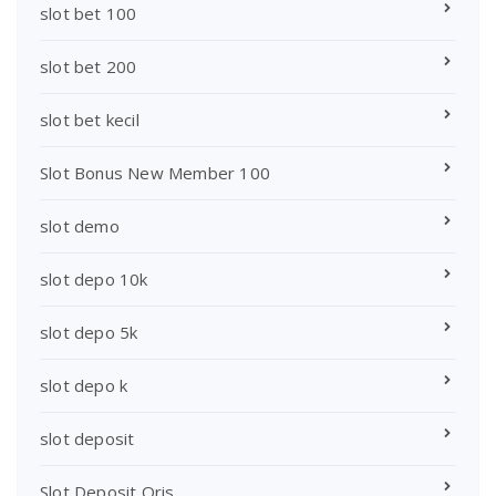
slot bet 100
slot bet 200
slot bet kecil
Slot Bonus New Member 100
slot demo
slot depo 10k
slot depo 5k
slot depo k
slot deposit
Slot Deposit Qris