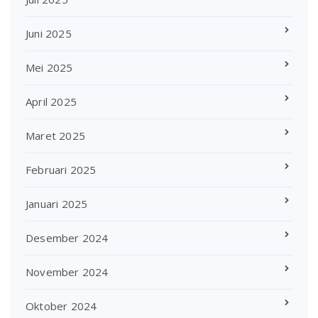
Juni 2025
Mei 2025
April 2025
Maret 2025
Februari 2025
Januari 2025
Desember 2024
November 2024
Oktober 2024