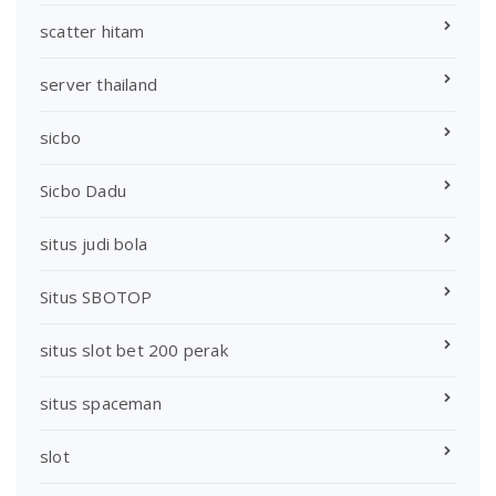
scatter hitam
server thailand
sicbo
Sicbo Dadu
situs judi bola
Situs SBOTOP
situs slot bet 200 perak
situs spaceman
slot