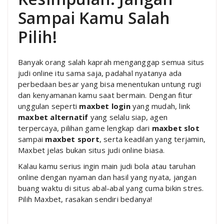
Sampai Kamu Salah
Pilih!
Banyak orang salah kaprah menganggap semua situs
judi online itu sama saja, padahal nyatanya ada
perbedaan besar yang bisa menentukan untung rugi
dan kenyamanan kamu saat bermain. Dengan fitur
unggulan seperti
maxbet login
yang mudah, link
maxbet alternatif
yang selalu siap, agen
terpercaya, pilihan game lengkap dari
maxbet slot
sampai
maxbet sport
, serta keadilan yang terjamin,
Maxbet jelas bukan situs judi online biasa.
Kalau kamu serius ingin main judi bola atau taruhan
online dengan nyaman dan hasil yang nyata, jangan
buang waktu di situs abal-abal yang cuma bikin stres.
Pilih Maxbet, rasakan sendiri bedanya!