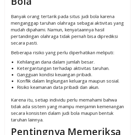
Bola
Banyak orang tertarik pada situs judi bola karena
menganggap taruhan olahraga sebagai aktivitas yang
mudah dipahami. Namun, kenyataannya hasil
pertandingan olahraga tidak pernah bisa diprediksi
secara pasti.
Beberapa risiko yang perlu diperhatikan meliputi:
Kehilangan dana dalam jumlah besar.
Ketergantungan terhadap aktivitas taruhan.
Gangguan kondisi keuangan pribadi.
Konflik dalam lingkungan keluarga maupun sosial.
Risiko keamanan data pribadi dan akun.
Karena itu, setiap individu perlu memahami bahwa
tidak ada sistem yang mampu menjamin kemenangan
secara konsisten dalam judi bola maupun bentuk
taruhan lainnya.
Pentingnya Memeriksa