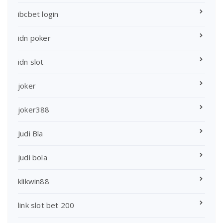
ibcbet login
idn poker
idn slot
joker
joker388
Judi Bla
judi bola
klikwin88
link slot bet 200