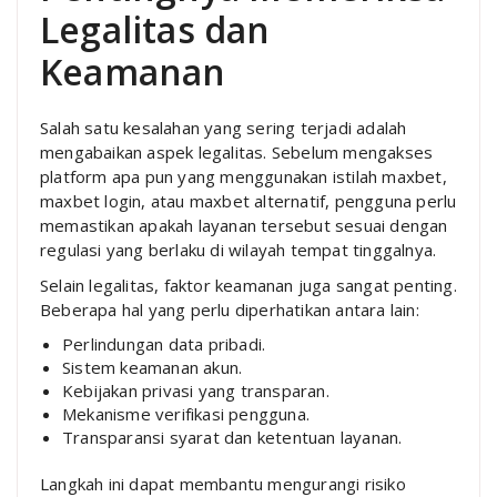
Legalitas dan
Keamanan
Salah satu kesalahan yang sering terjadi adalah
mengabaikan aspek legalitas. Sebelum mengakses
platform apa pun yang menggunakan istilah maxbet,
maxbet login, atau maxbet alternatif, pengguna perlu
memastikan apakah layanan tersebut sesuai dengan
regulasi yang berlaku di wilayah tempat tinggalnya.
Selain legalitas, faktor keamanan juga sangat penting.
Beberapa hal yang perlu diperhatikan antara lain:
Perlindungan data pribadi.
Sistem keamanan akun.
Kebijakan privasi yang transparan.
Mekanisme verifikasi pengguna.
Transparansi syarat dan ketentuan layanan.
Langkah ini dapat membantu mengurangi risiko