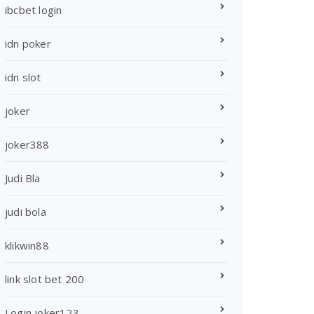
ibcbet login
idn poker
idn slot
joker
joker388
Judi Bla
judi bola
klikwin88
link slot bet 200
Login joker123