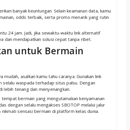
ikan banyak keuntungan. Selain keamanan data, kamu
inan, odds terbaik, serta promo menarik yang rutin
24 jam. Jadi, jika sewaktu-waktu link alternatif
ya dan mendapatkan solusi cepat tanpa ribet.
kan untuk Bermain
mudah, asalkan kamu tahu caranya. Gunakan link
an selalu waspada terhadap situs palsu. Dengan
di lebih tenang dan menyenangkan.
pi tempat bermain yang mengutamakan kenyamanan
rdas dengan selalu mengakses SBOTOP melalui jalur
nikmati sensasi bermain di platform kelas dunia.