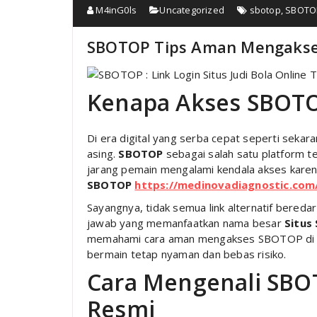
M4inG0ls
Uncategorized
sbotop
,
SBOTOP
SBOTOP Tips Aman Mengakses
Kenapa Akses SBOTO
Di era digital yang serba cepat seperti sekara
asing.
SBOTOP
sebagai salah satu platform t
jarang pemain mengalami kendala akses karena
SBOTOP
https://medinovadiagnostic.com
Sayangnya, tidak semua link alternatif beredar
jawab yang memanfaatkan nama besar
Situs
memahami cara aman mengakses SBOTOP di ta
bermain tetap nyaman dan bebas risiko.
Cara Mengenali SBOT
Resmi