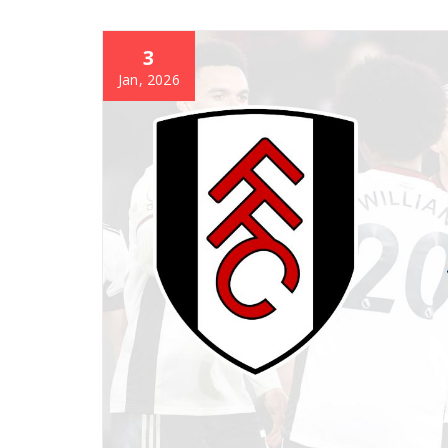
3
Jan, 2026