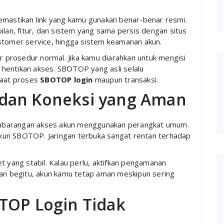
emastikan link yang kamu gunakan benar-benar resmi.
ilan, fitur, dan sistem yang sama persis dengan situs
stomer service, hingga sistem keamanan akun.
ar prosedur normal. Jika kamu diarahkan untuk mengisi
a hentikan akses. SBOTOP yang asli selalu
aat proses
SBOTOP login
maupun transaksi.
dan Koneksi yang Aman
 sembarangan akses akun menggunakan perangkat umum.
 akun SBOTOP. Jaringan terbuka sangat rentan terhadap
t yang stabil. Kalau perlu, aktifkan pengamanan
gan begitu, akun kamu tetap aman meskipun sering
TOP Login Tidak