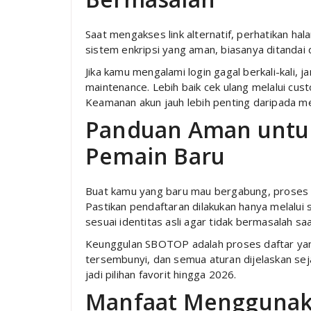
Saat mengakses link alternatif, perhatikan h
sistem enkripsi yang aman, biasanya ditandai
Jika kamu mengalami login gagal berkali-kali, j
maintenance. Lebih baik cek ulang melalui cu
Keamanan akun jauh lebih penting daripada 
Panduan Aman untu
Pemain Baru
Buat kamu yang baru mau bergabung, prose
Pastikan pendaftaran dilakukan hanya melalui si
sesuai identitas asli agar tidak bermasalah saa
Keunggulan SBOTOP adalah proses daftar yang
tersembunyi, dan semua aturan dijelaskan sej
jadi pilihan favorit hingga 2026.
Manfaat Menggunak