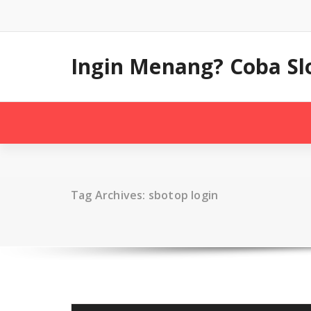
Skip
to
content
Ingin Menang? Coba Slo
Tag Archives: sbotop login