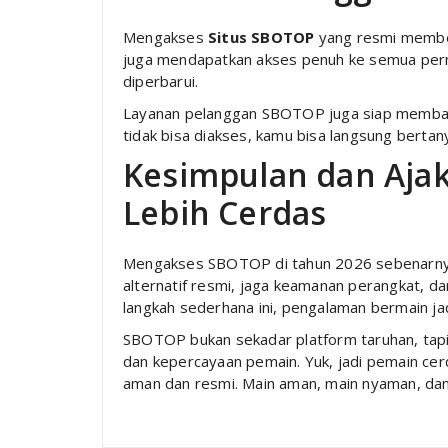
Mengakses
Situs SBOTOP
yang resmi member
juga mendapatkan akses penuh ke semua perma
diperbarui.
Layanan pelanggan SBOTOP juga siap membantu 
tidak bisa diakses, kamu bisa langsung bertan
Kesimpulan dan Aja
Lebih Cerdas
Mengakses SBOTOP di tahun 2026 sebenarnya 
alternatif resmi, jaga keamanan perangkat, d
langkah sederhana ini, pengalaman bermain ja
SBOTOP bukan sekadar platform taruhan, ta
dan kepercayaan pemain. Yuk, jadi pemain ce
aman dan resmi. Main aman, main nyaman, dan 