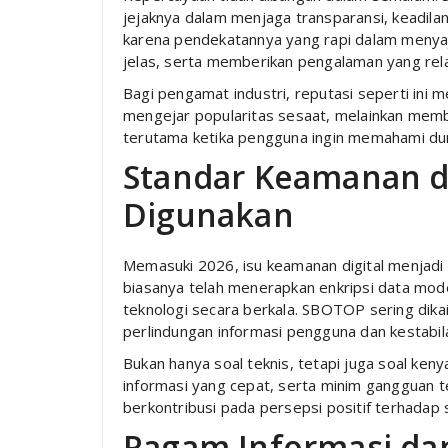
jejaknya dalam menjaga transparansi, keadilan
karena pendekatannya yang rapi dalam menyaj
jelas, serta memberikan pengalaman yang relat
Bagi pengamat industri, reputasi seperti ini 
mengejar popularitas sesaat, melainkan memb
terutama ketika pengguna ingin memahami dunia
Standar Keamanan d
Digunakan
Memasuki 2026, isu keamanan digital menjadi
biasanya telah menerapkan enkripsi data mod
teknologi secara berkala. SBOTOP sering dik
perlindungan informasi pengguna dan kestabil
Bukan hanya soal teknis, tetapi juga soal ke
informasi yang cepat, serta minim gangguan te
berkontribusi pada persepsi positif terhadap 
Ragam Informasi dan