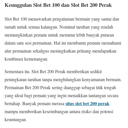
Keunggulan Slot Bet 100 dan Slot Bet 200 Perak
Slot Bet 100 menawarkan pengalaman bermain yang santai dan
ramah untuk semua kalangan. Nominal taruhan yang rendah
memungkinkan pemain untuk memutar lebih banyak putaran
dalam satu sesi permainan. Hal ini membantu pemain memahami
alur permainan sekaligus meningkatkan peluang mendapatkan
kombinasi kemenangan.
Sementara itu, Slot Bet 200 Perak memberikan sedikit
peningkatan taruhan tanpa menghilangkan kenyamanan bermain.
Permainan Bet 200 Perak sering dianggap sebagai titik tengah
yang ideal bagi pemain yang ingin menaikkan tantangan secara
situs slot bet 200 perak
bertahap. Banyak pemain merasa
mampu memberikan keseimbangan antara risiko dan potensi
keuntungan.