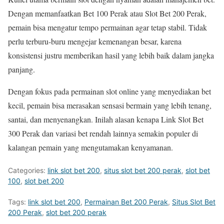
Dengan memanfaatkan Bet 100 Perak atau Slot Bet 200 Perak,
pemain bisa mengatur tempo permainan agar tetap stabil. Tidak
perlu terburu-buru mengejar kemenangan besar, karena
konsistensi justru memberikan hasil yang lebih baik dalam jangka
panjang.
Dengan fokus pada permainan slot online yang menyediakan bet
kecil, pemain bisa merasakan sensasi bermain yang lebih tenang,
santai, dan menyenangkan. Inilah alasan kenapa Link Slot Bet
300 Perak dan variasi bet rendah lainnya semakin populer di
kalangan pemain yang mengutamakan kenyamanan.
Categories:
link slot bet 200
,
situs slot bet 200 perak
,
slot bet
100
,
slot bet 200
Tags:
link slot bet 200
,
Permainan Bet 200 Perak
,
Situs Slot Bet
200 Perak
,
slot bet 200 perak