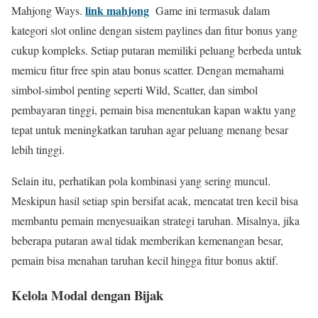
link mahjong
Mahjong Ways.
Game ini termasuk dalam
kategori slot online dengan sistem paylines dan fitur bonus yang
cukup kompleks. Setiap putaran memiliki peluang berbeda untuk
memicu fitur free spin atau bonus scatter. Dengan memahami
simbol-simbol penting seperti Wild, Scatter, dan simbol
pembayaran tinggi, pemain bisa menentukan kapan waktu yang
tepat untuk meningkatkan taruhan agar peluang menang besar
lebih tinggi.
Selain itu, perhatikan pola kombinasi yang sering muncul.
Meskipun hasil setiap spin bersifat acak, mencatat tren kecil bisa
membantu pemain menyesuaikan strategi taruhan. Misalnya, jika
beberapa putaran awal tidak memberikan kemenangan besar,
pemain bisa menahan taruhan kecil hingga fitur bonus aktif.
Kelola Modal dengan Bijak