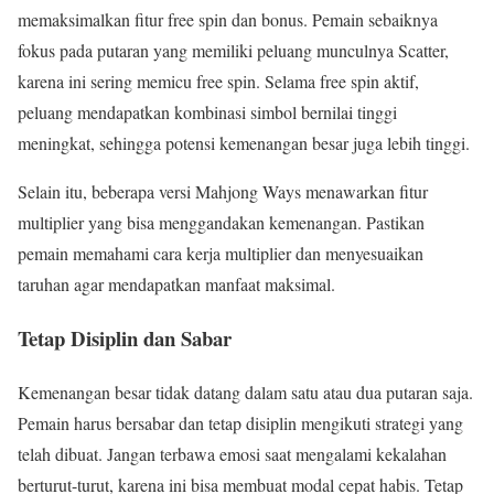
memaksimalkan fitur free spin dan bonus. Pemain sebaiknya
fokus pada putaran yang memiliki peluang munculnya Scatter,
karena ini sering memicu free spin. Selama free spin aktif,
peluang mendapatkan kombinasi simbol bernilai tinggi
meningkat, sehingga potensi kemenangan besar juga lebih tinggi.
Selain itu, beberapa versi Mahjong Ways menawarkan fitur
multiplier yang bisa menggandakan kemenangan. Pastikan
pemain memahami cara kerja multiplier dan menyesuaikan
taruhan agar mendapatkan manfaat maksimal.
Tetap Disiplin dan Sabar
Kemenangan besar tidak datang dalam satu atau dua putaran saja.
Pemain harus bersabar dan tetap disiplin mengikuti strategi yang
telah dibuat. Jangan terbawa emosi saat mengalami kekalahan
berturut-turut, karena ini bisa membuat modal cepat habis. Tetap