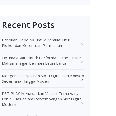
Recent Posts
Panduan Depo 5K untuk Pemula: Fitur,
Risiko, dan Ketentuan Permainan
Optimasi WiFi untuk Performa Game Online
Maksimal agar Bermain Lebih Lancar
Mengenal Perjalanan Slot Digital Dari Konsep
Sederhana Hingga Modern
DST PLAY Menawarkan Variasi Tema yang
Lebih Luas dalam Perkembangan Slot Digital
Modern