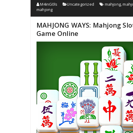
M4inG0ls
Uncategorized
mahjong
,
mahjo
mahjong
MAHJONG WAYS: Mahjong Slot 
Game Online