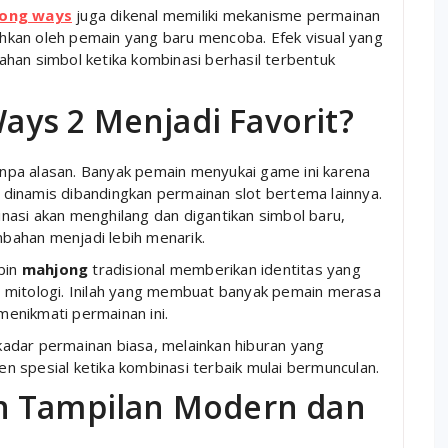
ong ways
juga dikenal memiliki mekanisme permainan
kan oleh pemain yang baru mencoba. Efek visual yang
han simbol ketika kombinasi berhasil terbentuk
ys 2 Menjadi Favorit?
npa alasan. Banyak pemain menyukai game ini karena
dinamis dibandingkan permainan slot bertema lainnya.
asi akan menghilang dan digantikan simbol baru,
bahan menjadi lebih menarik.
ubin
mahjong
tradisional memberikan identitas yang
 mitologi. Inilah yang membuat banyak pemain merasa
enikmati permainan ini.
adar permainan biasa, melainkan hiburan yang
pesial ketika kombinasi terbaik mulai bermunculan.
n Tampilan Modern dan