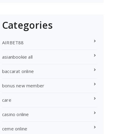
Categories
AIRBET88
asianbookie all
baccarat online
bonus new member
care
casino online
ceme online