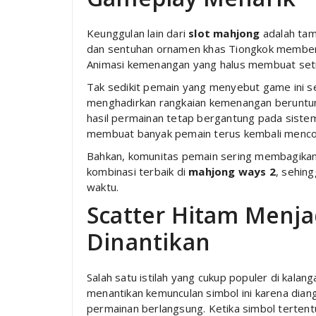
Keunggulan lain dari
slot mahjong
adalah tam
dan sentuhan ornamen khas Tiongkok memberi
Animasi kemenangan yang halus membuat seti
Tak sedikit pemain yang menyebut game ini s
menghadirkan rangkaian kemenangan beruntun
hasil permainan tetap bergantung pada siste
membuat banyak pemain terus kembali menco
Bahkan, komunitas pemain sering membagika
kombinasi terbaik di
mahjong ways 2
, sehin
waktu.
Scatter Hitam Menja
Dinantikan
Salah satu istilah yang cukup populer di kala
menantikan kemunculan simbol ini karena dia
permainan berlangsung. Ketika simbol terten