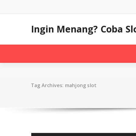
Skip
to
content
Ingin Menang? Coba Slo
Tag Archives: mahjong slot