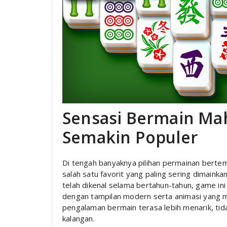
Sensasi Bermain Ma
Semakin Populer
Di tengah banyaknya pilihan permainan bertema
salah satu favorit yang paling sering dimainka
telah dikenal selama bertahun-tahun, game in
dengan tampilan modern serta animasi yang
pengalaman bermain terasa lebih menarik, ti
kalangan.