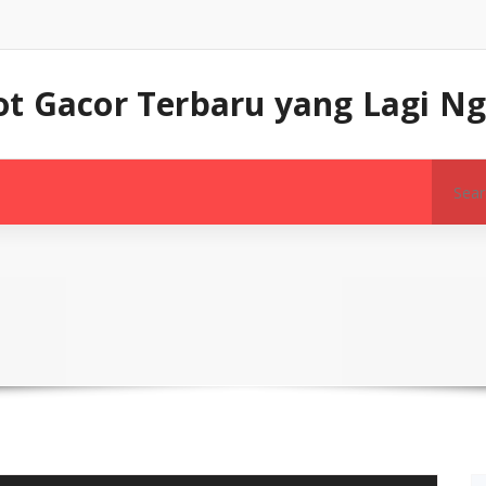
t Gacor Terbaru yang Lagi Nge
Search
for: