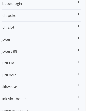
ibcbet login
idn poker
idn slot
joker
joker388
Judi Bla
judi bola
klikwin88
link slot bet 200
Login joker123