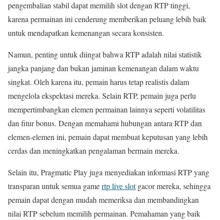
pengembalian stabil dapat memilih slot dengan RTP tinggi,
karena permainan ini cenderung memberikan peluang lebih baik
untuk mendapatkan kemenangan secara konsisten.
Namun, penting untuk diingat bahwa RTP adalah nilai statistik
jangka panjang dan bukan jaminan kemenangan dalam waktu
singkat. Oleh karena itu, pemain harus tetap realistis dalam
mengelola ekspektasi mereka. Selain RTP, pemain juga perlu
mempertimbangkan elemen permainan lainnya seperti volatilitas
dan fitur bonus. Dengan memahami hubungan antara RTP dan
elemen-elemen ini, pemain dapat membuat keputusan yang lebih
cerdas dan meningkatkan pengalaman bermain mereka.
Selain itu, Pragmatic Play juga menyediakan informasi RTP yang
transparan untuk semua game
rtp live slot
gacor mereka, sehingga
pemain dapat dengan mudah memeriksa dan membandingkan
nilai RTP sebelum memilih permainan. Pemahaman yang baik