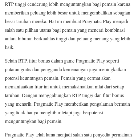
RTP tinggi cenderung lebih menguntungkan bagi pemain karena
memberikan peluang lebih besar untuk mengembalikan sebagian
besar taruhan mereka. Hal ini membuat Pragmatic Play menjadi
salah satu pilihan utama bagi pemain yang mencari kombinasi
antara hiburan berkualitas tinggi dan peluang menang yang lebih
baik.
Selain RTP, fitur bonus dalam game Pragmatic Play seperti
putaran gratis dan pengganda kemenangan juga meningkatkan
potensi keuntungan pemain. Pemain yang cermat akan
memanfaatkan fitur ini untuk memaksimalkan nilai dari setiap
taruhan. Dengan menggabungkan RTP tinggi dan fitur bonus
yang menarik, Pragmatic Play memberikan pengalaman bermain
yang tidak hanya menghibur tetapi juga berpotensi
menguntungkan bagi pemain.
Pragmatic Play telah lama menjadi salah satu penyedia permainan