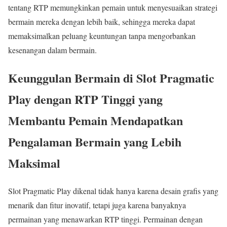
tentang RTP memungkinkan pemain untuk menyesuaikan strategi
bermain mereka dengan lebih baik, sehingga mereka dapat
memaksimalkan peluang keuntungan tanpa mengorbankan
kesenangan dalam bermain.
Keunggulan Bermain di Slot Pragmatic
Play dengan RTP Tinggi yang
Membantu Pemain Mendapatkan
Pengalaman Bermain yang Lebih
Maksimal
Slot Pragmatic Play dikenal tidak hanya karena desain grafis yang
menarik dan fitur inovatif, tetapi juga karena banyaknya
permainan yang menawarkan RTP tinggi. Permainan dengan