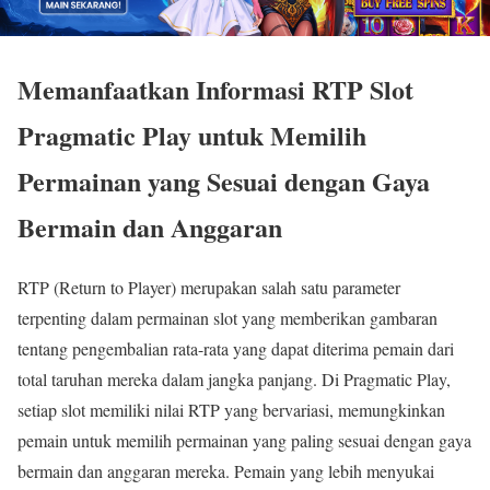
Memanfaatkan Informasi RTP Slot
Pragmatic Play untuk Memilih
Permainan yang Sesuai dengan Gaya
Bermain dan Anggaran
RTP (Return to Player) merupakan salah satu parameter
terpenting dalam permainan slot yang memberikan gambaran
tentang pengembalian rata-rata yang dapat diterima pemain dari
total taruhan mereka dalam jangka panjang. Di Pragmatic Play,
setiap slot memiliki nilai RTP yang bervariasi, memungkinkan
pemain untuk memilih permainan yang paling sesuai dengan gaya
bermain dan anggaran mereka. Pemain yang lebih menyukai