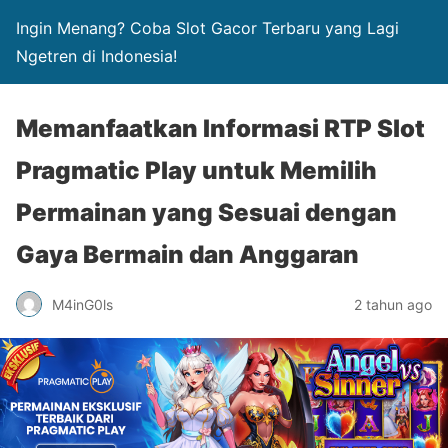
Ingin Menang? Coba Slot Gacor Terbaru yang Lagi
Ngetren di Indonesia!
Memanfaatkan Informasi RTP Slot
Pragmatic Play untuk Memilih
Permainan yang Sesuai dengan
Gaya Bermain dan Anggaran
M4inG0ls
2 tahun ago