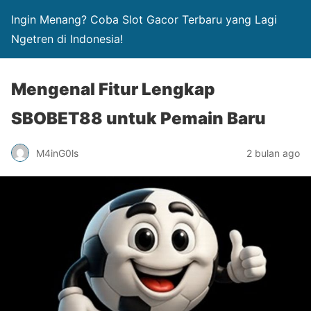
Ingin Menang? Coba Slot Gacor Terbaru yang Lagi
Ngetren di Indonesia!
Mengenal Fitur Lengkap
SBOBET88 untuk Pemain Baru
M4inG0ls
2 bulan ago