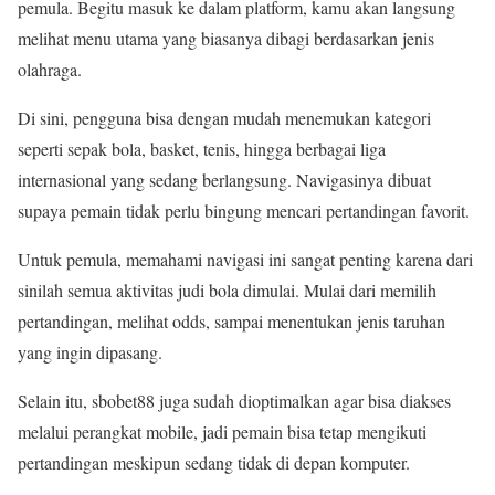
pemula. Begitu masuk ke dalam platform, kamu akan langsung
melihat menu utama yang biasanya dibagi berdasarkan jenis
olahraga.
Di sini, pengguna bisa dengan mudah menemukan kategori
seperti sepak bola, basket, tenis, hingga berbagai liga
internasional yang sedang berlangsung. Navigasinya dibuat
supaya pemain tidak perlu bingung mencari pertandingan favorit.
Untuk pemula, memahami navigasi ini sangat penting karena dari
sinilah semua aktivitas judi bola dimulai. Mulai dari memilih
pertandingan, melihat odds, sampai menentukan jenis taruhan
yang ingin dipasang.
Selain itu, sbobet88 juga sudah dioptimalkan agar bisa diakses
melalui perangkat mobile, jadi pemain bisa tetap mengikuti
pertandingan meskipun sedang tidak di depan komputer.