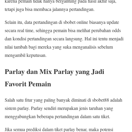
karena pemain tidak hanya bergantung pada hasil akhir saja,
tetapi juga bisa membaca jalannya pertandingan.
Selain itu, data pertandingan di sbobet online biasanya update
secara real time, sehingga pemain bisa melihat perubahan odds
dan kondisi pertandingan secara langsung. Hal ini tentu menjadi
nilai tambah bagi mereka yang suka menganalisis sebelum
mengambil keputusan.
Parlay dan Mix Parlay yang Jadi
Favorit Pemain
Salah satu fitur yang paling banyak diminati di sbobet88 adalah
sistem parlay. Parlay sendiri merupakan jenis taruhan yang
menggabungkan beberapa pertandingan dalam satu tiket.
Jika semua prediksi dalam tiket parlay benar, maka potensi