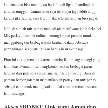
kemenangan bisa meningkat berkali-kali lipat dibandingkan
taruhan tunggal. Namun tentu saja risikonya juga lebih tinggi
karena jika satu saja meleset, maka seluruh taruhan bisa gagal.
Nah, di sinilah mix parlay menjadi alternatif yang lebih fleksibel.
Mix parlay di sbobet online memungkinkan pemain untuk
menggabungkan berbagai jenis taruhan dalam beberapa
pertandingan sekaligus, bukan hanya hasil akhir saja.
Fitur ini cukup menarik karena memberikan ruang strategi yang
lebih luas. Pemain bisa mengkombinasikan berbagai pasar
taruhan dari judi bola sesuai analisa masing-masing. Banyak
pemain berpengalaman memanfaatkan parlay dan mix parlay
sebagai cara untuk meningkatkan nilai taruhan mereka secara
lebih strategis.
Akses SBOBET Link yang Aman dan