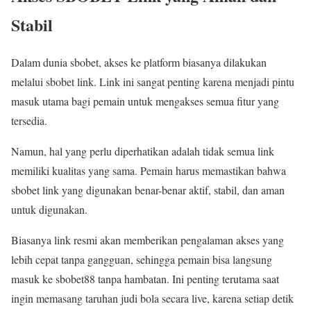
Stabil
Dalam dunia sbobet, akses ke platform biasanya dilakukan
melalui sbobet link. Link ini sangat penting karena menjadi pintu
masuk utama bagi pemain untuk mengakses semua fitur yang
tersedia.
Namun, hal yang perlu diperhatikan adalah tidak semua link
memiliki kualitas yang sama. Pemain harus memastikan bahwa
sbobet link yang digunakan benar-benar aktif, stabil, dan aman
untuk digunakan.
Biasanya link resmi akan memberikan pengalaman akses yang
lebih cepat tanpa gangguan, sehingga pemain bisa langsung
masuk ke sbobet88 tanpa hambatan. Ini penting terutama saat
ingin memasang taruhan judi bola secara live, karena setiap detik