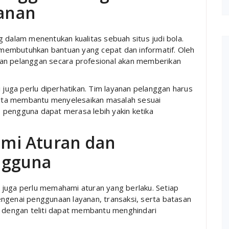
anan
 dalam menentukan kualitas sebuah situs judi bola.
membutuhkan bantuan yang cepat dan informatif. Oleh
an pelanggan secara profesional akan memberikan
i juga perlu diperhatikan. Tim layanan pelanggan harus
rta membantu menyelesaikan masalah sesuai
 pengguna dapat merasa lebih yakin ketika
mi Aturan dan
ngguna
 juga perlu memahami aturan yang berlaku. Setiap
ngenai penggunaan layanan, transaksi, serta batasan
n dengan teliti dapat membantu menghindari