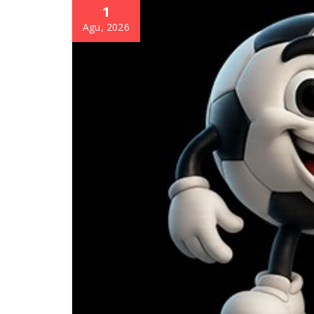
1
Agu, 2026