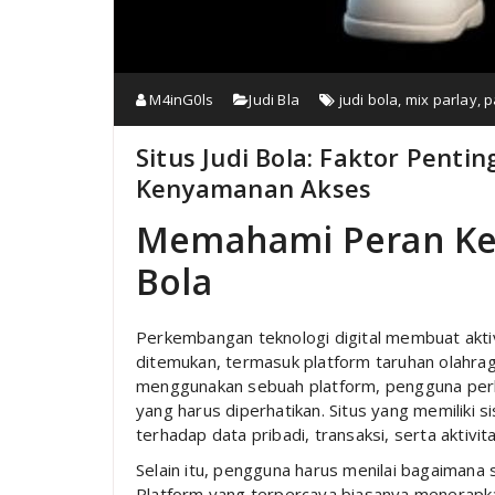
M4inG0ls
Judi Bla
judi bola
,
mix parlay
,
p
Situs Judi Bola: Faktor Pent
Kenyamanan Akses
Memahami Peran Kea
Bola
Perkembangan teknologi digital membuat akti
ditemukan, termasuk platform taruhan olahra
menggunakan sebuah platform, pengguna per
yang harus diperhatikan. Situs yang memiliki
terhadap data pribadi, transaksi, serta akti
Selain itu, pengguna harus menilai bagaimana 
Platform yang terpercaya biasanya menerapkan