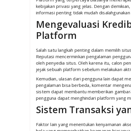
kebijakan privasi yang jelas. Dengan demikia
informasi penting tidak mudah disalahgunakan
Mengevaluasi Kredibi
Platform
Salah satu langkah penting dalam memilih situs
Reputasi mencerminkan pengalaman pengguna 
oleh penyedia situs. Oleh karena itu, calon 
jejak sebuah platform sebelum melakukan akti
Kemudian, ulasan dari pengguna lain dapat m
pengalaman bisa berbeda, komentar mengenai k
sistem dapat membantu memberikan gambaran
pengguna dapat menghindari platform yang memi
Sistem Transaksi y
Faktor lain yang menentukan kenyamanan akses 
bola yang memperhatikan keamanan biasanya