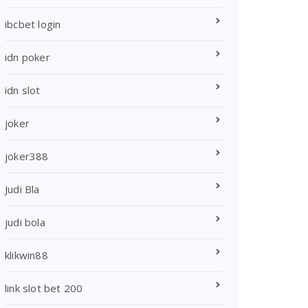
ibcbet login
idn poker
idn slot
joker
joker388
Judi Bla
judi bola
klikwin88
link slot bet 200