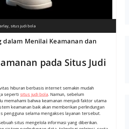
arlay
,
situs judi bola
ing dalam Menilai Keamanan dan
manan pada Situs Judi
vitas hiburan berbasis internet semakin mudah
ga seperti
situs judi bola
. Namun, sebelum
lu memahami bahwa keamanan menjadi faktor utama
 sistem keamanan baik akan memberikan perlindungan
vitas pengguna selama mengakses layanan tersebut.
sebuah situs mengelola informasi yang diberikan.
 sistem perlindungan data, teknologi enkripsi, serta