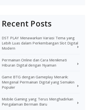
Recent Posts
DST PLAY Menawarkan Variasi Tema yang
Lebih Luas dalam Perkembangan Slot Digital
Modern
Permainan Online dan Cara Menikmati
Hiburan Digital dengan Nyaman
Game BTG dengan Gameplay Menarik:
Mengenal Permainan Digital yang Semakin
Populer
Mobile Gaming yang Terus Menghadirkan
Pengalaman Bermain Baru