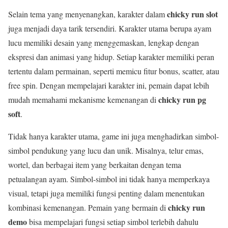
chicky run slot
Selain tema yang menyenangkan, karakter dalam
juga menjadi daya tarik tersendiri. Karakter utama berupa ayam
lucu memiliki desain yang menggemaskan, lengkap dengan
ekspresi dan animasi yang hidup. Setiap karakter memiliki peran
tertentu dalam permainan, seperti memicu fitur bonus, scatter, atau
free spin. Dengan mempelajari karakter ini, pemain dapat lebih
chicky run pg
mudah memahami mekanisme kemenangan di
soft
.
Tidak hanya karakter utama, game ini juga menghadirkan simbol-
simbol pendukung yang lucu dan unik. Misalnya, telur emas,
wortel, dan berbagai item yang berkaitan dengan tema
petualangan ayam. Simbol-simbol ini tidak hanya memperkaya
visual, tetapi juga memiliki fungsi penting dalam menentukan
chicky run
kombinasi kemenangan. Pemain yang bermain di
demo
bisa mempelajari fungsi setiap simbol terlebih dahulu