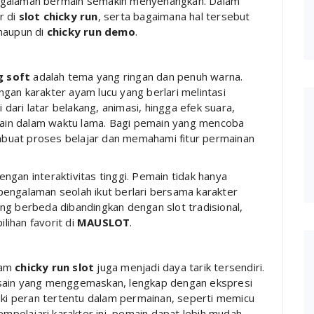
engalaman bermain semakin menyenangkan. Dalam
r di
slot chicky run
, serta bagaimana hal tersebut
aupun di
chicky run demo
.
g soft
adalah tema yang ringan dan penuh warna.
gan karakter ayam lucu yang berlari melintasi
 dari latar belakang, animasi, hingga efek suara,
ain dalam waktu lama. Bagi pemain yang mencoba
mbuat proses belajar dan memahami fitur permainan
ngan interaktivitas tinggi. Pemain tidak hanya
engalaman seolah ikut berlari bersama karakter
ng berbeda dibandingkan dengan slot tradisional,
ilihan favorit di
MAUSLOT
.
lam
chicky run slot
juga menjadi daya tarik tersendiri.
esain yang menggemaskan, lengkap dengan ekspresi
liki peran tertentu dalam permainan, seperti memicu
empelajari karakter ini, pemain dapat lebih mudah