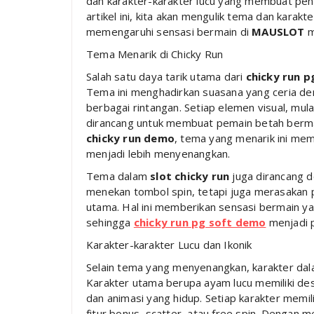
dan karakter-karakter lucu yang membuat p
artikel ini, kita akan mengulik tema dan karakte
memengaruhi sensasi bermain di
MAUSLOT
m
Tema Menarik di Chicky Run
Salah satu daya tarik utama dari
chicky run p
Tema ini menghadirkan suasana yang ceria den
berbagai rintangan. Setiap elemen visual, mulai
dirancang untuk membuat pemain betah berm
chicky run demo
, tema yang menarik ini me
menjadi lebih menyenangkan.
Tema dalam
slot chicky run
juga dirancang de
menekan tombol spin, tetapi juga merasakan p
utama. Hal ini memberikan sensasi bermain ya
sehingga
chicky run pg soft demo
menjadi p
Karakter-karakter Lucu dan Ikonik
Selain tema yang menyenangkan, karakter da
Karakter utama berupa ayam lucu memiliki d
dan animasi yang hidup. Setiap karakter memi
fitur bonus, scatter, atau free spin. Dengan m