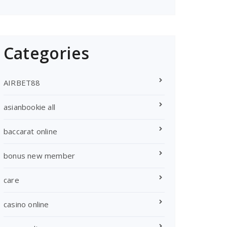
Categories
AIRBET88
asianbookie all
baccarat online
bonus new member
care
casino online