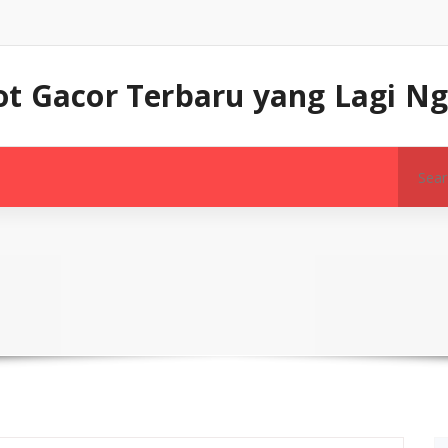
t Gacor Terbaru yang Lagi Nge
Search
for: