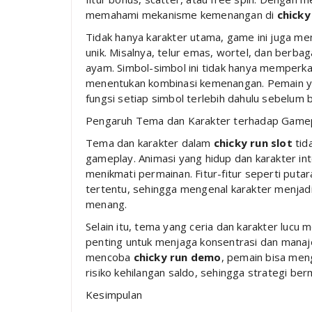
memahami mekanisme kemenangan di
chicky
Tidak hanya karakter utama, game ini juga m
unik. Misalnya, telur emas, wortel, dan berb
ayam. Simbol-simbol ini tidak hanya memperkay
menentukan kombinasi kemenangan. Pemain y
fungsi setiap simbol terlebih dahulu sebelum 
Pengaruh Tema dan Karakter terhadap Game
Tema dan karakter dalam
chicky run slot
tid
gameplay. Animasi yang hidup dan karakter in
menikmati permainan. Fitur-fitur seperti putara
tertentu, sehingga mengenal karakter menjadi
menang.
Selain itu, tema yang ceria dan karakter lucu
penting untuk menjaga konsentrasi dan mana
mencoba
chicky run demo
, pemain bisa men
risiko kehilangan saldo, sehingga strategi ber
Kesimpulan