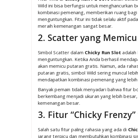
Wild ini bisa berfungsi untuk menghancurkan 
kombinasi pemenang, memberikan ruang bagi 
menguntungkan. Fitur ini tidak selalu aktif pad
meraih kemenangan sangat besar.
2. Scatter yang Memicu
Simbol Scatter dalam
Chicky Run Slot
adalah 
menguntungkan. Ketika Anda berhasil mendapat
akan memicu putaran gratis. Namun, ada rahasia
putaran gratis, simbol Wild sering muncul leb
mendapatkan kombinasi pemenang yang lebih
Banyak pemain tidak menyadari bahwa fitur bo
berkembang menjadi ukuran yang lebih besar,
kemenangan besar.
3. Fitur “Chicky Frenzy
Salah satu fitur paling rahasia yang ada di
Chi
jarang terpicu dan membutuhkan kombinasi sim