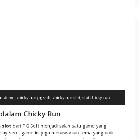
un demo
,
chicky run pg soft
,
chicky run slot
,
slot chicky run
 dalam Chicky Run
 slot
dari PG Soft menjadi salah satu game yang
play seru, game ini juga menawarkan tema yang unik