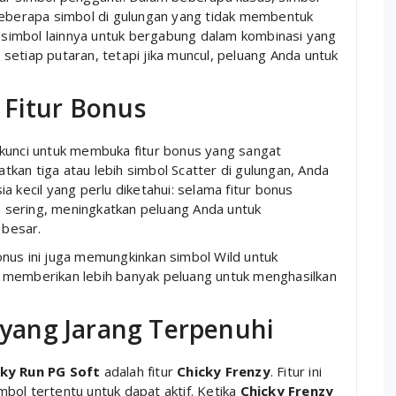
beberapa simbol di gulungan yang tidak membentuk
simbol lainnya untuk bergabung dalam kombinasi yang
a setiap putaran, tetapi jika muncul, peluang Anda untuk
 Fitur Bonus
kunci untuk membuka fitur bonus yang sangat
kan tiga atau lebih simbol Scatter di gulungan, Anda
 kecil yang perlu diketahui: selama fitur bonus
ih sering, meningkatkan peluang Anda untuk
 besar.
nus ini juga memungkinkan simbol Wild untuk
 memberikan lebih banyak peluang untuk menghasilkan
” yang Jarang Terpenuhi
cky Run PG Soft
adalah fitur
Chicky Frenzy
. Fitur ini
bol tertentu untuk dapat aktif. Ketika
Chicky Frenzy