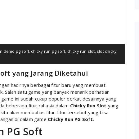
un demo pg soft
,
chicky run pg soft
,
chicky run slot
,
slot chicky
Soft yang Jarang Diketahui
ngan hadirnya berbagai fitur baru yang membuat
. Salah satu game yang banyak menarik perhatian
 game ini sudah cukup populer berkat desainnya yang
a beberapa fitur rahasia dalam
Chicky Run Slot
yang
, kita akan membahas fitur-fitur tersebut yang bisa
angan di dalam game
Chicky Run PG Soft
.
n PG Soft