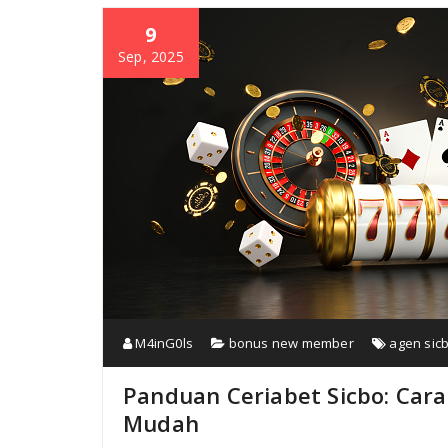
9
Sep, 2025
M4inG0ls
bonus new member
agen sic
Panduan Ceriabet Sicbo: Ca
Mudah