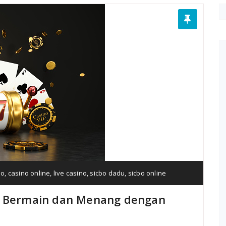
bo
,
casino online
,
live casino
,
sicbo dadu
,
sicbo online
ra Bermain dan Menang dengan