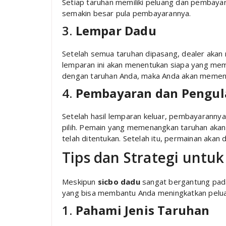
Setiap taruhan memiliki peluang dan pembayara
semakin besar pula pembayarannya.
3.
Lempar Dadu
Setelah semua taruhan dipasang, dealer akan
lemparan ini akan menentukan siapa yang meme
dengan taruhan Anda, maka Anda akan memen
4.
Pembayaran dan Pengu
Setelah hasil lemparan keluar, pembayarannya
pilih. Pemain yang memenangkan taruhan ak
telah ditentukan. Setelah itu, permainan akan 
Tips dan Strategi untuk
Meskipun
sicbo dadu
sangat bergantung pada
yang bisa membantu Anda meningkatkan pelu
1.
Pahami Jenis Taruhan