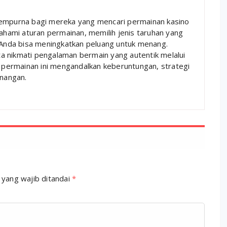
sempurna bagi mereka yang mencari permainan kasino
ami aturan permainan, memilih jenis taruhan yang
, Anda bisa meningkatkan peluang untuk menang.
a nikmati pengalaman bermain yang autentik melalui
n permainan ini mengandalkan keberuntungan, strategi
nangan.
 yang wajib ditandai
*