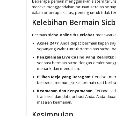
Beberapa pemain menggunakan sistem taruhan
mereka menggandakan taruhan setelah setiap 
dalam beberapa kasus, penting untuk tidak te
Kelebihan Bermain Sicb
Bermain
sicbo online
di
Ceriabet
menawarkan 
Akses 24/7
: Anda dapat bermain kapan saj
sepanjang waktu untuk permainan sicbo, ba
Pengalaman Live Casino yang Realistis
:
sensasi bermain sicbo dengan dealer sun
menarik dan mendalam.
Pilihan Meja yang Beragam
: Ceriabet me
berbeda, memungkinkan pemain dari berbag
Keamanan dan Kenyamanan
: Ceriabet a
transaksi dan data pribadi Anda. Anda dap
masalah keamanan.
Kesimpulan