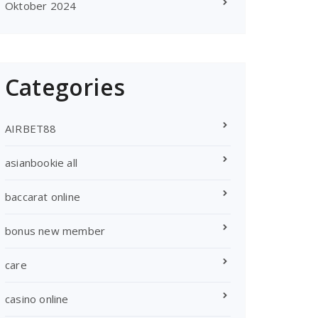
Oktober 2024
Categories
AIRBET88
asianbookie all
baccarat online
bonus new member
care
casino online