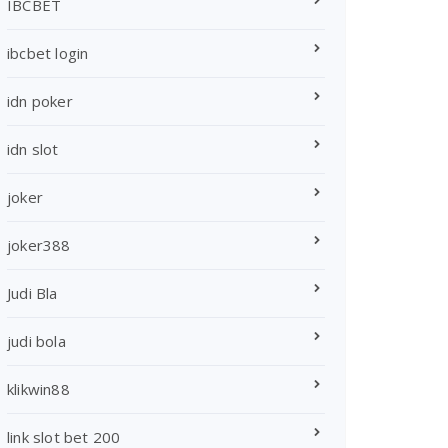
IBCBET
ibcbet login
idn poker
idn slot
joker
joker388
Judi Bla
judi bola
klikwin88
link slot bet 200