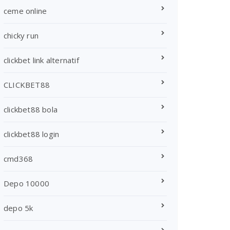
ceme online
chicky run
clickbet link alternatif
CLICKBET88
clickbet88 bola
clickbet88 login
cmd368
Depo 10000
depo 5k