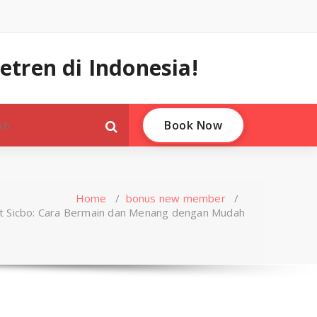
tren di Indonesia!
Book Now
Home
/
bonus new member
/
t Sicbo: Cara Bermain dan Menang dengan Mudah