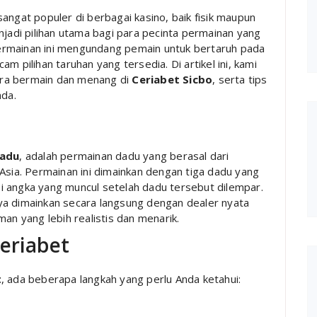
angat populer di berbagai kasino, baik fisik maupun
enjadi pilihan utama bagi para pecinta permainan yang
ermainan ini mengundang pemain untuk bertaruh pada
m pilihan taruhan yang tersedia. Di artikel ini, kami
ara bermain dan menang di
Ceriabet Sicbo
, serta tips
da.
dadu
, adalah permainan dadu yang berasal dari
Asia. Permainan ini dimainkan dengan tiga dadu yang
i angka yang muncul setelah dadu tersebut dilempar.
ya dimainkan secara langsung dengan dealer nyata
an yang lebih realistis dan menarik.
eriabet
t
, ada beberapa langkah yang perlu Anda ketahui: