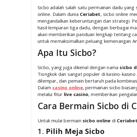
Sicbo adalah salah satu permainan dadu yang s
online. Dalam dunia
Ceriabet
, sicbo online m
mengandalkan keberuntungan dan strategi. P
hasil lemparan tiga dadu, dengan berbagai maca
akan memberikan panduan lengkap tentang c
untuk memaksimalkan peluang kemenangan An
Apa Itu Sicbo?
Sicbo, yang juga dikenal dengan nama
sicbo 
Tiongkok dan sangat populer di kasino-kasino 
dilempar, dan pemain bertaruh pada kombinas
Dalam
casino online
, permainan sicbo biasan
melalui fitur
live casino
, memberikan pengalam
Cara Bermain Sicbo di C
Untuk mulai bermain
sicbo online
di
Ceriabe
1.
Pilih Meja Sicbo