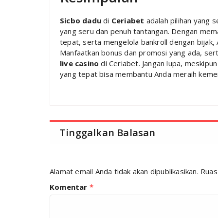
Sicbo dadu
di
Ceriabet
adalah pilihan yang 
yang seru dan penuh tantangan. Dengan memah
tepat, serta mengelola bankroll dengan bijak
Manfaatkan bonus dan promosi yang ada, sert
live casino
di Ceriabet. Jangan lupa, meskipu
yang tepat bisa membantu Anda meraih keme
Tinggalkan Balasan
Alamat email Anda tidak akan dipublikasikan.
Ruas
Komentar
*