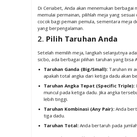
Di Ceriabet, Anda akan menemukan berbagai m
memulai permainan, pilihlah meja yang sesua
cocok bagi pemain pemula, sementara meja den
yang berpengalaman.
2.
Pilih Taruhan Anda
Setelah memilih meja, langkah selanjutnya ada
sicbo, ada berbagai pilihan taruhan yang bisa A
Taruhan Ganda (Big/Small):
Taruhan ini a
apakah total angka dari ketiga dadu akan be
Taruhan Angka Tepat (Specific Triple):
D
muncul pada ketiga dadu. Jika angka ters
lebih tinggi.
Taruhan Kombinasi (Any Pair):
Anda bert
tiga dadu.
Taruhan Total:
Anda bertaruh pada jumlah t