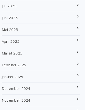
Juli 2025
Juni 2025
Mei 2025
April 2025
Maret 2025
Februari 2025
Januari 2025
Desember 2024
November 2024