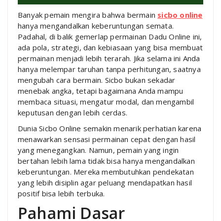
Banyak pemain mengira bahwa bermain
sicbo online
hanya mengandalkan keberuntungan semata.
Padahal, di balik gemerlap permainan Dadu Online ini,
ada pola, strategi, dan kebiasaan yang bisa membuat
permainan menjadi lebih terarah. Jika selama ini Anda
hanya melempar taruhan tanpa perhitungan, saatnya
mengubah cara bermain. Sicbo bukan sekadar
menebak angka, tetapi bagaimana Anda mampu
membaca situasi, mengatur modal, dan mengambil
keputusan dengan lebih cerdas.
Dunia Sicbo Online semakin menarik perhatian karena
menawarkan sensasi permainan cepat dengan hasil
yang menegangkan. Namun, pemain yang ingin
bertahan lebih lama tidak bisa hanya mengandalkan
keberuntungan. Mereka membutuhkan pendekatan
yang lebih disiplin agar peluang mendapatkan hasil
positif bisa lebih terbuka.
Pahami Dasar