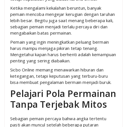
Ketika mengalami kekalahan beruntun, banyak
pemain mencoba mengejar kerugian dengan taruhan
lebih besar. Begitu juga saat menang beberapa kali,
sebagian pemain menjadi terlalu percaya diri dan
mengabaikan batas permainan.
Pemain yang ingin meningkatkan peluang bermain
harus mampu menjaga pikiran tetap tenang.
Mengetahui kapan harus berhenti adalah kemampuan
penting yang sering diabaikan.
Sicbo Online memang menawarkan hiburan dan
ketegangan, tetapi keputusan yang terburu-buru
bisa membuat pengalaman bermain menjadi buruk.
Pelajari Pola Permainan
Tanpa Terjebak Mitos
Sebagian pemain percaya bahwa angka tertentu
pasti akan muncul setelah beberapa putaran