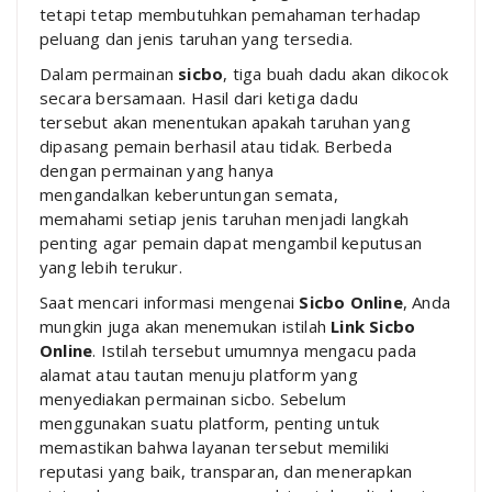
tetapi tetap membutuhkan pemahaman terhadap
peluang dan jenis taruhan yang tersedia.
Dalam permainan
sicbo
, tiga buah dadu akan dikocok
secara bersamaan. Hasil dari ketiga dadu
tersebut akan menentukan apakah taruhan yang
dipasang pemain berhasil atau tidak. Berbeda
dengan permainan yang hanya
mengandalkan keberuntungan semata,
memahami setiap jenis taruhan menjadi langkah
penting agar pemain dapat mengambil keputusan
yang lebih terukur.
Saat mencari informasi mengenai
Sicbo Online
, Anda
mungkin juga akan menemukan istilah
Link Sicbo
Online
. Istilah tersebut umumnya mengacu pada
alamat atau tautan menuju platform yang
menyediakan permainan sicbo. Sebelum
menggunakan suatu platform, penting untuk
memastikan bahwa layanan tersebut memiliki
reputasi yang baik, transparan, dan menerapkan