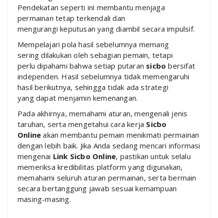
Pendekatan seperti ini membantu menjaga
permainan tetap terkendali dan
mengurangi keputusan yang diambil secara impulsif.
Mempelajari pola hasil sebelumnya memang
sering dilakukan oleh sebagian pemain, tetapi
perlu dipahami bahwa setiap putaran
sicbo
bersifat
independen. Hasil sebelumnya tidak memengaruhi
hasil berikutnya, sehingga tidak ada strategi
yang dapat menjamin kemenangan.
Pada akhirnya, memahami aturan, mengenali jenis
taruhan, serta mengetahui cara kerja
Sicbo
Online
akan membantu pemain menikmati permainan
dengan lebih baik. Jika Anda sedang mencari informasi
mengenai
Link Sicbo Online
, pastikan untuk selalu
memeriksa kredibilitas platform yang digunakan,
memahami seluruh aturan permainan, serta bermain
secara bertanggung jawab sesuai kemampuan
masing-masing.