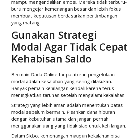
mampu mengendalikan emosi. Mereka tidak terburu-
buru mengejar kemenangan besar dan lebih fokus
membuat keputusan berdasarkan pertimbangan
yang matang.
Gunakan Strategi
Modal Agar Tidak Cepat
Kehabisan Saldo
Bermain Dadu Online tanpa aturan pengelolaan
modal adalah kesalahan yang sering dilakukan.
Banyak pemain kehilangan kendali karena terus
meningkatkan taruhan setelah mengalami kekalahan.
Strategi yang lebih aman adalah menentukan batas
modal sebelum bermain. Pisahkan dana hiburan
dengan kebutuhan utama dan jangan pernah
menggunakan uang yang tidak siap untuk kehilangan.
Dalam Sicbo, kemenangan maupun kekalahan bisa