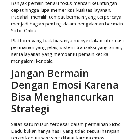
Banyak pemain terlalu fokus mencari keuntungan
cepat hingga lupa memeriksa kualitas layanan.
Padahal, memilih tempat bermain yang terpercaya
menjadi bagian penting dalam pengalaman bermain
Sicbo Online.
Platform yang baik biasanya menyediakan informasi
permainan yang jelas, sistem transaksi yang aman,
serta layanan yang membantu pemain ketika
mengalami kendala.
Jangan Bermain
Dengan Emosi Karena
Bisa Menghancurkan
Strategi
Salah satu musuh terbesar dalam permainan Sicbo
Dadu bukan hanya hasil yang tidak sesuai harapan,
tetapi keputusan yang dibuat karena emosi.