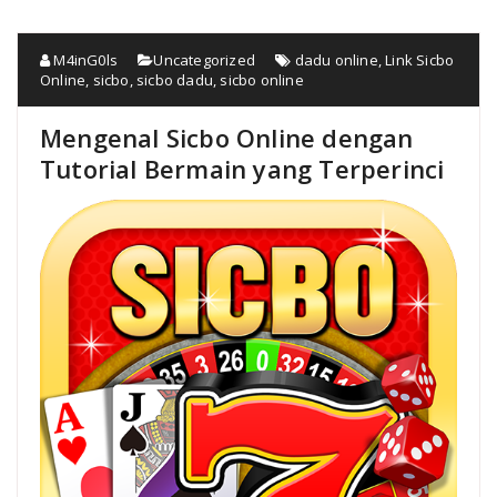
M4inG0ls
Uncategorized
dadu online
,
Link Sicbo
Online
,
sicbo
,
sicbo dadu
,
sicbo online
Mengenal Sicbo Online dengan
Tutorial Bermain yang Terperinci