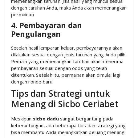
memenangkan taruhan. Jika hasil yang muncul sesuai
dengan taruhan Anda, maka Anda akan memenangkan
permainan.
4.
Pembayaran dan
Pengulangan
Setelah hasil lemparan keluar, pembayarannya akan
dilakukan sesuai dengan jenis taruhan yang Anda pilih.
Pemain yang memenangkan taruhan akan menerima
pembayaran sesuai dengan odds yang telah
ditentukan. Setelah itu, permainan akan dimulai lagi
dengan ronde baru.
Tips dan Strategi untuk
Menang di Sicbo Ceriabet
Meskipun
sicbo dadu
sangat bergantung pada
keberuntungan, ada beberapa tips dan strategi yang
bisa membantu Anda meningkatkan peluang menang: