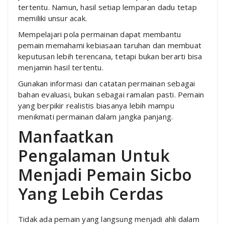
tertentu. Namun, hasil setiap lemparan dadu tetap
memiliki unsur acak.
Mempelajari pola permainan dapat membantu
pemain memahami kebiasaan taruhan dan membuat
keputusan lebih terencana, tetapi bukan berarti bisa
menjamin hasil tertentu.
Gunakan informasi dan catatan permainan sebagai
bahan evaluasi, bukan sebagai ramalan pasti. Pemain
yang berpikir realistis biasanya lebih mampu
menikmati permainan dalam jangka panjang.
Manfaatkan
Pengalaman Untuk
Menjadi Pemain Sicbo
Yang Lebih Cerdas
Tidak ada pemain yang langsung menjadi ahli dalam