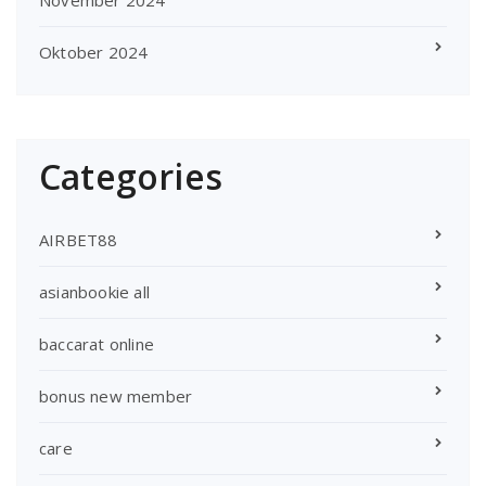
Oktober 2024
Categories
AIRBET88
asianbookie all
baccarat online
bonus new member
care