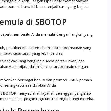
 menghibur Anda. Jangan lupa untuk memanfaatkan
ada pemain baru. Ini bisa menjadi cara yang bagus
Pemula di SBOTOP
g dapat membantu Anda memulai dengan langkah yang
ruh, pastikan Anda memahami aturan permainan yang
embuat keputusan yang lebih cerdas.
pa banyak uang yang ingin Anda pertaruhkan, dan
uhan yang bijak adalah kunci untuk bermain dengan
mberikan berbagai bonus dan promosi untuk pemain
k meningkatkan saldo akun Anda.
: SBOTOP menyediakan layanan pelanggan yang siap
mui masalah, jangan ragu untuk menghubungi mereka.
ntuk Bergabung