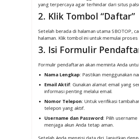
yang terpercaya agar terhindar dari situs pals
2. Klik Tombol “Daftar”
Setelah berada di halaman utama SBOTOP, ca
halaman. Klik tombol ini untuk memulai proses
3. Isi Formulir Pendaft
Formulir pendaftaran akan meminta Anda untuk
Nama Lengkap
: Pastikan menggunakan na
Email Aktif
: Gunakan alamat email yang s
informasi penting melalui email.
Nomor Telepon
: Untuk verifikasi tamba
telepon yang aktif.
Username dan Password
: Pilih usernam
menjaga akun Anda tetap aman.
Setelah Anda mengisi data diri, lanjutkan de