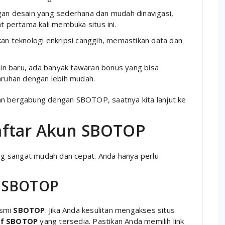
gan desain yang sederhana dan mudah dinavigasi,
 pertama kali membuka situs ini.
 teknologi enkripsi canggih, memastikan data dan
in baru, ada banyak tawaran bonus yang bisa
aruhan dengan lebih mudah.
an bergabung dengan SBOTOP, saatnya kita lanjut ke
aftar Akun SBOTOP
g sangat mudah dan cepat. Anda hanya perlu
i SBOTOP
esmi
SBOTOP
. Jika Anda kesulitan mengakses situs
tif SBOTOP
yang tersedia. Pastikan Anda memilih link