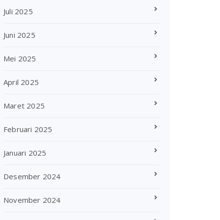
Juli 2025
Juni 2025
Mei 2025
April 2025
Maret 2025
Februari 2025
Januari 2025
Desember 2024
November 2024