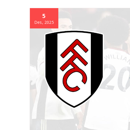
5
Des, 2025