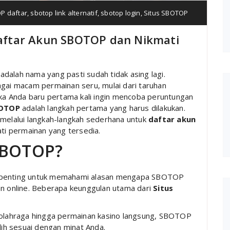
P daftar
,
sbotop link alternatif
,
sbotop login
,
Situs SBOTOP
ftar Akun SBOTOP dan Nikmati
adalah nama yang pasti sudah tidak asing lagi.
agai macam permainan seru, mulai dari taruhan
Jika Anda baru pertama kali ingin mencoba peruntungan
OTOP
adalah langkah pertama yang harus dilakukan.
 melalui langkah-langkah sederhana untuk
daftar akun
ti permainan yang tersedia.
 SBOTOP?
, penting untuk memahami alasan mengapa SBOTOP
an online. Beberapa keunggulan utama dari
Situs
n olahraga hingga permainan kasino langsung, SBOTOP
lih sesuai dengan minat Anda.