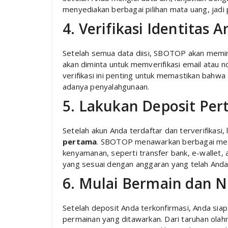
menyediakan berbagai pilihan mata uang, jadi 
4. Verifikasi Identitas 
Setelah semua data diisi, SBOTOP akan memint
akan diminta untuk memverifikasi email atau 
verifikasi ini penting untuk memastikan bahw
adanya penyalahgunaan.
5. Lakukan Deposit Pe
Setelah akun Anda terdaftar dan terverifikasi
pertama
. SBOTOP menawarkan berbagai met
kenyamanan, seperti transfer bank, e-wallet, 
yang sesuai dengan anggaran yang telah Anda
6. Mulai Bermain dan 
Setelah deposit Anda terkonfirmasi, Anda sia
permainan yang ditawarkan. Dari taruhan olah