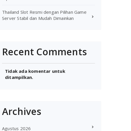
Thailand Slot Resmi dengan Pilihan Game
Server Stabil dan Mudah Dimainkan
Recent Comments
Tidak ada komentar untuk
ditampilkan.
Archives
Agustus 2026