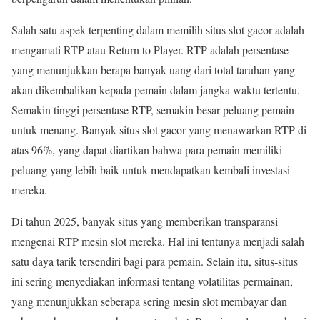
Salah satu aspek terpenting dalam memilih situs slot gacor adalah
mengamati RTP atau Return to Player. RTP adalah persentase
yang menunjukkan berapa banyak uang dari total taruhan yang
akan dikembalikan kepada pemain dalam jangka waktu tertentu.
Semakin tinggi persentase RTP, semakin besar peluang pemain
untuk menang. Banyak situs slot gacor yang menawarkan RTP di
atas 96%, yang dapat diartikan bahwa para pemain memiliki
peluang yang lebih baik untuk mendapatkan kembali investasi
mereka.
Di tahun 2025, banyak situs yang memberikan transparansi
mengenai RTP mesin slot mereka. Hal ini tentunya menjadi salah
satu daya tarik tersendiri bagi para pemain. Selain itu, situs-situs
ini sering menyediakan informasi tentang volatilitas permainan,
yang menunjukkan seberapa sering mesin slot membayar dan