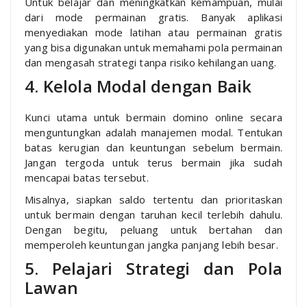
Untuk belajar dan meningkatkan kemampuan, mulai
dari mode permainan gratis. Banyak aplikasi
menyediakan mode latihan atau permainan gratis
yang bisa digunakan untuk memahami pola permainan
dan mengasah strategi tanpa risiko kehilangan uang.
4. Kelola Modal dengan Baik
Kunci utama untuk bermain domino online secara
menguntungkan adalah manajemen modal. Tentukan
batas kerugian dan keuntungan sebelum bermain.
Jangan tergoda untuk terus bermain jika sudah
mencapai batas tersebut.
Misalnya, siapkan saldo tertentu dan prioritaskan
untuk bermain dengan taruhan kecil terlebih dahulu.
Dengan begitu, peluang untuk bertahan dan
memperoleh keuntungan jangka panjang lebih besar.
5. Pelajari Strategi dan Pola
Lawan