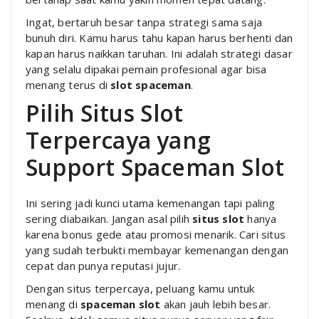
Ingat, bertaruh besar tanpa strategi sama saja
bunuh diri. Kamu harus tahu kapan harus berhenti dan
kapan harus naikkan taruhan. Ini adalah strategi dasar
yang selalu dipakai pemain profesional agar bisa
menang terus di
slot spaceman
.
Pilih Situs Slot
Terpercaya yang
Support Spaceman Slot
Ini sering jadi kunci utama kemenangan tapi paling
sering diabaikan. Jangan asal pilih
situs slot
hanya
karena bonus gede atau promosi menarik. Cari situs
yang sudah terbukti membayar kemenangan dengan
cepat dan punya reputasi jujur.
Dengan situs terpercaya, peluang kamu untuk
menang di
spaceman slot
akan jauh lebih besar.