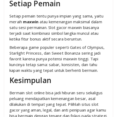
Setiap Pemain
Setiap pemain tentu punya impian yang sama, yaitu
meraih
maxwin
atau kemenangan maksimal dalam
satu sesi permainan. Slot gacor maxwin biasanya
terjadi saat kombinasi simbol langka muncul atau
ketika fitur bonus aktif secara beruntun.
Beberapa game populer seperti Gates of Olympus,
Starlight Princess, dan Sweet Bonanza sering jadi
favorit karena punya potensi maxwin tinggi. Tapi
kuncinya tetap sama: sabar, konsisten, dan tahu
kapan waktu yang tepat untuk berhenti bermain.
Kesimpulan
Bermain slot online bisa jadi hiburan seru sekaligus
peluang mendapatkan kemenangan besar, asal
dilakukan di tempat yang tepat. Pilihlah situs slot
gacor yang aman, legal, dan anti penipuan agar kamu
bisa bermain dengan tenang dan fokus pada strategi.