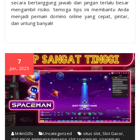
secara bertanggung jawab dan jangan terlalu besar
mengambil risiko. Semoga tips ini membantu Anda
menjadi pemain domino online yang cepat, pintar,
dan untung banyak!
7
Jun, 2025
M4inG0ls
Uncategorized
situs slot
,
Slot Gacor
,
slot gacor gampang menang
,
slot spaceman
,
spaceman
,