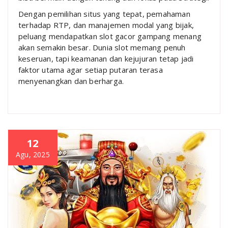
Dengan pemilihan situs yang tepat, pemahaman
terhadap RTP, dan manajemen modal yang bijak,
peluang mendapatkan slot gacor gampang menang
akan semakin besar. Dunia slot memang penuh
keseruan, tapi keamanan dan kejujuran tetap jadi
faktor utama agar setiap putaran terasa
menyenangkan dan berharga.
12
Agu, 2025