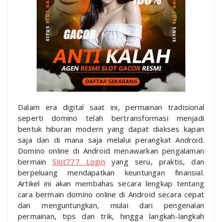
Dalam era digital saat ini, permainan tradisional
seperti domino telah bertransformasi menjadi
bentuk hiburan modern yang dapat diakses kapan
saja dan di mana saja melalui perangkat Android.
Domino online di Android menawarkan pengalaman
bermain
Slot777 Login
yang seru, praktis, dan
berpeluang mendapatkan keuntungan finansial.
Artikel ini akan membahas secara lengkap tentang
cara bermain domino online di Android secara cepat
dan menguntungkan, mulai dari pengenalan
permainan, tips dan trik, hingga langkah-langkah