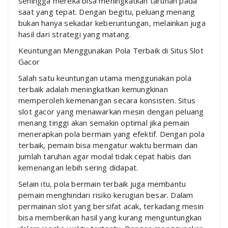
sehingga mereka bisa meningkatkan taruhan pada
saat yang tepat. Dengan begitu, peluang menang
bukan hanya sekadar keberuntungan, melainkan juga
hasil dari strategi yang matang.
Keuntungan Menggunakan Pola Terbaik di Situs Slot
Gacor
Salah satu keuntungan utama menggunakan pola
terbaik adalah meningkatkan kemungkinan
memperoleh kemenangan secara konsisten. Situs
slot gacor yang menawarkan mesin dengan peluang
menang tinggi akan semakin optimal jika pemain
menerapkan pola bermain yang efektif. Dengan pola
terbaik, pemain bisa mengatur waktu bermain dan
jumlah taruhan agar modal tidak cepat habis dan
kemenangan lebih sering didapat.
Selain itu, pola bermain terbaik juga membantu
pemain menghindari risiko kerugian besar. Dalam
permainan slot yang bersifat acak, terkadang mesin
bisa memberikan hasil yang kurang menguntungkan