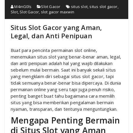
M4inG0ls
Slot Gacor
situs slot
,
situs slot gacor
,
Slot
,
Slot Gacor
,
slot gacor maxwin
Situs Slot Gacor yang Aman,
Legal, dan Anti Penipuan
Buat para pencinta permainan slot online,
menemukan situs slot yang benar-benar aman, legal,
dan anti penipuan adalah hal yang wajib dilakukan
sebelum mulai bermain. Saat ini banyak sekali situs
yang mengklaim diri sebagai situs slot gacor, tapi
tidak semuanya benar-benar bisa dipercaya. Di dunia
permainan online yang seru tapi juga penuh risiko,
penting banget buat tahu bagaimana cara memilih
situs yang bisa memberikan pengalaman bermain
nyaman, transparan, dan tentunya menguntungkan.
Mengapa Penting Bermain
di Situs Slot yang Aman