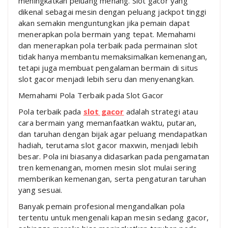
meningkatkan peluang menang. Slot gacor yang
dikenal sebagai mesin dengan peluang jackpot tinggi
akan semakin menguntungkan jika pemain dapat
menerapkan pola bermain yang tepat. Memahami
dan menerapkan pola terbaik pada permainan slot
tidak hanya membantu memaksimalkan kemenangan,
tetapi juga membuat pengalaman bermain di situs
slot gacor menjadi lebih seru dan menyenangkan.
Memahami Pola Terbaik pada Slot Gacor
Pola terbaik pada
slot gacor
adalah strategi atau
cara bermain yang memanfaatkan waktu, putaran,
dan taruhan dengan bijak agar peluang mendapatkan
hadiah, terutama slot gacor maxwin, menjadi lebih
besar. Pola ini biasanya didasarkan pada pengamatan
tren kemenangan, momen mesin slot mulai sering
memberikan kemenangan, serta pengaturan taruhan
yang sesuai.
Banyak pemain profesional mengandalkan pola
tertentu untuk mengenali kapan mesin sedang gacor,