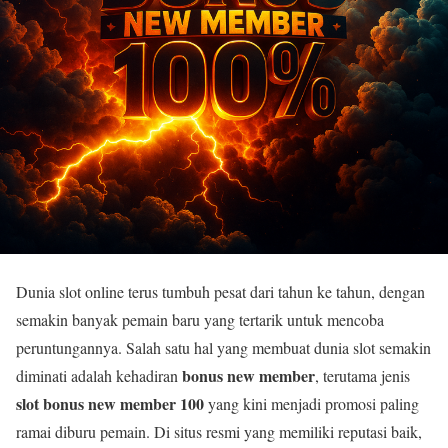
Dunia slot online terus tumbuh pesat dari tahun ke tahun, dengan
semakin banyak pemain baru yang tertarik untuk mencoba
peruntungannya. Salah satu hal yang membuat dunia slot semakin
bonus new member
diminati adalah kehadiran
, terutama jenis
slot bonus new member 100
yang kini menjadi promosi paling
ramai diburu pemain. Di situs resmi yang memiliki reputasi baik,