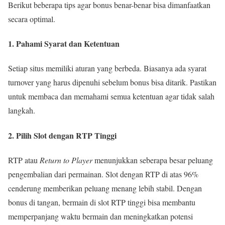
Berikut beberapa tips agar bonus benar-benar bisa dimanfaatkan
secara optimal.
1. Pahami Syarat dan Ketentuan
Setiap situs memiliki aturan yang berbeda. Biasanya ada syarat
turnover yang harus dipenuhi sebelum bonus bisa ditarik. Pastikan
untuk membaca dan memahami semua ketentuan agar tidak salah
langkah.
2. Pilih Slot dengan RTP Tinggi
RTP atau
Return to Player
menunjukkan seberapa besar peluang
pengembalian dari permainan. Slot dengan RTP di atas 96%
cenderung memberikan peluang menang lebih stabil. Dengan
bonus di tangan, bermain di slot RTP tinggi bisa membantu
memperpanjang waktu bermain dan meningkatkan potensi