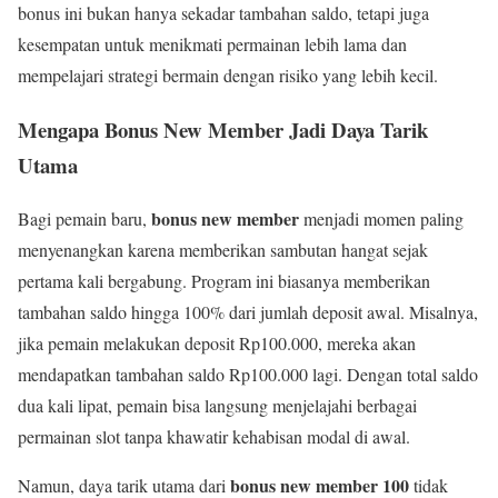
bonus ini bukan hanya sekadar tambahan saldo, tetapi juga
kesempatan untuk menikmati permainan lebih lama dan
mempelajari strategi bermain dengan risiko yang lebih kecil.
Mengapa Bonus New Member Jadi Daya Tarik
Utama
bonus new member
Bagi pemain baru,
menjadi momen paling
menyenangkan karena memberikan sambutan hangat sejak
pertama kali bergabung. Program ini biasanya memberikan
tambahan saldo hingga 100% dari jumlah deposit awal. Misalnya,
jika pemain melakukan deposit Rp100.000, mereka akan
mendapatkan tambahan saldo Rp100.000 lagi. Dengan total saldo
dua kali lipat, pemain bisa langsung menjelajahi berbagai
permainan slot tanpa khawatir kehabisan modal di awal.
bonus new member 100
Namun, daya tarik utama dari
tidak