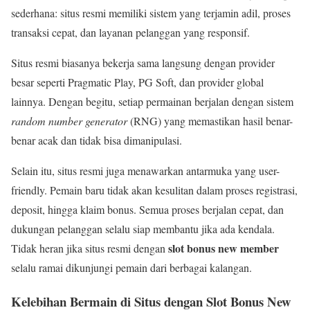
sederhana: situs resmi memiliki sistem yang terjamin adil, proses
transaksi cepat, dan layanan pelanggan yang responsif.
Situs resmi biasanya bekerja sama langsung dengan provider
besar seperti Pragmatic Play, PG Soft, dan provider global
lainnya. Dengan begitu, setiap permainan berjalan dengan sistem
random number generator
(RNG) yang memastikan hasil benar-
benar acak dan tidak bisa dimanipulasi.
Selain itu, situs resmi juga menawarkan antarmuka yang user-
friendly. Pemain baru tidak akan kesulitan dalam proses registrasi,
deposit, hingga klaim bonus. Semua proses berjalan cepat, dan
dukungan pelanggan selalu siap membantu jika ada kendala.
slot bonus new member
Tidak heran jika situs resmi dengan
selalu ramai dikunjungi pemain dari berbagai kalangan.
Kelebihan Bermain di Situs dengan Slot Bonus New