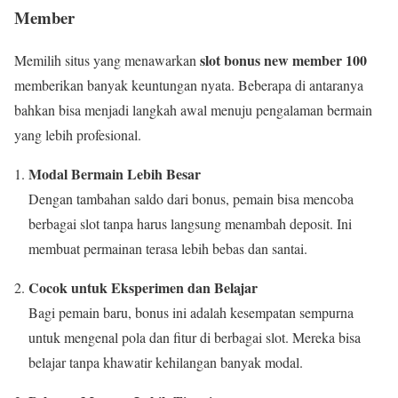
Member
slot bonus new member 100
Memilih situs yang menawarkan
memberikan banyak keuntungan nyata. Beberapa di antaranya
bahkan bisa menjadi langkah awal menuju pengalaman bermain
yang lebih profesional.
Modal Bermain Lebih Besar
Dengan tambahan saldo dari bonus, pemain bisa mencoba
berbagai slot tanpa harus langsung menambah deposit. Ini
membuat permainan terasa lebih bebas dan santai.
Cocok untuk Eksperimen dan Belajar
Bagi pemain baru, bonus ini adalah kesempatan sempurna
untuk mengenal pola dan fitur di berbagai slot. Mereka bisa
belajar tanpa khawatir kehilangan banyak modal.