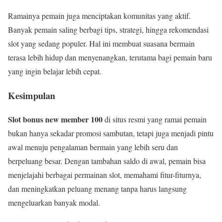
Ramainya pemain juga menciptakan komunitas yang aktif.
Banyak pemain saling berbagi tips, strategi, hingga rekomendasi
slot yang sedang populer. Hal ini membuat suasana bermain
terasa lebih hidup dan menyenangkan, terutama bagi pemain baru
yang ingin belajar lebih cepat.
Kesimpulan
Slot bonus new member 100
di situs resmi yang ramai pemain
bukan hanya sekadar promosi sambutan, tetapi juga menjadi pintu
awal menuju pengalaman bermain yang lebih seru dan
berpeluang besar. Dengan tambahan saldo di awal, pemain bisa
menjelajahi berbagai permainan slot, memahami fitur-fiturnya,
dan meningkatkan peluang menang tanpa harus langsung
mengeluarkan banyak modal.