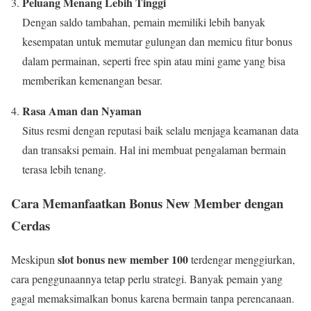
Peluang Menang Lebih Tinggi
Dengan saldo tambahan, pemain memiliki lebih banyak
kesempatan untuk memutar gulungan dan memicu fitur bonus
dalam permainan, seperti free spin atau mini game yang bisa
memberikan kemenangan besar.
Rasa Aman dan Nyaman
Situs resmi dengan reputasi baik selalu menjaga keamanan data
dan transaksi pemain. Hal ini membuat pengalaman bermain
terasa lebih tenang.
Cara Memanfaatkan Bonus New Member dengan
Cerdas
slot bonus new member 100
Meskipun
terdengar menggiurkan,
cara penggunaannya tetap perlu strategi. Banyak pemain yang
gagal memaksimalkan bonus karena bermain tanpa perencanaan.