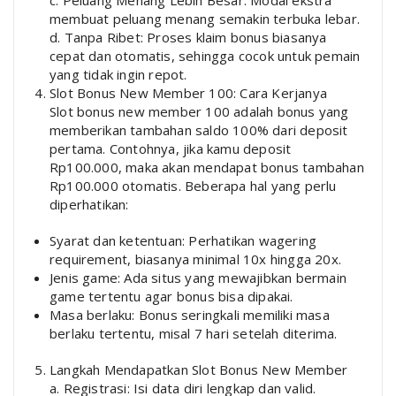
membuat peluang menang semakin terbuka lebar.
d. Tanpa Ribet: Proses klaim bonus biasanya
cepat dan otomatis, sehingga cocok untuk pemain
yang tidak ingin repot.
Slot Bonus New Member 100: Cara Kerjanya
Slot bonus new member 100 adalah bonus yang
memberikan tambahan saldo 100% dari deposit
pertama. Contohnya, jika kamu deposit
Rp100.000, maka akan mendapat bonus tambahan
Rp100.000 otomatis. Beberapa hal yang perlu
diperhatikan:
Syarat dan ketentuan: Perhatikan wagering
requirement, biasanya minimal 10x hingga 20x.
Jenis game: Ada situs yang mewajibkan bermain
game tertentu agar bonus bisa dipakai.
Masa berlaku: Bonus seringkali memiliki masa
berlaku tertentu, misal 7 hari setelah diterima.
Langkah Mendapatkan Slot Bonus New Member
a. Registrasi: Isi data diri lengkap dan valid.