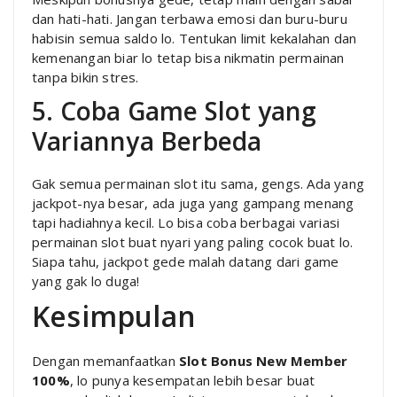
dan hati-hati. Jangan terbawa emosi dan buru-buru
habisin semua saldo lo. Tentukan limit kekalahan dan
kemenangan biar lo tetap bisa nikmatin permainan
tanpa bikin stres.
5. Coba Game Slot yang
Variannya Berbeda
Gak semua permainan slot itu sama, gengs. Ada yang
jackpot-nya besar, ada juga yang gampang menang
tapi hadiahnya kecil. Lo bisa coba berbagai variasi
permainan slot buat nyari yang paling cocok buat lo.
Siapa tahu, jackpot gede malah datang dari game
yang gak lo duga!
Kesimpulan
Dengan memanfaatkan
Slot Bonus New Member
100%
, lo punya kesempatan lebih besar buat