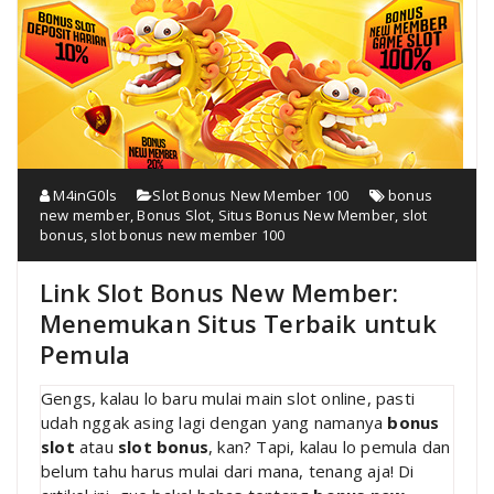
M4inG0ls
Slot Bonus New Member 100
bonus
new member
,
Bonus Slot
,
Situs Bonus New Member
,
slot
bonus
,
slot bonus new member 100
Link Slot Bonus New Member:
Menemukan Situs Terbaik untuk
Pemula
Gengs, kalau lo baru mulai main slot online, pasti
udah nggak asing lagi dengan yang namanya
bonus
slot
atau
slot bonus
, kan? Tapi, kalau lo pemula dan
belum tahu harus mulai dari mana, tenang aja! Di