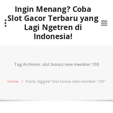
Skip
Ingin Menang? Coba
to
content
Slot Gacor Terbaru yang
Lagi Ngetren di
Indonesia!
Tag Archives: slot bonus new member 100
Home
/
Posts tagged "slot bonus new member 100"