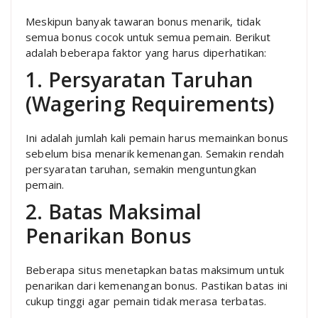
Meskipun banyak tawaran bonus menarik, tidak
semua bonus cocok untuk semua pemain. Berikut
adalah beberapa faktor yang harus diperhatikan:
1. Persyaratan Taruhan
(Wagering Requirements)
Ini adalah jumlah kali pemain harus memainkan bonus
sebelum bisa menarik kemenangan. Semakin rendah
persyaratan taruhan, semakin menguntungkan
pemain.
2. Batas Maksimal
Penarikan Bonus
Beberapa situs menetapkan batas maksimum untuk
penarikan dari kemenangan bonus. Pastikan batas ini
cukup tinggi agar pemain tidak merasa terbatas.