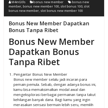
M4inG0ls
bonus new member
bonus new
member
,
bonus new member 100
,
slot bonus 100
,
slot
bonus new member
,
slot bonus new member 100
Bonus New Member Dapatkan
Bonus Tanpa Ribet
Bonus New Member
Dapatkan Bonus
Tanpa Ribet
Pengantar Bonus New Member
Bonus new member selalu jadi incaran para
pemain pemula. Sebab, dengan adanya bonus ini,
kamu bisa memaksimalkan modal awal dan
mengeksplorasi berbagai permainan tanpa takut
kehilangan banyak dana. Bagi kamu yang ingin
merasakan sensasi bermain lebih seru, memilih