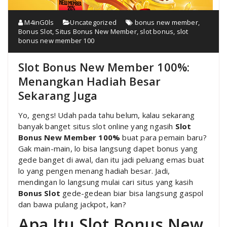
M4inG0ls
Uncategorized
bonus new member
,
Bonus Slot
,
Situs Bonus New Member
,
slot bonus
,
slot
bonus new member 100
Slot Bonus New Member 100%:
Menangkan Hadiah Besar
Sekarang Juga
Yo, gengs! Udah pada tahu belum, kalau sekarang
banyak banget situs slot online yang ngasih
Slot
Bonus New Member 100%
buat para pemain baru?
Gak main-main, lo bisa langsung dapet bonus yang
gede banget di awal, dan itu jadi peluang emas buat
lo yang pengen menang hadiah besar. Jadi,
mendingan lo langsung mulai cari situs yang kasih
Bonus Slot
gede-gedean biar bisa langsung gaspol
dan bawa pulang jackpot, kan?
Apa Itu Slot Bonus New