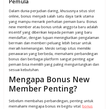
Pemula
Dalam dunia perjudian daring, khususnya situs slot
online, bonus menjadi salah satu daya tarik utama
yang mampu menarik perhatian pemain baru. Bonus
new member atau bonus untuk anggota baru adalah
insentif yang diberikan kepada pemain yang baru
mendaftar, dengan tujuan meningkatkan pengalaman
bermain dan memberi peluang lebih besar untuk
meraih kemenangan. Meski setiap situs memiliki
penawaran yang berbeda, memahami perbandingan
bonus dari berbagai platform sangat penting agar
pemain bisa memilih yang paling menguntungkan dan
sesuai kebutuhan.
Mengapa Bonus New
Member Penting?
Sebelum membahas perbandingan, penting untuk
memahami mengapa bonus ini begitu vital.
bonus