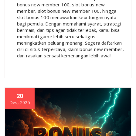
bonus new member 100, slot bonus new
member, slot bonus new member 100, hingga
slot bonus 100 menawarkan keuntungan nyata
bagi pemula. Dengan memahami syarat, strategi
bermain, dan tips agar tidak terjebak, kamu bisa
menikmati game lebih seru sekaligus
meningkatkan peluang menang. Segera daftarkan
diri di situs terpercaya, klaim bonus new member,
dan rasakan sensasi kemenangan lebih awal!
20
Des, 2025