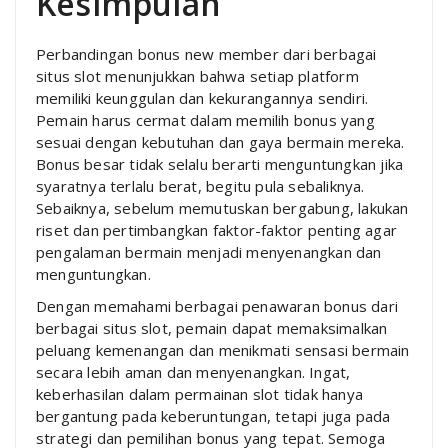
Kesimpulan
Perbandingan bonus new member dari berbagai
situs slot menunjukkan bahwa setiap platform
memiliki keunggulan dan kekurangannya sendiri.
Pemain harus cermat dalam memilih bonus yang
sesuai dengan kebutuhan dan gaya bermain mereka.
Bonus besar tidak selalu berarti menguntungkan jika
syaratnya terlalu berat, begitu pula sebaliknya.
Sebaiknya, sebelum memutuskan bergabung, lakukan
riset dan pertimbangkan faktor-faktor penting agar
pengalaman bermain menjadi menyenangkan dan
menguntungkan.
Dengan memahami berbagai penawaran bonus dari
berbagai situs slot, pemain dapat memaksimalkan
peluang kemenangan dan menikmati sensasi bermain
secara lebih aman dan menyenangkan. Ingat,
keberhasilan dalam permainan slot tidak hanya
bergantung pada keberuntungan, tetapi juga pada
strategi dan pemilihan bonus yang tepat. Semoga