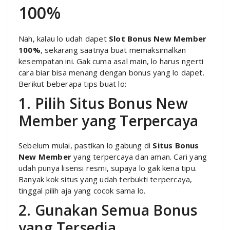
100%
Nah, kalau lo udah dapet
Slot Bonus New Member
100%
, sekarang saatnya buat memaksimalkan
kesempatan ini. Gak cuma asal main, lo harus ngerti
cara biar bisa menang dengan bonus yang lo dapet.
Berikut beberapa tips buat lo:
1. Pilih Situs Bonus New
Member yang Terpercaya
Sebelum mulai, pastikan lo gabung di
Situs Bonus
New Member
yang terpercaya dan aman. Cari yang
udah punya lisensi resmi, supaya lo gak kena tipu.
Banyak kok situs yang udah terbukti terpercaya,
tinggal pilih aja yang cocok sama lo.
2. Gunakan Semua Bonus
yang Tersedia