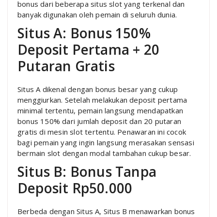
bonus dari beberapa situs slot yang terkenal dan
banyak digunakan oleh pemain di seluruh dunia.
Situs A: Bonus 150%
Deposit Pertama + 20
Putaran Gratis
Situs A dikenal dengan bonus besar yang cukup
menggiurkan. Setelah melakukan deposit pertama
minimal tertentu, pemain langsung mendapatkan
bonus 150% dari jumlah deposit dan 20 putaran
gratis di mesin slot tertentu. Penawaran ini cocok
bagi pemain yang ingin langsung merasakan sensasi
bermain slot dengan modal tambahan cukup besar.
Situs B: Bonus Tanpa
Deposit Rp50.000
Berbeda dengan Situs A, Situs B menawarkan bonus