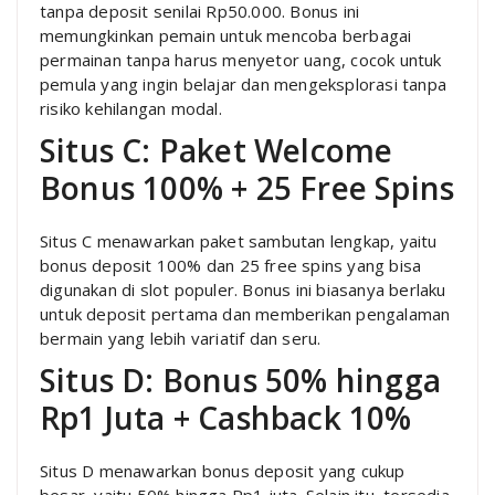
tanpa deposit senilai Rp50.000. Bonus ini
memungkinkan pemain untuk mencoba berbagai
permainan tanpa harus menyetor uang, cocok untuk
pemula yang ingin belajar dan mengeksplorasi tanpa
risiko kehilangan modal.
Situs C: Paket Welcome
Bonus 100% + 25 Free Spins
Situs C menawarkan paket sambutan lengkap, yaitu
bonus deposit 100% dan 25 free spins yang bisa
digunakan di slot populer. Bonus ini biasanya berlaku
untuk deposit pertama dan memberikan pengalaman
bermain yang lebih variatif dan seru.
Situs D: Bonus 50% hingga
Rp1 Juta + Cashback 10%
Situs D menawarkan bonus deposit yang cukup
besar, yaitu 50% hingga Rp1 juta. Selain itu, tersedia