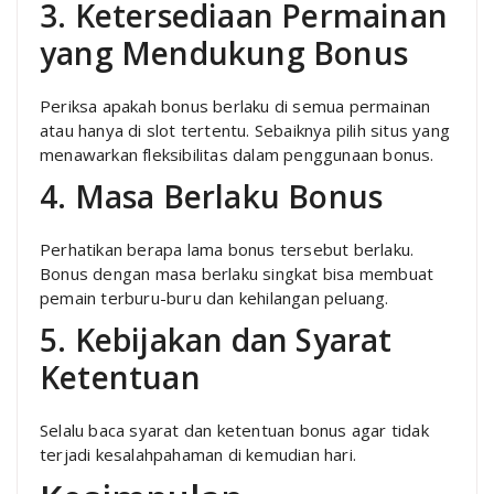
3. Ketersediaan Permainan
yang Mendukung Bonus
Periksa apakah bonus berlaku di semua permainan
atau hanya di slot tertentu. Sebaiknya pilih situs yang
menawarkan fleksibilitas dalam penggunaan bonus.
4. Masa Berlaku Bonus
Perhatikan berapa lama bonus tersebut berlaku.
Bonus dengan masa berlaku singkat bisa membuat
pemain terburu-buru dan kehilangan peluang.
5. Kebijakan dan Syarat
Ketentuan
Selalu baca syarat dan ketentuan bonus agar tidak
terjadi kesalahpahaman di kemudian hari.