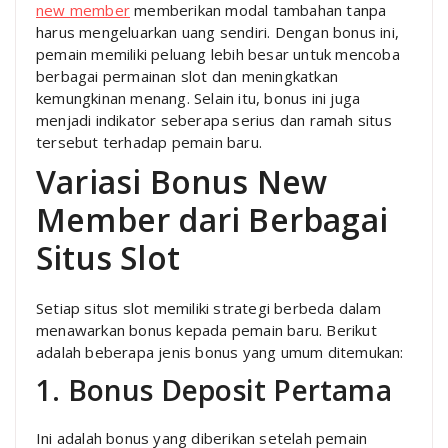
new member
memberikan modal tambahan tanpa
harus mengeluarkan uang sendiri. Dengan bonus ini,
pemain memiliki peluang lebih besar untuk mencoba
berbagai permainan slot dan meningkatkan
kemungkinan menang. Selain itu, bonus ini juga
menjadi indikator seberapa serius dan ramah situs
tersebut terhadap pemain baru.
Variasi Bonus New
Member dari Berbagai
Situs Slot
Setiap situs slot memiliki strategi berbeda dalam
menawarkan bonus kepada pemain baru. Berikut
adalah beberapa jenis bonus yang umum ditemukan:
1. Bonus Deposit Pertama
Ini adalah bonus yang diberikan setelah pemain