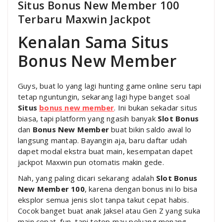
Situs Bonus New Member 100
Terbaru Maxwin Jackpot
Kenalan Sama Situs
Bonus New Member
Guys, buat lo yang lagi hunting game online seru tapi
tetap nguntungin, sekarang lagi hype banget soal
Situs
bonus new member
. Ini bukan sekadar situs
biasa, tapi platform yang ngasih banyak
Slot Bonus
dan
Bonus New Member
buat bikin saldo awal lo
langsung mantap. Bayangin aja, baru daftar udah
dapet modal ekstra buat main, kesempatan dapet
jackpot Maxwin pun otomatis makin gede.
Nah, yang paling dicari sekarang adalah
Slot Bonus
New Member 100
, karena dengan bonus ini lo bisa
eksplor semua jenis slot tanpa takut cepat habis.
Cocok banget buat anak Jaksel atau Gen Z yang suka
main cepat, fun, tapi tetep mau peluang menang