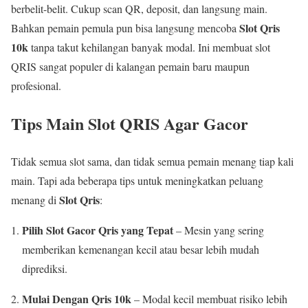
berbelit-belit. Cukup scan QR, deposit, dan langsung main.
Slot Qris
Bahkan pemain pemula pun bisa langsung mencoba
10k
tanpa takut kehilangan banyak modal. Ini membuat slot
QRIS sangat populer di kalangan pemain baru maupun
profesional.
Tips Main Slot QRIS Agar Gacor
Tidak semua slot sama, dan tidak semua pemain menang tiap kali
main. Tapi ada beberapa tips untuk meningkatkan peluang
Slot Qris
menang di
:
Pilih Slot Gacor Qris yang Tepat
– Mesin yang sering
memberikan kemenangan kecil atau besar lebih mudah
diprediksi.
Mulai Dengan Qris 10k
– Modal kecil membuat risiko lebih