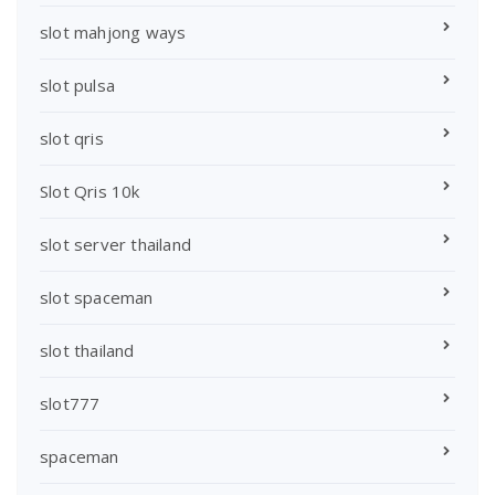
slot mahjong ways
slot pulsa
slot qris
Slot Qris 10k
slot server thailand
slot spaceman
slot thailand
slot777
spaceman