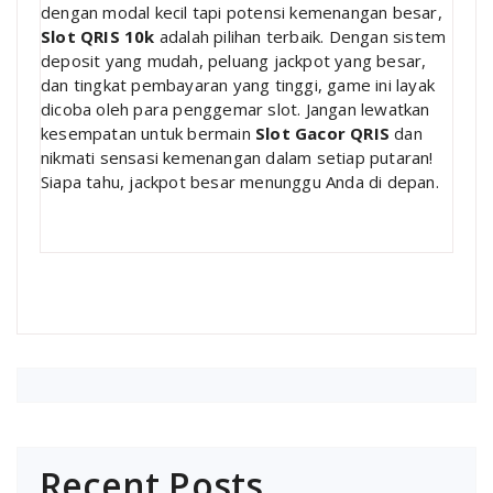
dengan modal kecil tapi potensi kemenangan besar,
Slot QRIS 10k
adalah pilihan terbaik. Dengan sistem
deposit yang mudah, peluang jackpot yang besar,
dan tingkat pembayaran yang tinggi, game ini layak
dicoba oleh para penggemar slot. Jangan lewatkan
kesempatan untuk bermain
Slot Gacor QRIS
dan
nikmati sensasi kemenangan dalam setiap putaran!
Siapa tahu, jackpot besar menunggu Anda di depan.
Recent Posts