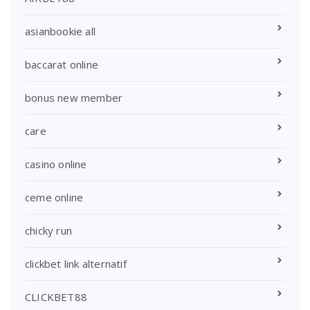
asianbookie all
baccarat online
bonus new member
care
casino online
ceme online
chicky run
clickbet link alternatif
CLICKBET88