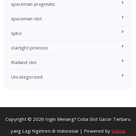
spaceman pragmatic
spaceman slot
spbo
starlight princess
thailand slot
Uncategorized
Copyright © 2026 Ingin Menang? Coba Slot Gacor Terbaru
yang Lagi Ngetren di Indonesia! | Powered by
Specia