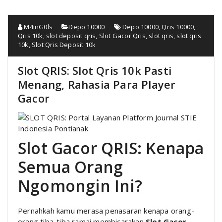
M4inG0ls
Depo 10000
Depo 10000
,
Qris 10000
,
Qris 10k
,
slot deposit qris
,
Slot Gacor Qris
,
slot qris
,
slot qris
10k
,
Slot Qris Deposit 10k
Slot QRIS: Slot Qris 10k Pasti
Menang, Rahasia Para Player
Gacor
Slot Gacor QRIS: Kenapa
Semua Orang
Ngomongin Ini?
Pernahkah kamu merasa penasaran kenapa orang-
orang tiba-tiba ramai membicarakan
Slot Gacor