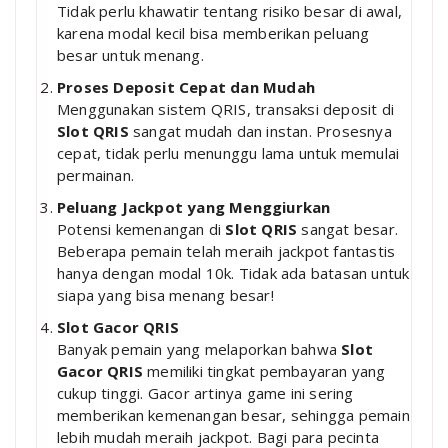
Tidak perlu khawatir tentang risiko besar di awal,
karena modal kecil bisa memberikan peluang
besar untuk menang.
Proses Deposit Cepat dan Mudah
Menggunakan sistem QRIS, transaksi deposit di
Slot QRIS
sangat mudah dan instan. Prosesnya
cepat, tidak perlu menunggu lama untuk memulai
permainan.
Peluang Jackpot yang Menggiurkan
Potensi kemenangan di
Slot QRIS
sangat besar.
Beberapa pemain telah meraih jackpot fantastis
hanya dengan modal 10k. Tidak ada batasan untuk
siapa yang bisa menang besar!
Slot Gacor QRIS
Banyak pemain yang melaporkan bahwa
Slot
Gacor QRIS
memiliki tingkat pembayaran yang
cukup tinggi. Gacor artinya game ini sering
memberikan kemenangan besar, sehingga pemain
lebih mudah meraih jackpot. Bagi para pecinta