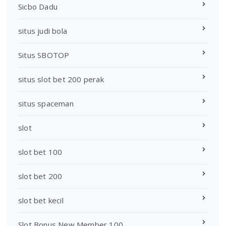
Sicbo Dadu
situs judi bola
Situs SBOTOP
situs slot bet 200 perak
situs spaceman
slot
slot bet 100
slot bet 200
slot bet kecil
Slot Bonus New Member 100