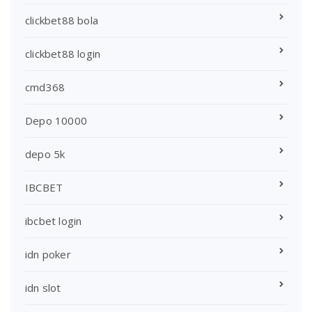
clickbet88 bola
clickbet88 login
cmd368
Depo 10000
depo 5k
IBCBET
ibcbet login
idn poker
idn slot