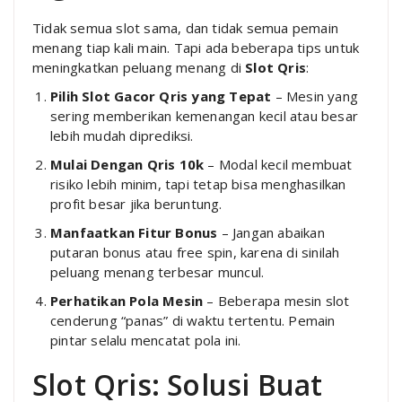
Tidak semua slot sama, dan tidak semua pemain
menang tiap kali main. Tapi ada beberapa tips untuk
meningkatkan peluang menang di
Slot Qris
:
Pilih Slot Gacor Qris yang Tepat
– Mesin yang
sering memberikan kemenangan kecil atau besar
lebih mudah diprediksi.
Mulai Dengan Qris 10k
– Modal kecil membuat
risiko lebih minim, tapi tetap bisa menghasilkan
profit besar jika beruntung.
Manfaatkan Fitur Bonus
– Jangan abaikan
putaran bonus atau free spin, karena di sinilah
peluang menang terbesar muncul.
Perhatikan Pola Mesin
– Beberapa mesin slot
cenderung “panas” di waktu tertentu. Pemain
pintar selalu mencatat pola ini.
Slot Qris: Solusi Buat