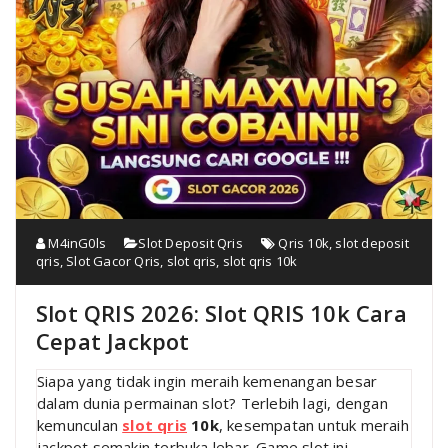
M4inG0ls
Slot Deposit Qris
Qris 10k
,
slot deposit
qris
,
Slot Gacor Qris
,
slot qris
,
slot qris 10k
Slot QRIS 2026: Slot QRIS 10k Cara
Cepat Jackpot
Siapa yang tidak ingin meraih kemenangan besar
dalam dunia permainan slot? Terlebih lagi, dengan
kemunculan
slot qris
10k
, kesempatan untuk meraih
jackpot semakin terbuka lebar. Game slot ini