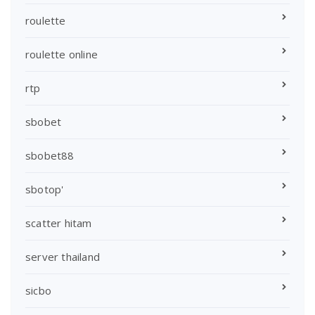
roulette
roulette online
rtp
sbobet
sbobet88
sbotop'
scatter hitam
server thailand
sicbo