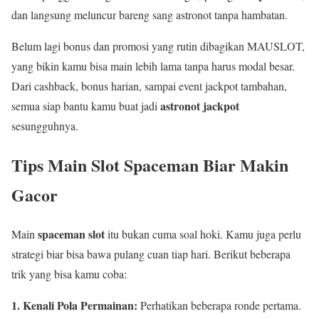
dan langsung meluncur bareng sang astronot tanpa hambatan.
Belum lagi bonus dan promosi yang rutin dibagikan MAUSLOT,
yang bikin kamu bisa main lebih lama tanpa harus modal besar.
Dari cashback, bonus harian, sampai event jackpot tambahan,
astronot jackpot
semua siap bantu kamu buat jadi
sesungguhnya.
Tips Main Slot Spaceman Biar Makin
Gacor
spaceman slot
Main
itu bukan cuma soal hoki. Kamu juga perlu
strategi biar bisa bawa pulang cuan tiap hari. Berikut beberapa
trik yang bisa kamu coba:
1. Kenali Pola Permainan:
Perhatikan beberapa ronde pertama.