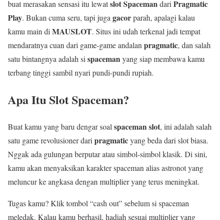
slot Spaceman
Pragmatic
buat merasakan sensasi itu lewat
dari
Play
gacor
. Bukan cuma seru, tapi juga
parah, apalagi kalau
MAUSLOT
kamu main di
. Situs ini udah terkenal jadi tempat
pragmatic
mendaratnya cuan dari game-game andalan
, dan salah
spaceman
satu bintangnya adalah si
yang siap membawa kamu
terbang tinggi sambil nyari pundi-pundi rupiah.
Apa Itu Slot Spaceman?
spaceman slot
Buat kamu yang baru dengar soal
, ini adalah salah
pragmatic
satu game revolusioner dari
yang beda dari slot biasa.
Nggak ada gulungan berputar atau simbol-simbol klasik. Di sini,
kamu akan menyaksikan karakter spaceman alias astronot yang
meluncur ke angkasa dengan multiplier yang terus meningkat.
Tugas kamu? Klik tombol “cash out” sebelum si spaceman
meledak. Kalau kamu berhasil, hadiah sesuai multiplier yang