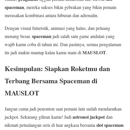
spaceman
, mereka sukses bikin gebrakan yang bikin pemain
merasakan kombinasi antara hiburan dan adrenalin.
Dengan visual futuristik, animasi yang halus, dan peluang
spaceman
menang besar,
jadi salah satu game andalan yang
wajib kamu coba di tahun ini. Dan pastinya, semua pengalaman
MAUSLOT
itu jadi makin mantap kalau kamu main di
.
Kesimpulan: Siapkan Roketmu dan
Terbang Bersama Spaceman di
MAUSLOT
Jangan cuma jadi penonton saat pemain lain sudah mendaratkan
astronot jackpot
jackpot. Sekarang giliran kamu! Jadi
dan
slot spaceman
nikmati petualangan seru di luar angkasa bersama