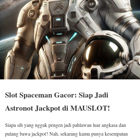
Slot Spaceman Gacor: Siap Jadi
Astronot Jackpot di MAUSLOT!
Siapa sih yang nggak pengen jadi pahlawan luar angkasa dan
pulang bawa jackpot? Nah, sekarang kamu punya kesempatan