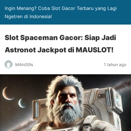
Ingin Menang? Coba Slot Gacor Terbaru yang Lagi
Ngetren di Indonesia!
Slot Spaceman Gacor: Siap Jadi
Astronot Jackpot di MAUSLOT!
M4inG0ls
1 tahun ago