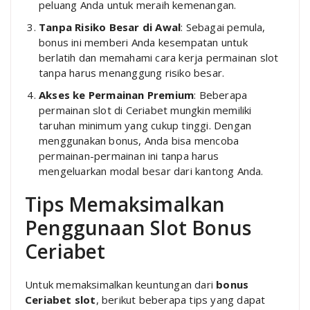
peluang Anda untuk meraih kemenangan.
Tanpa Risiko Besar di Awal
: Sebagai pemula,
bonus ini memberi Anda kesempatan untuk
berlatih dan memahami cara kerja permainan slot
tanpa harus menanggung risiko besar.
Akses ke Permainan Premium
: Beberapa
permainan slot di Ceriabet mungkin memiliki
taruhan minimum yang cukup tinggi. Dengan
menggunakan bonus, Anda bisa mencoba
permainan-permainan ini tanpa harus
mengeluarkan modal besar dari kantong Anda.
Tips Memaksimalkan
Penggunaan Slot Bonus
Ceriabet
Untuk memaksimalkan keuntungan dari
bonus
Ceriabet slot
, berikut beberapa tips yang dapat