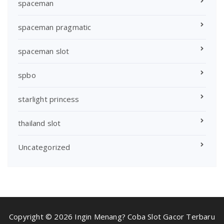
spaceman
spaceman pragmatic
spaceman slot
spbo
starlight princess
thailand slot
Uncategorized
Copyright © 2026 Ingin Menang? Coba Slot Gacor Terbaru