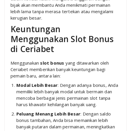
bijak akan membantu Anda menikmati permainan
lebih lama tanpa merasa tertekan atau mengalami
kerugian besar.
Keuntungan
Menggunakan Slot Bonus
di Ceriabet
Menggunakan
slot bonus
yang ditawarkan oleh
Ceriabet memberikan banyak keuntungan bagi
pemain baru, antara lain:
Modal Lebih Besar
: Dengan adanya bonus, Anda
memiliki lebih banyak modal untuk bermain dan
mencoba berbagai jenis permainan slot tanpa
harus khawatir kehilangan banyak uang.
Peluang Menang Lebih Besar
: Dengan saldo
bonus tambahan, Anda bisa memainkan lebih
banyak putaran dalam permainan, meningkatkan