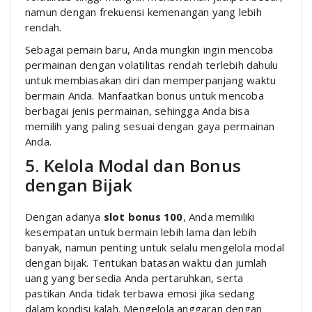
namun dengan frekuensi kemenangan yang lebih
rendah.
Sebagai pemain baru, Anda mungkin ingin mencoba
permainan dengan volatilitas rendah terlebih dahulu
untuk membiasakan diri dan memperpanjang waktu
bermain Anda. Manfaatkan bonus untuk mencoba
berbagai jenis permainan, sehingga Anda bisa
memilih yang paling sesuai dengan gaya permainan
Anda.
5. Kelola Modal dan Bonus
dengan Bijak
Dengan adanya
slot bonus 100
, Anda memiliki
kesempatan untuk bermain lebih lama dan lebih
banyak, namun penting untuk selalu mengelola modal
dengan bijak. Tentukan batasan waktu dan jumlah
uang yang bersedia Anda pertaruhkan, serta
pastikan Anda tidak terbawa emosi jika sedang
dalam kondisi kalah. Mengelola anggaran dengan