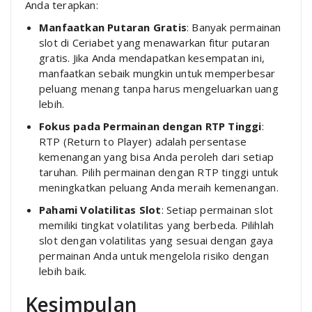
Anda terapkan:
Manfaatkan Putaran Gratis
: Banyak permainan
slot di Ceriabet yang menawarkan fitur putaran
gratis. Jika Anda mendapatkan kesempatan ini,
manfaatkan sebaik mungkin untuk memperbesar
peluang menang tanpa harus mengeluarkan uang
lebih.
Fokus pada Permainan dengan RTP Tinggi
:
RTP (Return to Player) adalah persentase
kemenangan yang bisa Anda peroleh dari setiap
taruhan. Pilih permainan dengan RTP tinggi untuk
meningkatkan peluang Anda meraih kemenangan.
Pahami Volatilitas Slot
: Setiap permainan slot
memiliki tingkat volatilitas yang berbeda. Pilihlah
slot dengan volatilitas yang sesuai dengan gaya
permainan Anda untuk mengelola risiko dengan
lebih baik.
Kesimpulan