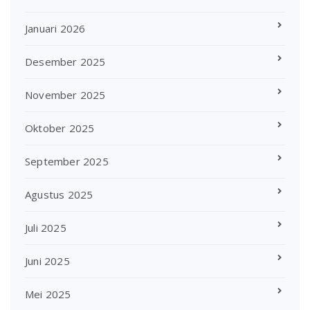
Januari 2026
Desember 2025
November 2025
Oktober 2025
September 2025
Agustus 2025
Juli 2025
Juni 2025
Mei 2025