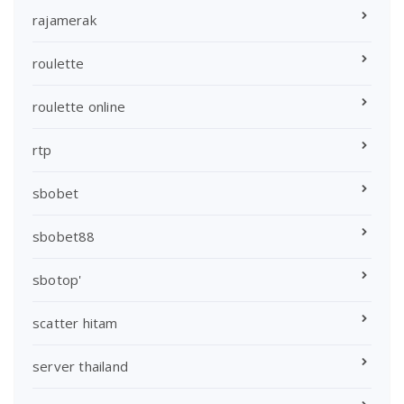
rajamerak
roulette
roulette online
rtp
sbobet
sbobet88
sbotop'
scatter hitam
server thailand