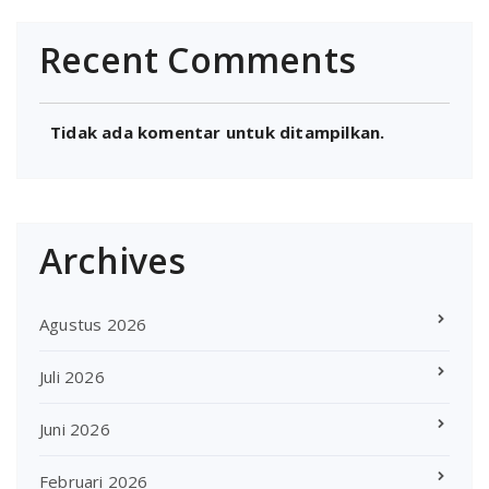
Recent Comments
Tidak ada komentar untuk ditampilkan.
Archives
Agustus 2026
Juli 2026
Juni 2026
Februari 2026