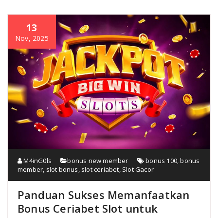
13
Nov, 2025
M4inG0ls
bonus new member
bonus 100
,
bonus
member
,
slot bonus
,
slot ceriabet
,
Slot Gacor
Panduan Sukses Memanfaatkan
Bonus Ceriabet Slot untuk