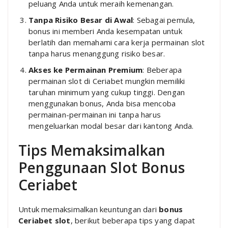
peluang Anda untuk meraih kemenangan.
Tanpa Risiko Besar di Awal
: Sebagai pemula,
bonus ini memberi Anda kesempatan untuk
berlatih dan memahami cara kerja permainan slot
tanpa harus menanggung risiko besar.
Akses ke Permainan Premium
: Beberapa
permainan slot di Ceriabet mungkin memiliki
taruhan minimum yang cukup tinggi. Dengan
menggunakan bonus, Anda bisa mencoba
permainan-permainan ini tanpa harus
mengeluarkan modal besar dari kantong Anda.
Tips Memaksimalkan
Penggunaan Slot Bonus
Ceriabet
Untuk memaksimalkan keuntungan dari
bonus
Ceriabet slot
, berikut beberapa tips yang dapat