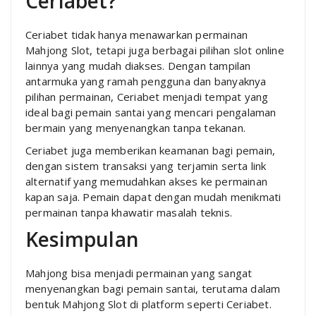
Ceriabet?
Ceriabet tidak hanya menawarkan permainan
Mahjong Slot, tetapi juga berbagai pilihan slot online
lainnya yang mudah diakses. Dengan tampilan
antarmuka yang ramah pengguna dan banyaknya
pilihan permainan, Ceriabet menjadi tempat yang
ideal bagi pemain santai yang mencari pengalaman
bermain yang menyenangkan tanpa tekanan.
Ceriabet juga memberikan keamanan bagi pemain,
dengan sistem transaksi yang terjamin serta link
alternatif yang memudahkan akses ke permainan
kapan saja. Pemain dapat dengan mudah menikmati
permainan tanpa khawatir masalah teknis.
Kesimpulan
Mahjong bisa menjadi permainan yang sangat
menyenangkan bagi pemain santai, terutama dalam
bentuk Mahjong Slot di platform seperti Ceriabet.