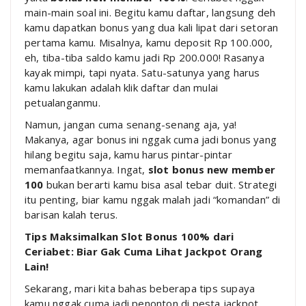
main-main soal ini. Begitu kamu daftar, langsung deh
kamu dapatkan bonus yang dua kali lipat dari setoran
pertama kamu. Misalnya, kamu deposit Rp 100.000,
eh, tiba-tiba saldo kamu jadi Rp 200.000! Rasanya
kayak mimpi, tapi nyata. Satu-satunya yang harus
kamu lakukan adalah klik daftar dan mulai
petualanganmu.
Namun, jangan cuma senang-senang aja, ya!
Makanya, agar bonus ini nggak cuma jadi bonus yang
hilang begitu saja, kamu harus pintar-pintar
memanfaatkannya. Ingat,
slot bonus new member
100
bukan berarti kamu bisa asal tebar duit. Strategi
itu penting, biar kamu nggak malah jadi “komandan” di
barisan kalah terus.
Tips Maksimalkan Slot Bonus 100% dari
Ceriabet: Biar Gak Cuma Lihat Jackpot Orang
Lain!
Sekarang, mari kita bahas beberapa tips supaya
kamu nggak cuma jadi penonton di pesta jackpot