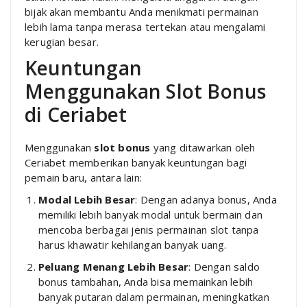
bijak akan membantu Anda menikmati permainan
lebih lama tanpa merasa tertekan atau mengalami
kerugian besar.
Keuntungan
Menggunakan Slot Bonus
di Ceriabet
Menggunakan
slot bonus
yang ditawarkan oleh
Ceriabet memberikan banyak keuntungan bagi
pemain baru, antara lain:
Modal Lebih Besar
: Dengan adanya bonus, Anda
memiliki lebih banyak modal untuk bermain dan
mencoba berbagai jenis permainan slot tanpa
harus khawatir kehilangan banyak uang.
Peluang Menang Lebih Besar
: Dengan saldo
bonus tambahan, Anda bisa memainkan lebih
banyak putaran dalam permainan, meningkatkan