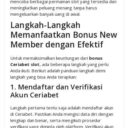
mencoba berbagai permainan slot yang tersedia dan
meningkatkan peluang menang tanpa harus
mengeluarkan banyak uang di awal.
Langkah-Langkah
Memanfaatkan Bonus New
Member dengan Efektif
Untuk memaksimalkan keuntungan dari
bonus
Ceriabet slot
, ada beberapa langkah yang perlu
Anda ikuti. Berikut adalah panduan langkah demi
langkah yang bisa Anda terapkan:
1. Mendaftar dan Verifikasi
Akun Ceriabet
Langkah pertama tentu saja adalah mendaftar akun
di Ceriabet. Pastikan Anda mengisi data diri dengan
lengkap dan benar, serta mengikuti prosedur
verifikasi yang diminta oleh platform. Verifikasi akun