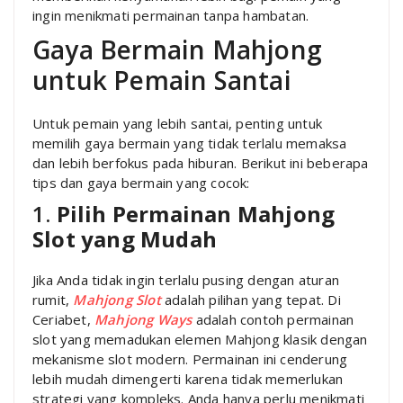
ingin menikmati permainan tanpa hambatan.
Gaya Bermain Mahjong
untuk Pemain Santai
Untuk pemain yang lebih santai, penting untuk
memilih gaya bermain yang tidak terlalu memaksa
dan lebih berfokus pada hiburan. Berikut ini beberapa
tips dan gaya bermain yang cocok:
1.
Pilih Permainan Mahjong
Slot yang Mudah
Jika Anda tidak ingin terlalu pusing dengan aturan
rumit,
Mahjong Slot
adalah pilihan yang tepat. Di
Ceriabet,
Mahjong Ways
adalah contoh permainan
slot yang memadukan elemen Mahjong klasik dengan
mekanisme slot modern. Permainan ini cenderung
lebih mudah dimengerti karena tidak memerlukan
strategi yang kompleks. Anda hanya perlu menikmati