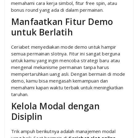
memahami cara kerja simbol, fitur free spin, atau
bonus round yang ada di dalam permainan.
Manfaatkan Fitur Demo
untuk Berlatih
Ceriabet menyediakan mode demo untuk hampir
semua permainan slotnya. Fitur ini sangat berguna
untuk kamu yang ingin mencoba strategi baru atau
mengenal mekanisme permainan tanpa harus
mempertaruhkan uang asli. Dengan bermain di mode
demo, kamu bisa mengasah kemampuan dan
memahami kapan waktu terbaik untuk meningkatkan
taruhan.
Kelola Modal dengan
Disiplin
Trik ampuh berikutnya adalah manajemen modal