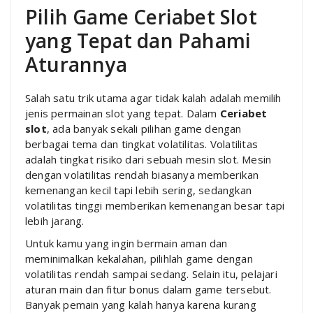
Pilih Game Ceriabet Slot
yang Tepat dan Pahami
Aturannya
Salah satu trik utama agar tidak kalah adalah memilih
jenis permainan slot yang tepat. Dalam
Ceriabet
slot
, ada banyak sekali pilihan game dengan
berbagai tema dan tingkat volatilitas. Volatilitas
adalah tingkat risiko dari sebuah mesin slot. Mesin
dengan volatilitas rendah biasanya memberikan
kemenangan kecil tapi lebih sering, sedangkan
volatilitas tinggi memberikan kemenangan besar tapi
lebih jarang.
Untuk kamu yang ingin bermain aman dan
meminimalkan kekalahan, pilihlah game dengan
volatilitas rendah sampai sedang. Selain itu, pelajari
aturan main dan fitur bonus dalam game tersebut.
Banyak pemain yang kalah hanya karena kurang