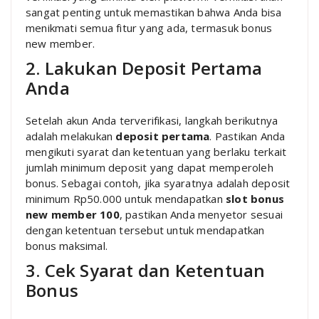
sangat penting untuk memastikan bahwa Anda bisa
menikmati semua fitur yang ada, termasuk bonus
new member.
2. Lakukan Deposit Pertama
Anda
Setelah akun Anda terverifikasi, langkah berikutnya
adalah melakukan
deposit pertama
. Pastikan Anda
mengikuti syarat dan ketentuan yang berlaku terkait
jumlah minimum deposit yang dapat memperoleh
bonus. Sebagai contoh, jika syaratnya adalah deposit
minimum Rp50.000 untuk mendapatkan
slot bonus
new member 100
, pastikan Anda menyetor sesuai
dengan ketentuan tersebut untuk mendapatkan
bonus maksimal.
3. Cek Syarat dan Ketentuan
Bonus