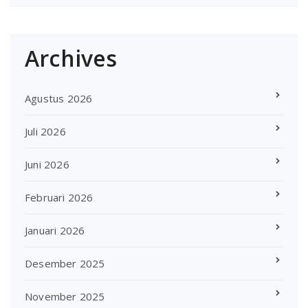
Archives
Agustus 2026
Juli 2026
Juni 2026
Februari 2026
Januari 2026
Desember 2025
November 2025