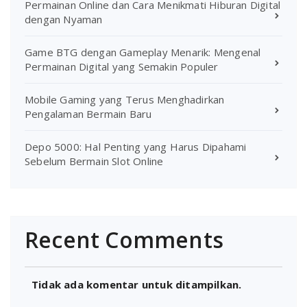
Permainan Online dan Cara Menikmati Hiburan Digital
dengan Nyaman
Game BTG dengan Gameplay Menarik: Mengenal
Permainan Digital yang Semakin Populer
Mobile Gaming yang Terus Menghadirkan
Pengalaman Bermain Baru
Depo 5000: Hal Penting yang Harus Dipahami
Sebelum Bermain Slot Online
Recent Comments
Tidak ada komentar untuk ditampilkan.