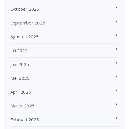
Oktober 2025
September 2025
Agustus 2025
Juli 2025
Juni 2025
Mei 2025
April 2025
Maret 2025
Februari 2025