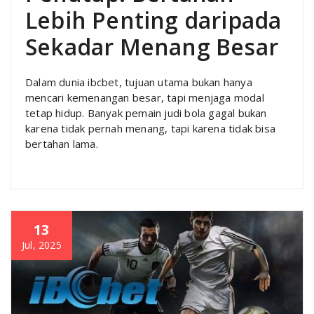
Lebih Penting daripada
Sekadar Menang Besar
Dalam dunia ibcbet, tujuan utama bukan hanya
mencari kemenangan besar, tapi menjaga modal
tetap hidup. Banyak pemain judi bola gagal bukan
karena tidak pernah menang, tapi karena tidak bisa
bertahan lama.
13
Jul, 2025