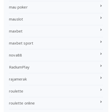
mau poker
mauslot
maxbet
maxbet sport
nova88
RadiumPlay
rajamerak
roulette
roulette online