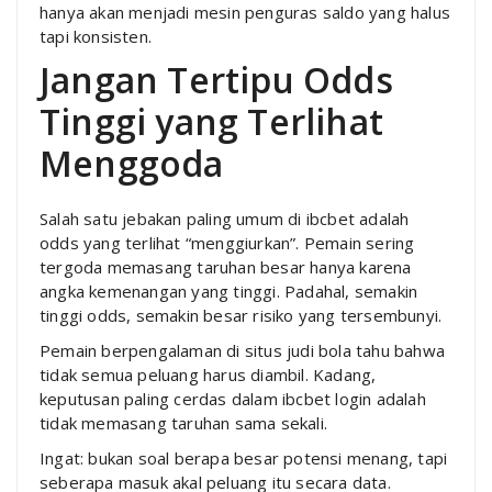
hanya akan menjadi mesin penguras saldo yang halus
tapi konsisten.
Jangan Tertipu Odds
Tinggi yang Terlihat
Menggoda
Salah satu jebakan paling umum di ibcbet adalah
odds yang terlihat “menggiurkan”. Pemain sering
tergoda memasang taruhan besar hanya karena
angka kemenangan yang tinggi. Padahal, semakin
tinggi odds, semakin besar risiko yang tersembunyi.
Pemain berpengalaman di situs judi bola tahu bahwa
tidak semua peluang harus diambil. Kadang,
keputusan paling cerdas dalam ibcbet login adalah
tidak memasang taruhan sama sekali.
Ingat: bukan soal berapa besar potensi menang, tapi
seberapa masuk akal peluang itu secara data.