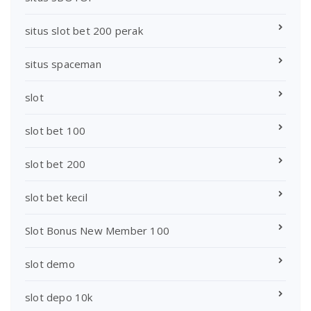
situs slot bet 200 perak
situs spaceman
slot
slot bet 100
slot bet 200
slot bet kecil
Slot Bonus New Member 100
slot demo
slot depo 10k