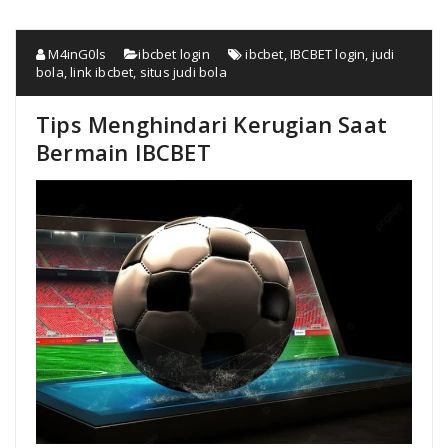
M4inG0ls
ibcbet login
ibcbet
,
IBCBET login
,
judi
bola
,
link ibcbet
,
situs judi bola
Tips Menghindari Kerugian Saat
Bermain IBCBET