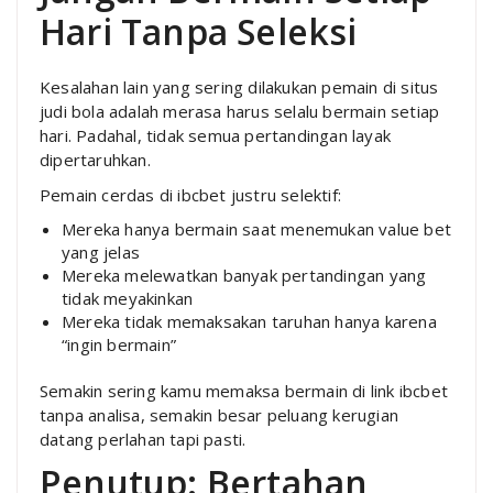
Hari Tanpa Seleksi
Kesalahan lain yang sering dilakukan pemain di situs
judi bola adalah merasa harus selalu bermain setiap
hari. Padahal, tidak semua pertandingan layak
dipertaruhkan.
Pemain cerdas di ibcbet justru selektif:
Mereka hanya bermain saat menemukan value bet
yang jelas
Mereka melewatkan banyak pertandingan yang
tidak meyakinkan
Mereka tidak memaksakan taruhan hanya karena
“ingin bermain”
Semakin sering kamu memaksa bermain di link ibcbet
tanpa analisa, semakin besar peluang kerugian
datang perlahan tapi pasti.
Penutup: Bertahan