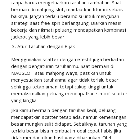
tanpa harus mengeluarkan taruhan tambahan. Saat
bermain di mahjong slot, manfaatkan fitur ini sebaik-
baiknya. Jangan terlalu berambisi untuk mengubah
strategi saat free spin berlangsung. Biarkan mesin
bekerja dan nikmati peluang mendapatkan kombinasi
jackpot yang lebih besar.
Atur Taruhan dengan Bijak
Menggunakan scatter dengan efektif juga berkaitan
dengan pengaturan taruhanmu. Saat bermain di
MAUSLOT atau mahjong ways, pastikan untuk
menyesuaikan taruhanmu agar tidak terlalu besar
sehingga tetap aman, tetapi cukup tinggi untuk
memaksimalkan peluang mendapatkan simbol scatter
yang langka.
Jika kamu bermain dengan taruhan kecil, peluang
mendapatkan scatter tetap ada, namun kemenangan
besar mungkin sulit didapat. Sebaliknya, taruhan yang
terlalu besar bisa membuat modal cepat habis jika
tidak mendapatkan hasil yang diharapkan. Oleh