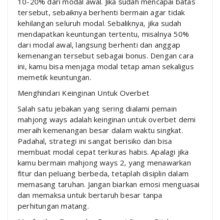
10-20% dari modal awal. Jika sudah mencapai batas
tersebut, sebaiknya berhenti bermain agar tidak
kehilangan seluruh modal. Sebaliknya, jika sudah
mendapatkan keuntungan tertentu, misalnya 50%
dari modal awal, langsung berhenti dan anggap
kemenangan tersebut sebagai bonus. Dengan cara
ini, kamu bisa menjaga modal tetap aman sekaligus
memetik keuntungan.
Menghindari Keinginan Untuk Overbet
Salah satu jebakan yang sering dialami pemain
mahjong ways adalah keinginan untuk overbet demi
meraih kemenangan besar dalam waktu singkat.
Padahal, strategi ini sangat berisiko dan bisa
membuat modal cepat terkuras habis. Apalagi jika
kamu bermain mahjong ways 2, yang menawarkan
fitur dan peluang berbeda, tetaplah disiplin dalam
memasang taruhan. Jangan biarkan emosi menguasai
dan memaksa untuk bertaruh besar tanpa
perhitungan matang.