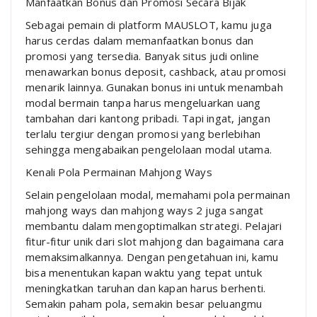
Manfaatkan Bonus dan Promosi Secara Bijak
Sebagai pemain di platform MAUSLOT, kamu juga
harus cerdas dalam memanfaatkan bonus dan
promosi yang tersedia. Banyak situs judi online
menawarkan bonus deposit, cashback, atau promosi
menarik lainnya. Gunakan bonus ini untuk menambah
modal bermain tanpa harus mengeluarkan uang
tambahan dari kantong pribadi. Tapi ingat, jangan
terlalu tergiur dengan promosi yang berlebihan
sehingga mengabaikan pengelolaan modal utama.
Kenali Pola Permainan Mahjong Ways
Selain pengelolaan modal, memahami pola permainan
mahjong ways dan mahjong ways 2 juga sangat
membantu dalam mengoptimalkan strategi. Pelajari
fitur-fitur unik dari slot mahjong dan bagaimana cara
memaksimalkannya. Dengan pengetahuan ini, kamu
bisa menentukan kapan waktu yang tepat untuk
meningkatkan taruhan dan kapan harus berhenti.
Semakin paham pola, semakin besar peluangmu