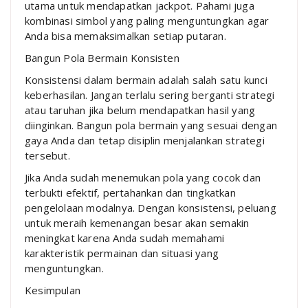
utama untuk mendapatkan jackpot. Pahami juga
kombinasi simbol yang paling menguntungkan agar
Anda bisa memaksimalkan setiap putaran.
Bangun Pola Bermain Konsisten
Konsistensi dalam bermain adalah salah satu kunci
keberhasilan. Jangan terlalu sering berganti strategi
atau taruhan jika belum mendapatkan hasil yang
diinginkan. Bangun pola bermain yang sesuai dengan
gaya Anda dan tetap disiplin menjalankan strategi
tersebut.
Jika Anda sudah menemukan pola yang cocok dan
terbukti efektif, pertahankan dan tingkatkan
pengelolaan modalnya. Dengan konsistensi, peluang
untuk meraih kemenangan besar akan semakin
meningkat karena Anda sudah memahami
karakteristik permainan dan situasi yang
menguntungkan.
Kesimpulan