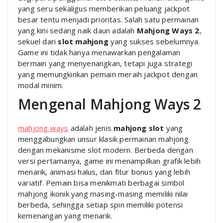
yang seru sekaligus memberikan peluang jackpot
besar tentu menjadi prioritas. Salah satu permainan
yang kini sedang naik daun adalah
Mahjong Ways 2
,
sekuel dari
slot mahjong
yang sukses sebelumnya.
Game ini tidak hanya menawarkan pengalaman
bermain yang menyenangkan, tetapi juga strategi
yang memungkinkan pemain meraih jackpot dengan
modal minim.
Mengenal Mahjong Ways 2
mahjong ways
adalah jenis
mahjong slot
yang
menggabungkan unsur klasik permainan mahjong
dengan mekanisme slot modern. Berbeda dengan
versi pertamanya, game ini menampilkan grafik lebih
menarik, animasi halus, dan fitur bonus yang lebih
variatif. Pemain bisa menikmati berbagai simbol
mahjong ikonik yang masing-masing memiliki nilai
berbeda, sehingga setiap spin memiliki potensi
kemenangan yang menarik.