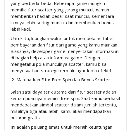
yang berbeda-beda. Beberapa game mungkin
memiliki fitur scatter yang jarang muncul, namun
memberikan hadiah besar saat muncul, sementara
lainnya lebih sering muncul dan memberikan bonus
lebih kecil.
Untuk itu, luangkan waktu untuk mempelajari tabel
pembayaran dan fitur dari game yang kamu mainkan.
Biasanya, developer game menyertakan informasi ini
di bagian help atau informasi game. Dengan
mengetahui pola munculnya scatter, kamu bisa
menyesuaikan strategi bermain agar lebih efektif.
Manfaatkan Fitur Free Spin dan Bonus Scatter
Salah satu daya tarik utama dari fitur scatter adalah
kemampuannya memicu free spin. Saat kamu berhasil
mendapatkan simbol scatter dalam jumlah tertentu,
misalnya tiga atau lebih, kamu akan mendapatkan
putaran gratis.
Ini adalah peluang emas untuk meraih keuntungan