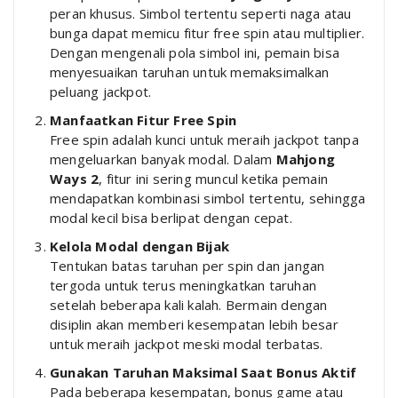
peran khusus. Simbol tertentu seperti naga atau
bunga dapat memicu fitur free spin atau multiplier.
Dengan mengenali pola simbol ini, pemain bisa
menyesuaikan taruhan untuk memaksimalkan
peluang jackpot.
Manfaatkan Fitur Free Spin
Free spin adalah kunci untuk meraih jackpot tanpa
mengeluarkan banyak modal. Dalam
Mahjong
Ways 2
, fitur ini sering muncul ketika pemain
mendapatkan kombinasi simbol tertentu, sehingga
modal kecil bisa berlipat dengan cepat.
Kelola Modal dengan Bijak
Tentukan batas taruhan per spin dan jangan
tergoda untuk terus meningkatkan taruhan
setelah beberapa kali kalah. Bermain dengan
disiplin akan memberi kesempatan lebih besar
untuk meraih jackpot meski modal terbatas.
Gunakan Taruhan Maksimal Saat Bonus Aktif
Pada beberapa kesempatan, bonus game atau