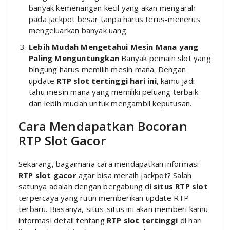
banyak kemenangan kecil yang akan mengarah
pada jackpot besar tanpa harus terus-menerus
mengeluarkan banyak uang.
Lebih Mudah Mengetahui Mesin Mana yang
Paling Menguntungkan
Banyak pemain slot yang
bingung harus memilih mesin mana. Dengan
update
RTP slot tertinggi hari ini
, kamu jadi
tahu mesin mana yang memiliki peluang terbaik
dan lebih mudah untuk mengambil keputusan.
Cara Mendapatkan Bocoran
RTP Slot Gacor
Sekarang, bagaimana cara mendapatkan informasi
RTP slot gacor
agar bisa meraih jackpot? Salah
satunya adalah dengan bergabung di
situs RTP slot
terpercaya yang rutin memberikan update RTP
terbaru. Biasanya, situs-situs ini akan memberi kamu
informasi detail tentang
RTP slot tertinggi
di hari