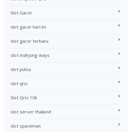
Slot Gacor
slot gacor hari ini
slot gacor terbaru
slot mahjong ways
slot pulsa
slot qris
Slot Qris 10k
slot server thailand
slot spaceman