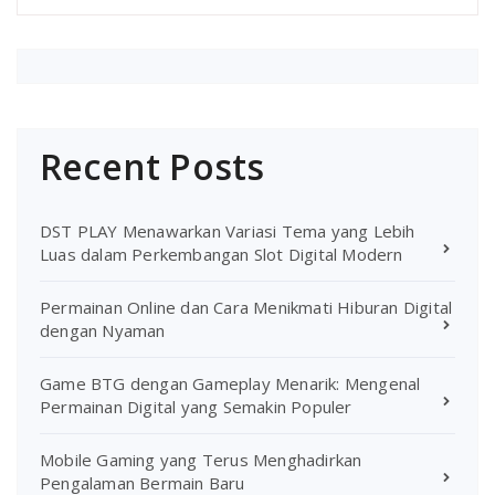
Recent Posts
DST PLAY Menawarkan Variasi Tema yang Lebih
Luas dalam Perkembangan Slot Digital Modern
Permainan Online dan Cara Menikmati Hiburan Digital
dengan Nyaman
Game BTG dengan Gameplay Menarik: Mengenal
Permainan Digital yang Semakin Populer
Mobile Gaming yang Terus Menghadirkan
Pengalaman Bermain Baru