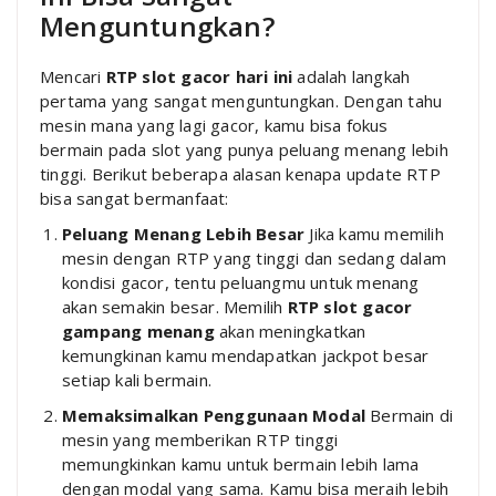
Menguntungkan?
Mencari
RTP slot gacor hari ini
adalah langkah
pertama yang sangat menguntungkan. Dengan tahu
mesin mana yang lagi gacor, kamu bisa fokus
bermain pada slot yang punya peluang menang lebih
tinggi. Berikut beberapa alasan kenapa update RTP
bisa sangat bermanfaat:
Peluang Menang Lebih Besar
Jika kamu memilih
mesin dengan RTP yang tinggi dan sedang dalam
kondisi gacor, tentu peluangmu untuk menang
akan semakin besar. Memilih
RTP slot gacor
gampang menang
akan meningkatkan
kemungkinan kamu mendapatkan jackpot besar
setiap kali bermain.
Memaksimalkan Penggunaan Modal
Bermain di
mesin yang memberikan RTP tinggi
memungkinkan kamu untuk bermain lebih lama
dengan modal yang sama. Kamu bisa meraih lebih