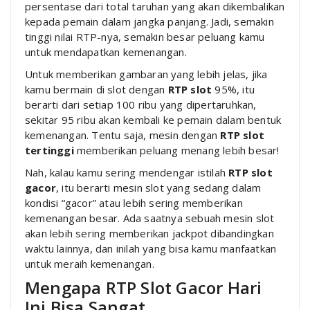
persentase dari total taruhan yang akan dikembalikan
kepada pemain dalam jangka panjang. Jadi, semakin
tinggi nilai RTP-nya, semakin besar peluang kamu
untuk mendapatkan kemenangan.
Untuk memberikan gambaran yang lebih jelas, jika
kamu bermain di slot dengan
RTP slot
95%, itu
berarti dari setiap 100 ribu yang dipertaruhkan,
sekitar 95 ribu akan kembali ke pemain dalam bentuk
kemenangan. Tentu saja, mesin dengan
RTP slot
tertinggi
memberikan peluang menang lebih besar!
Nah, kalau kamu sering mendengar istilah
RTP slot
gacor
, itu berarti mesin slot yang sedang dalam
kondisi “gacor” atau lebih sering memberikan
kemenangan besar. Ada saatnya sebuah mesin slot
akan lebih sering memberikan jackpot dibandingkan
waktu lainnya, dan inilah yang bisa kamu manfaatkan
untuk meraih kemenangan.
Mengapa RTP Slot Gacor Hari
Ini Bisa Sangat