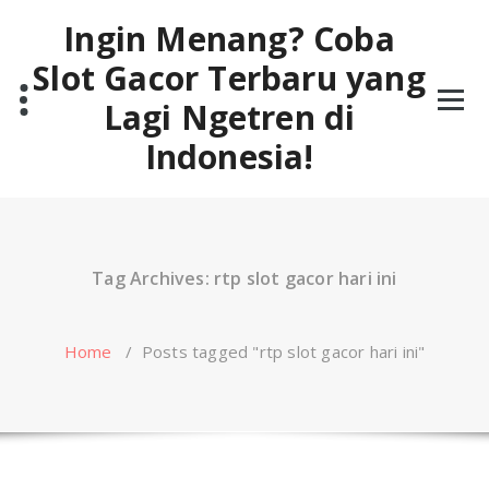
Skip
Ingin Menang? Coba
to
content
Slot Gacor Terbaru yang
Lagi Ngetren di
Indonesia!
Tag Archives: rtp slot gacor hari ini
Home
/
Posts tagged "rtp slot gacor hari ini"