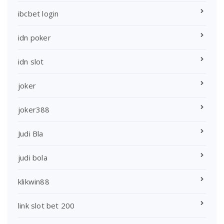
ibcbet login
idn poker
idn slot
joker
joker388
Judi Bla
judi bola
klikwin88
link slot bet 200