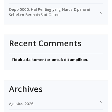
Depo 5000: Hal Penting yang Harus Dipahami
Sebelum Bermain Slot Online
Recent Comments
Tidak ada komentar untuk ditampilkan.
Archives
Agustus 2026