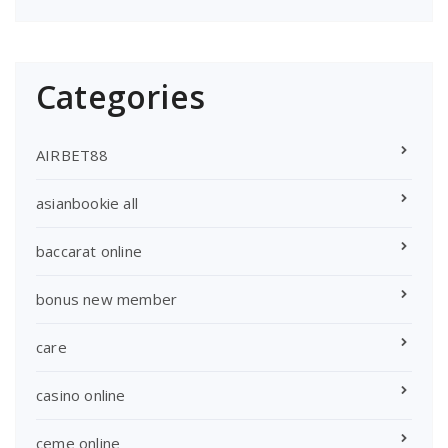
Categories
AIRBET88
asianbookie all
baccarat online
bonus new member
care
casino online
ceme online