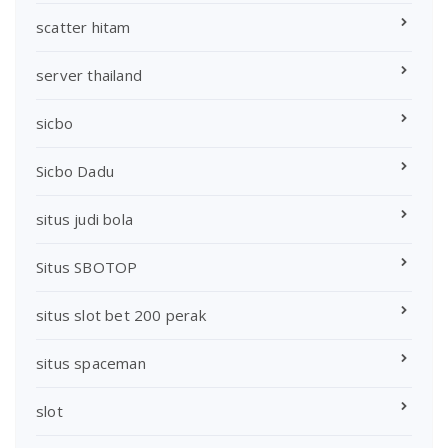
scatter hitam
server thailand
sicbo
Sicbo Dadu
situs judi bola
Situs SBOTOP
situs slot bet 200 perak
situs spaceman
slot