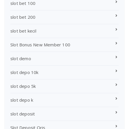
slot bet 100
slot bet 200
slot bet kecil
Slot Bonus New Member 100
slot demo
slot depo 10k
slot depo 5k
slot depo k
slot deposit
Slot Deposit Qris