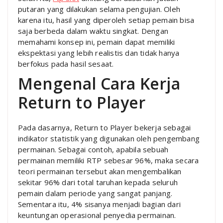
putaran yang dilakukan selama pengujian. Oleh
karena itu, hasil yang diperoleh setiap pemain bisa
saja berbeda dalam waktu singkat. Dengan
memahami konsep ini, pemain dapat memiliki
ekspektasi yang lebih realistis dan tidak hanya
berfokus pada hasil sesaat.
Mengenal Cara Kerja
Return to Player
Pada dasarnya, Return to Player bekerja sebagai
indikator statistik yang digunakan oleh pengembang
permainan. Sebagai contoh, apabila sebuah
permainan memiliki RTP sebesar 96%, maka secara
teori permainan tersebut akan mengembalikan
sekitar 96% dari total taruhan kepada seluruh
pemain dalam periode yang sangat panjang.
Sementara itu, 4% sisanya menjadi bagian dari
keuntungan operasional penyedia permainan.