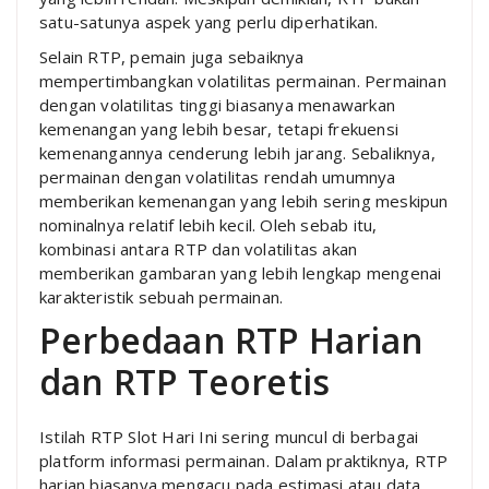
satu-satunya aspek yang perlu diperhatikan.
Selain RTP, pemain juga sebaiknya
mempertimbangkan volatilitas permainan. Permainan
dengan volatilitas tinggi biasanya menawarkan
kemenangan yang lebih besar, tetapi frekuensi
kemenangannya cenderung lebih jarang. Sebaliknya,
permainan dengan volatilitas rendah umumnya
memberikan kemenangan yang lebih sering meskipun
nominalnya relatif lebih kecil. Oleh sebab itu,
kombinasi antara RTP dan volatilitas akan
memberikan gambaran yang lebih lengkap mengenai
karakteristik sebuah permainan.
Perbedaan RTP Harian
dan RTP Teoretis
Istilah RTP Slot Hari Ini sering muncul di berbagai
platform informasi permainan. Dalam praktiknya, RTP
harian biasanya mengacu pada estimasi atau data