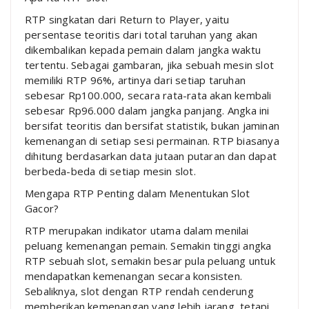
RTP singkatan dari Return to Player, yaitu
persentase teoritis dari total taruhan yang akan
dikembalikan kepada pemain dalam jangka waktu
tertentu. Sebagai gambaran, jika sebuah mesin slot
memiliki RTP 96%, artinya dari setiap taruhan
sebesar Rp100.000, secara rata-rata akan kembali
sebesar Rp96.000 dalam jangka panjang. Angka ini
bersifat teoritis dan bersifat statistik, bukan jaminan
kemenangan di setiap sesi permainan. RTP biasanya
dihitung berdasarkan data jutaan putaran dan dapat
berbeda-beda di setiap mesin slot.
Mengapa RTP Penting dalam Menentukan Slot
Gacor?
RTP merupakan indikator utama dalam menilai
peluang kemenangan pemain. Semakin tinggi angka
RTP sebuah slot, semakin besar pula peluang untuk
mendapatkan kemenangan secara konsisten.
Sebaliknya, slot dengan RTP rendah cenderung
memberikan kemenangan yang lebih jarang, tetapi