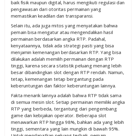
baik fisik maupun digital, harus mengikuti regulasi dan
pengawasan dari otoritas permainan yang
memastikan keadilan dan transparansi.
Selain itu, ada juga mitos yang menyatakan bahwa
pemain bisa mengatur atau mengendalikan hasil
permainan berdasarkan angka RTP. Padahal,
kenyataannya, tidak ada strategi pasti yang bisa
menjamin kemenangan berdasarkan RTP. Yang bisa
dilakukan adalah memilih permainan dengan RTP
tinggi, karena secara statistik peluang menang lebih
besar dibandingkan slot dengan RTP rendah. Namun,
tetap, kemenangan tetap bergantung pada
keberuntungan dan faktor keberuntungan lainnya.
Fakta menarik lainnya adalah bahwa RTP tidak sama
di semua mesin slot. Setiap permainan memiliki angka
RTP yang berbeda, tergantung dari pengembang
game dan kebijakan operator. Beberapa slot
menawarkan RTP hingga 98%, bahkan ada yang lebih
tinggi, sementara yang lain mungkin di bawah 95%.
Untuk mendapatkan peluang terbaik, pemain