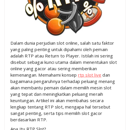
Dalam dunia perjudian slot online, salah satu faktor
yang paling penting untuk dipahami oleh pemain
adalah RTP atau Return to Player. Istilah ini sering
disebut sebagai kunci utama dalam menentukan slot
online yang gacor atau sering memberikan
kemenangan. Memahami konsep
rtp slot live
dan
bagaimana pengaruhnya terhadap peluang menang
akan membantu pemain dalam memilih mesin slot
yang tepat dan meningkatkan peluang meraih
keuntungan. Artikel ini akan membahas secara
lengkap tentang RTP slot, mengapa hal tersebut
sangat penting, serta tips memilih slot gacor
berdasarkan RTP.
Apa Itu RTP Slot?