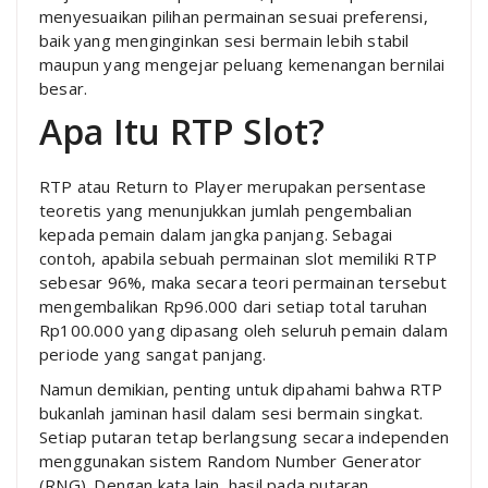
menyesuaikan pilihan permainan sesuai preferensi,
baik yang menginginkan sesi bermain lebih stabil
maupun yang mengejar peluang kemenangan bernilai
besar.
Apa Itu RTP Slot?
RTP atau Return to Player merupakan persentase
teoretis yang menunjukkan jumlah pengembalian
kepada pemain dalam jangka panjang. Sebagai
contoh, apabila sebuah permainan slot memiliki RTP
sebesar 96%, maka secara teori permainan tersebut
mengembalikan Rp96.000 dari setiap total taruhan
Rp100.000 yang dipasang oleh seluruh pemain dalam
periode yang sangat panjang.
Namun demikian, penting untuk dipahami bahwa RTP
bukanlah jaminan hasil dalam sesi bermain singkat.
Setiap putaran tetap berlangsung secara independen
menggunakan sistem Random Number Generator
(RNG). Dengan kata lain, hasil pada putaran