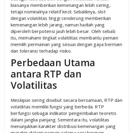
biasanya memberikan kemenangan lebih sering,
tetapi nominalnya relatif kecil. Sebaliknya, slot
dengan volatilitas tinggi cenderung memberikan
kemenangan lebih jarang, namun hadiah yang
diperoleh berpotensi jauh lebih besar. Oleh sebab
itu, memahami tingkat volatilitas membantu pemain
memilih permainan yang sesuai dengan gaya bermain
dan toleransi terhadap risiko.
Perbedaan Utama
antara RTP dan
Volatilitas
Meskipun sering disebut secara bersamaan, RTP dan
volatilitas memiliki fungsi yang berbeda. RTP
berfungsi sebagai indikator pengembalian teoretis
dalam jangka panjang. Sementara itu, volatilitas
menunjukkan karakter distribusi kemenangan yang
mungkin dialami pemain selama sesi bermain.