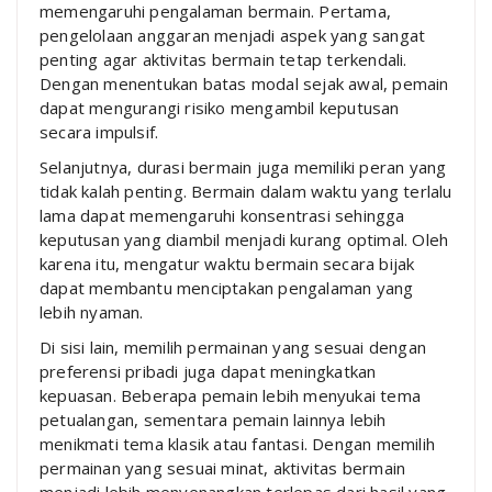
memengaruhi pengalaman bermain. Pertama,
pengelolaan anggaran menjadi aspek yang sangat
penting agar aktivitas bermain tetap terkendali.
Dengan menentukan batas modal sejak awal, pemain
dapat mengurangi risiko mengambil keputusan
secara impulsif.
Selanjutnya, durasi bermain juga memiliki peran yang
tidak kalah penting. Bermain dalam waktu yang terlalu
lama dapat memengaruhi konsentrasi sehingga
keputusan yang diambil menjadi kurang optimal. Oleh
karena itu, mengatur waktu bermain secara bijak
dapat membantu menciptakan pengalaman yang
lebih nyaman.
Di sisi lain, memilih permainan yang sesuai dengan
preferensi pribadi juga dapat meningkatkan
kepuasan. Beberapa pemain lebih menyukai tema
petualangan, sementara pemain lainnya lebih
menikmati tema klasik atau fantasi. Dengan memilih
permainan yang sesuai minat, aktivitas bermain
menjadi lebih menyenangkan terlepas dari hasil yang