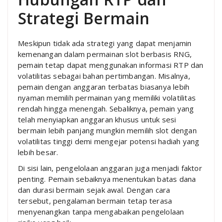
Strategi Bermain
Meskipun tidak ada strategi yang dapat menjamin
kemenangan dalam permainan slot berbasis RNG,
pemain tetap dapat menggunakan informasi RTP dan
volatilitas sebagai bahan pertimbangan. Misalnya,
pemain dengan anggaran terbatas biasanya lebih
nyaman memilih permainan yang memiliki volatilitas
rendah hingga menengah. Sebaliknya, pemain yang
telah menyiapkan anggaran khusus untuk sesi
bermain lebih panjang mungkin memilih slot dengan
volatilitas tinggi demi mengejar potensi hadiah yang
lebih besar.
Di sisi lain, pengelolaan anggaran juga menjadi faktor
penting. Pemain sebaiknya menentukan batas dana
dan durasi bermain sejak awal. Dengan cara
tersebut, pengalaman bermain tetap terasa
menyenangkan tanpa mengabaikan pengelolaan