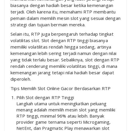
biasanya dengan hadiah besar ketika kemenangan
terjadi. Oleh karena itu, memahami RTP membantu
pemain dalam memilih mesin slot yang sesuai dengan
strategi dan tujuan bermain mereka.
Selain itu, RTP juga berpengaruh terhadap tingkat
volatilitas slot. Slot dengan RTP tinggi biasanya
memiliki volatilitas rendah hingga sedang, artinya
kemenangan lebih sering terjadi namun dengan nilai
yang tidak terlalu besar. Sebaliknya, slot dengan RTP
rendah cenderung memiliki volatilitas tinggi, di mana
kemenangan jarang tetapi nilai hadiah besar dapat
diperoleh.
Tips Memilih Slot Online Gacor Berdasarkan RTP
Pilih Slot dengan RTP Tinggi
Langkah utama untuk meningkatkan peluang
menang adalah memilih mesin slot yang memiliki
RTP tinggi, minimal 96% atau lebih. Banyak
provider game ternama seperti Microgaming,
NetEnt, dan Pragmatic Play menawarkan slot