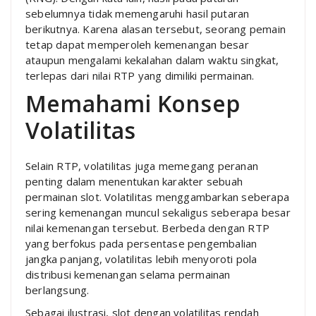
sebelumnya tidak memengaruhi hasil putaran
berikutnya. Karena alasan tersebut, seorang pemain
tetap dapat memperoleh kemenangan besar
ataupun mengalami kekalahan dalam waktu singkat,
terlepas dari nilai RTP yang dimiliki permainan.
Memahami Konsep
Volatilitas
Selain RTP, volatilitas juga memegang peranan
penting dalam menentukan karakter sebuah
permainan slot. Volatilitas menggambarkan seberapa
sering kemenangan muncul sekaligus seberapa besar
nilai kemenangan tersebut. Berbeda dengan RTP
yang berfokus pada persentase pengembalian
jangka panjang, volatilitas lebih menyoroti pola
distribusi kemenangan selama permainan
berlangsung.
Sebagai ilustrasi, slot dengan volatilitas rendah