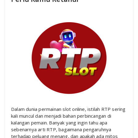
Dalam dunia permainan slot online, istilah RTP sering
kali muncul dan menjadi bahan perbincangan di
kalangan pemain. Banyak yang ingin tahu apa
sebenarnya arti RTP, bagaimana pengaruhnya
terhadap peluang menang, dan apakah ada mitos