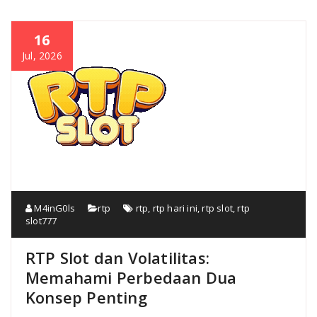
16
Jul, 2026
M4inG0ls
rtp
rtp
,
rtp hari ini
,
rtp slot
,
rtp
slot777
RTP Slot dan Volatilitas:
Memahami Perbedaan Dua
Konsep Penting