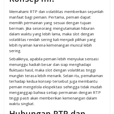
Memahami RTP dan volatilitas memberikan sejumlah
manfaat bagi pemain. Pertama, pemain dapat
memilih permainan yang sesuai dengan tujuan
bermain. Jika seseorang mengutamakan hiburan
dalam waktu yang lebih lama, maka slot dengan
volatilitas rendah sering kali menjadi pilihan yang
lebih nyaman karena kemenangan muncul lebih
sering.
Sebaliknya, apabila pemain lebih menyukai sensasi
menunggu hadiah besar dan siap menghadapi
fluktuasi hasil, maka slot dengan volatilitas tinggi
mungkin terasa lebih menarik. Selain itu, pemahaman
terhadap kedua konsep tersebut juga membantu
pemain mengelola ekspektasi sehingga tidak mudah
menganggap bahwa setiap permainan dengan RTP
tinggi pasti akan memberikan kemenangan dalam
waktu singkat.
Hubungan RTP dan