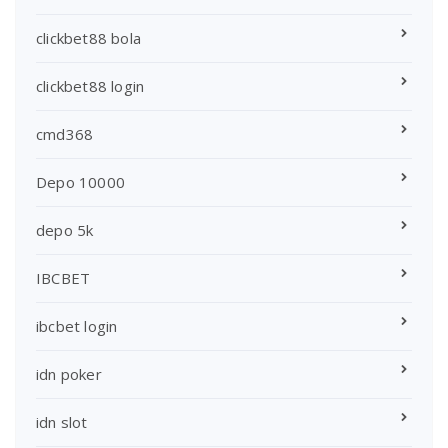
clickbet88 bola
clickbet88 login
cmd368
Depo 10000
depo 5k
IBCBET
ibcbet login
idn poker
idn slot