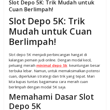
Slot Depo 5K: Trik Mudah untuk
Cuan Berlimpah!
Slot Depo 5K: Trik
Mudah untuk Cuan
Berlimpah!
Slot depo 5K menjadi perbincangan hangat di
kalangan pemain judi online. Dengan modal kecil,
peluang meraih
minimal depo 5k
keuntungan besar
terbuka lebar. Namun, untuk memaksimalkan potensi
cuan, diperlukan strategi dan trik yang tepat. Mari
kita kupas tuntas bagaimana cara meraih cuan
berlimpah dengan modal 5K saja.
Memahami Dasar Slot
Depo 5K