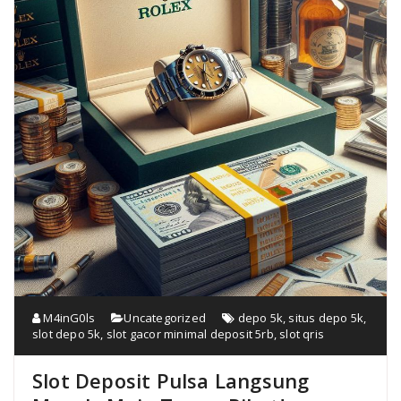
M4inG0ls
Uncategorized
depo 5k
,
situs depo 5k
,
slot depo 5k
,
slot gacor minimal deposit 5rb
,
slot qris
Slot Deposit Pulsa Langsung