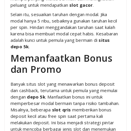
peluang untuk mendapatkan
slot gacor
.
Selain itu, sesuaikan taruhan dengan modal. Jika
modal hanya 5 ribu, sebaiknya gunakan taruhan kecil
per spin. Hindari menggandakan taruhan saat kalah
karena bisa membuat modal cepat habis. Kesabaran
adalah kunci untuk pemula yang bermain di
situs
depo 5k
.
Memanfaatkan Bonus
dan Promo
Banyak situs slot yang menawarkan bonus deposit
dan cashback, terutama untuk pemula yang memulai
dengan
depo 5k
. Manfaatkan bonus ini untuk
memperbesar modal bermain tanpa risiko tambahan.
Misalnya, beberapa
slot qris
memberikan bonus
deposit kecil atau free spin saat pertama kali
melakukan deposit. Ini bisa menjadi strategi pintar
untuk mencoba berbagai jenis slot dan menemukan