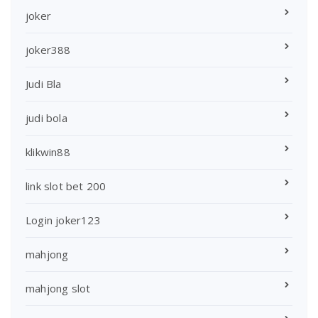
joker
joker388
Judi Bla
judi bola
klikwin88
link slot bet 200
Login joker123
mahjong
mahjong slot