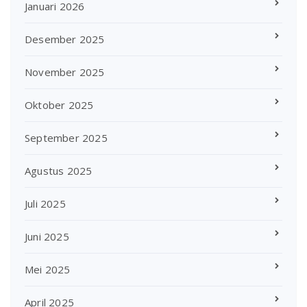
Januari 2026
Desember 2025
November 2025
Oktober 2025
September 2025
Agustus 2025
Juli 2025
Juni 2025
Mei 2025
April 2025