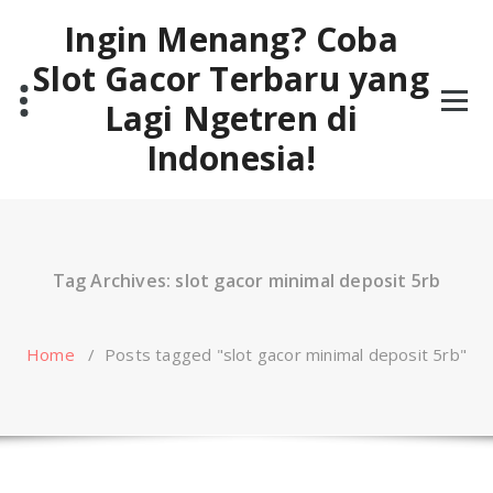
Skip
Ingin Menang? Coba
to
content
Slot Gacor Terbaru yang
Lagi Ngetren di
Indonesia!
Tag Archives: slot gacor minimal deposit 5rb
Home
/
Posts tagged "slot gacor minimal deposit 5rb"