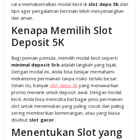
cara memaksimalkan modal kecil di
slot depo 5k
dan
tips agar pengalaman bermain lebih menyenangkan
dan aman.
Kenapa Memilih Slot
Deposit 5K
Bagi pemain pemula, memilih modal kecil seperti
minimal deposit 5rb
adalah langkah yang bijak.
Dengan modal ini, Anda bisa belajar memahami
mekanisme permainan tanpa risiko terlalu besar.
Selain itu, banyak
slot depo 5k
yang menawarkan
promo menarik untuk deposit awal. Dengan modal
kecil, Anda bisa mencoba berbagai jenis permainan
slot untuk menemukan yang paling cocok dan paling
sering memberikan kemenangan, atau yang biasa
disebut
slot gacor
.
Menentukan Slot yang