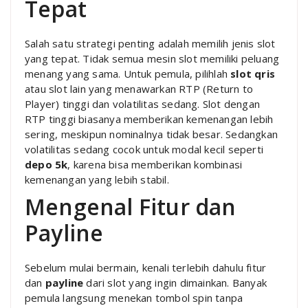
Tepat
Salah satu strategi penting adalah memilih jenis slot
yang tepat. Tidak semua mesin slot memiliki peluang
menang yang sama. Untuk pemula, pilihlah
slot qris
atau slot lain yang menawarkan RTP (Return to
Player) tinggi dan volatilitas sedang. Slot dengan
RTP tinggi biasanya memberikan kemenangan lebih
sering, meskipun nominalnya tidak besar. Sedangkan
volatilitas sedang cocok untuk modal kecil seperti
depo 5k
, karena bisa memberikan kombinasi
kemenangan yang lebih stabil.
Mengenal Fitur dan
Payline
Sebelum mulai bermain, kenali terlebih dahulu fitur
dan
payline
dari slot yang ingin dimainkan. Banyak
pemula langsung menekan tombol spin tanpa