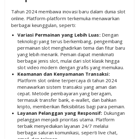
Tahun 2024 membawa inovasi baru dalam dunia slot
online. Platform-platform terkemuka menawarkan
berbagai keunggulan, seperti:
Variasi Permainan yang Lebih Luas:
Dengan
teknologi yang terus berkembang, pengembang
permainan slot menghadirkan tema dan fitur baru
yang lebih menarik. Pemain dapat menikmati
berbagai jenis slot, mulai dari slot klasik hingga
slot video modern dengan grafis yang memukau.
Keamanan dan Kenyamanan Transaksi:
Platform slot online terpercaya di tahun 2024
menawarkan sistem transaksi yang aman dan
cepat. Metode pembayaran yang beragam,
termasuk transfer bank, e-wallet, dan bahkan
kripto, memberikan fleksibilitas bagi para pemain.
Layanan Pelanggan yang Responsif:
Dukungan
pelanggan menjadi prioritas utama. Platform
terbaik menyediakan layanan 24/7 melalui
berbagai saluran komunikasi, seperti live chat,