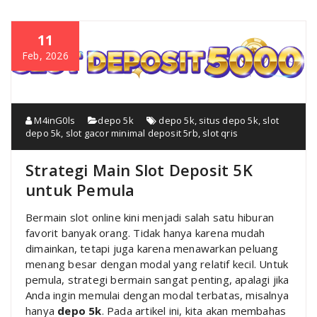
11
Feb, 2026
M4inG0ls
depo 5k
depo 5k
,
situs depo 5k
,
slot
depo 5k
,
slot gacor minimal deposit 5rb
,
slot qris
Strategi Main Slot Deposit 5K
untuk Pemula
Bermain slot online kini menjadi salah satu hiburan
favorit banyak orang. Tidak hanya karena mudah
dimainkan, tetapi juga karena menawarkan peluang
menang besar dengan modal yang relatif kecil. Untuk
pemula, strategi bermain sangat penting, apalagi jika
Anda ingin memulai dengan modal terbatas, misalnya
hanya
depo 5k
. Pada artikel ini, kita akan membahas