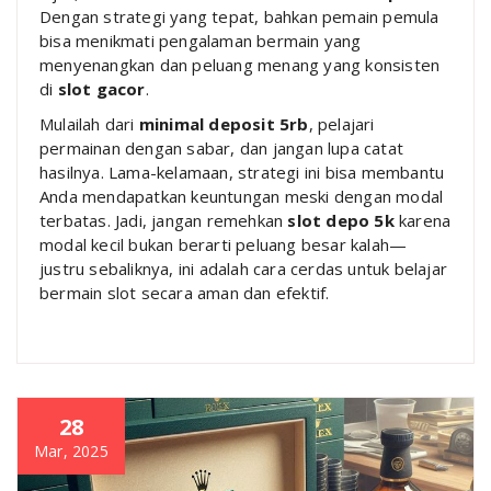
Dengan strategi yang tepat, bahkan pemain pemula
bisa menikmati pengalaman bermain yang
menyenangkan dan peluang menang yang konsisten
di
slot gacor
.
Mulailah dari
minimal deposit 5rb
, pelajari
permainan dengan sabar, dan jangan lupa catat
hasilnya. Lama-kelamaan, strategi ini bisa membantu
Anda mendapatkan keuntungan meski dengan modal
terbatas. Jadi, jangan remehkan
slot depo 5k
karena
modal kecil bukan berarti peluang besar kalah—
justru sebaliknya, ini adalah cara cerdas untuk belajar
bermain slot secara aman dan efektif.
28
Mar, 2025