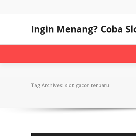
Skip
to
content
Ingin Menang? Coba Slo
Tag Archives: slot gacor terbaru