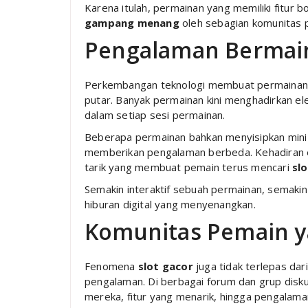
Karena itulah, permainan yang memiliki fitur
gampang menang
oleh sebagian komunitas 
Pengalaman Bermain 
Perkembangan teknologi membuat permaina
putar. Banyak permainan kini menghadirkan el
dalam setiap sesi permainan.
Beberapa permainan bahkan menyisipkan mini 
memberikan pengalaman berbeda. Kehadiran 
tarik yang membuat pemain terus mencari
sl
Semakin interaktif sebuah permainan, semakin
hiburan digital yang menyenangkan.
Komunitas Pemain y
Fenomena
slot gacor
juga tidak terlepas dar
pengalaman. Di berbagai forum dan grup disk
mereka, fitur yang menarik, hingga pengalam