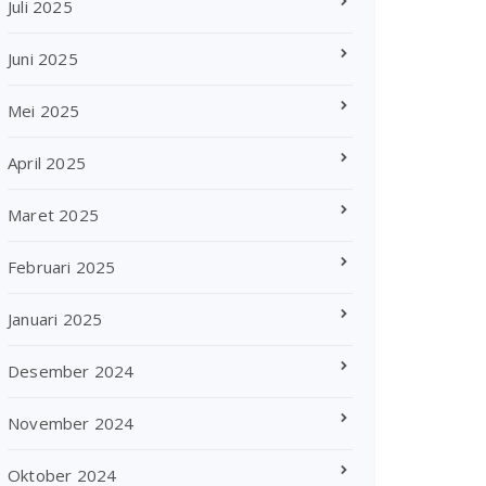
Juli 2025
Juni 2025
Mei 2025
April 2025
Maret 2025
Februari 2025
Januari 2025
Desember 2024
November 2024
Oktober 2024