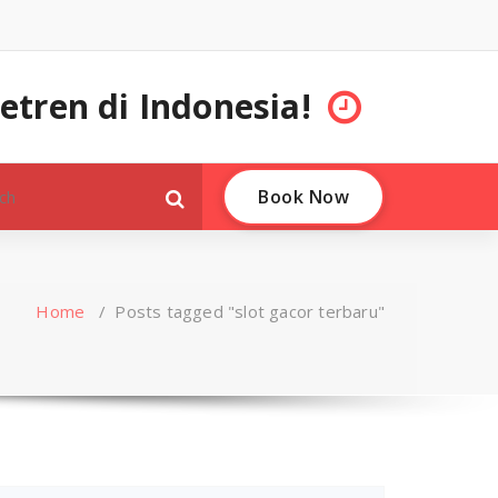
tren di Indonesia!
Book Now
Home
/
Posts tagged "slot gacor terbaru"