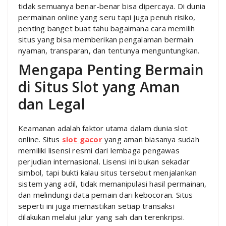
tidak semuanya benar-benar bisa dipercaya. Di dunia
permainan online yang seru tapi juga penuh risiko,
penting banget buat tahu bagaimana cara memilih
situs yang bisa memberikan pengalaman bermain
nyaman, transparan, dan tentunya menguntungkan.
Mengapa Penting Bermain
di Situs Slot yang Aman
dan Legal
Keamanan adalah faktor utama dalam dunia slot
online. Situs
slot gacor
yang aman biasanya sudah
memiliki lisensi resmi dari lembaga pengawas
perjudian internasional. Lisensi ini bukan sekadar
simbol, tapi bukti kalau situs tersebut menjalankan
sistem yang adil, tidak memanipulasi hasil permainan,
dan melindungi data pemain dari kebocoran. Situs
seperti ini juga memastikan setiap transaksi
dilakukan melalui jalur yang sah dan terenkripsi.