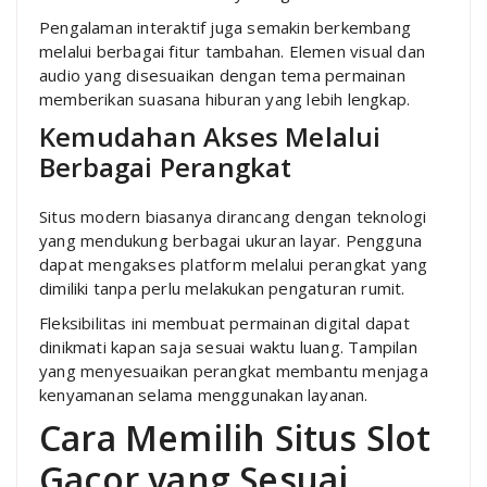
Pengalaman interaktif juga semakin berkembang
melalui berbagai fitur tambahan. Elemen visual dan
audio yang disesuaikan dengan tema permainan
memberikan suasana hiburan yang lebih lengkap.
Kemudahan Akses Melalui
Berbagai Perangkat
Situs modern biasanya dirancang dengan teknologi
yang mendukung berbagai ukuran layar. Pengguna
dapat mengakses platform melalui perangkat yang
dimiliki tanpa perlu melakukan pengaturan rumit.
Fleksibilitas ini membuat permainan digital dapat
dinikmati kapan saja sesuai waktu luang. Tampilan
yang menyesuaikan perangkat membantu menjaga
kenyamanan selama menggunakan layanan.
Cara Memilih Situs Slot
Gacor yang Sesuai