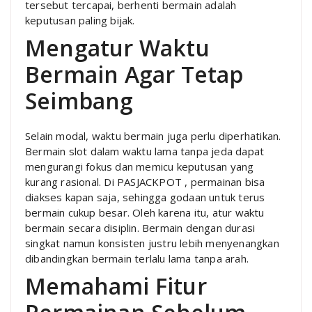
tersebut tercapai, berhenti bermain adalah
keputusan paling bijak.
Mengatur Waktu
Bermain Agar Tetap
Seimbang
Selain modal, waktu bermain juga perlu diperhatikan.
Bermain slot dalam waktu lama tanpa jeda dapat
mengurangi fokus dan memicu keputusan yang
kurang rasional. Di PASJACKPOT , permainan bisa
diakses kapan saja, sehingga godaan untuk terus
bermain cukup besar. Oleh karena itu, atur waktu
bermain secara disiplin. Bermain dengan durasi
singkat namun konsisten justru lebih menyenangkan
dibandingkan bermain terlalu lama tanpa arah.
Memahami Fitur