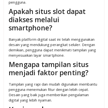
pengguna.
Apakah situs slot dapat
diakses melalui
smartphone?
Banyak platform digital saat ini telah menggunakan
desain yang mendukung perangkat seluler. Dengan
demikian, pengguna dapat menikmati tampilan yang
menyesuaikan layar smartphone.
Mengapa tampilan situs
menjadi faktor penting?
Tampilan yang rapi dan mudah digunakan membantu
pengguna menemukan fitur dengan lebih cepat.
Desain yang baik juga memberikan pengalaman
digital yang lebih nyaman.