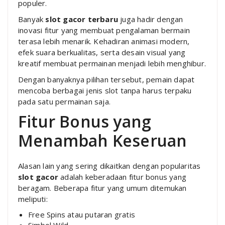
populer.
Banyak
slot gacor terbaru
juga hadir dengan
inovasi fitur yang membuat pengalaman bermain
terasa lebih menarik. Kehadiran animasi modern,
efek suara berkualitas, serta desain visual yang
kreatif membuat permainan menjadi lebih menghibur.
Dengan banyaknya pilihan tersebut, pemain dapat
mencoba berbagai jenis slot tanpa harus terpaku
pada satu permainan saja.
Fitur Bonus yang
Menambah Keseruan
Alasan lain yang sering dikaitkan dengan popularitas
slot gacor
adalah keberadaan fitur bonus yang
beragam. Beberapa fitur yang umum ditemukan
meliputi:
Free Spins atau putaran gratis
Simbol Wild