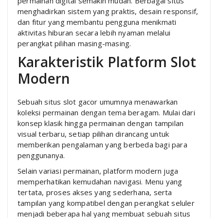
permainan digital semakin mudah. Berbagai situs
menghadirkan sistem yang praktis, desain responsif,
dan fitur yang membantu pengguna menikmati
aktivitas hiburan secara lebih nyaman melalui
perangkat pilihan masing-masing.
Karakteristik Platform Slot
Modern
Sebuah situs slot gacor umumnya menawarkan
koleksi permainan dengan tema beragam. Mulai dari
konsep klasik hingga permainan dengan tampilan
visual terbaru, setiap pilihan dirancang untuk
memberikan pengalaman yang berbeda bagi para
penggunanya.
Selain variasi permainan, platform modern juga
memperhatikan kemudahan navigasi. Menu yang
tertata, proses akses yang sederhana, serta
tampilan yang kompatibel dengan perangkat seluler
menjadi beberapa hal yang membuat sebuah situs