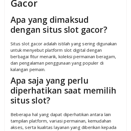
Gacor
Apa yang dimaksud
dengan situs slot gacor?
Situs slot gacor adalah istilah yang sering digunakan
untuk menyebut platform slot digital dengan
berbagai fitur menarik, koleksi permainan beragam,
dan pengalaman penggunaan yang populer di
kalangan pemain.
Apa saja yang perlu
diperhatikan saat memilih
situs slot?
Beberapa hal yang dapat diperhatikan antara lain
tampilan platform, variasi permainan, kemudahan
akses, serta kualitas layanan yang diberikan kepada