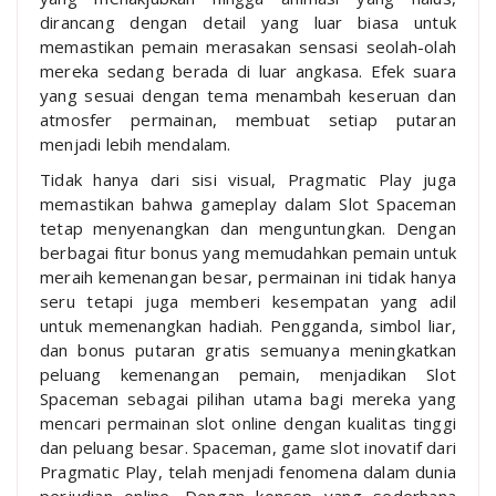
dirancang dengan detail yang luar biasa untuk
memastikan pemain merasakan sensasi seolah-olah
mereka sedang berada di luar angkasa. Efek suara
yang sesuai dengan tema menambah keseruan dan
atmosfer permainan, membuat setiap putaran
menjadi lebih mendalam.
Tidak hanya dari sisi visual, Pragmatic Play juga
memastikan bahwa gameplay dalam Slot Spaceman
tetap menyenangkan dan menguntungkan. Dengan
berbagai fitur bonus yang memudahkan pemain untuk
meraih kemenangan besar, permainan ini tidak hanya
seru tetapi juga memberi kesempatan yang adil
untuk memenangkan hadiah. Pengganda, simbol liar,
dan bonus putaran gratis semuanya meningkatkan
peluang kemenangan pemain, menjadikan Slot
Spaceman sebagai pilihan utama bagi mereka yang
mencari permainan slot online dengan kualitas tinggi
dan peluang besar. Spaceman, game slot inovatif dari
Pragmatic Play, telah menjadi fenomena dalam dunia