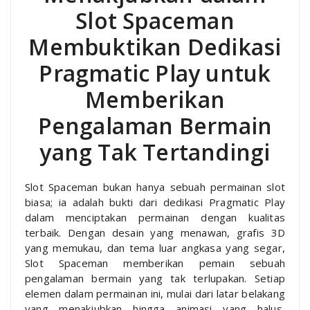
Slot Spaceman
Membuktikan Dedikasi
Pragmatic Play untuk
Memberikan
Pengalaman Bermain
yang Tak Tertandingi
Slot Spaceman bukan hanya sebuah permainan slot
biasa; ia adalah bukti dari dedikasi Pragmatic Play
dalam menciptakan permainan dengan kualitas
terbaik. Dengan desain yang menawan, grafis 3D
yang memukau, dan tema luar angkasa yang segar,
Slot Spaceman memberikan pemain sebuah
pengalaman bermain yang tak terlupakan. Setiap
elemen dalam permainan ini, mulai dari latar belakang
yang menakjubkan hingga animasi yang halus,