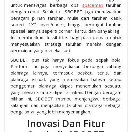
untuk menavigasi berbagai opsi
spaceman
taruhan
dengan cepat. Selain itu, SBOBET juga menawarkan
beragam pilihan taruhan, mulai dari taruhan klasik
seperti 1X2, over/under, hingga berbagai taruhan
spesial lainnya seperti corner, kartu, dan banyak lagi.
Ini memberikan fleksibilitas bagi para pemain untuk
menyesuaikan strategi taruhan mereka dengan
permainan yang mereka ikuti.
SBOBET pun tak hanya fokus pada sepak bola.
Platform ini juga menyediakan berbagai cabang
olahraga lainnya, termasuk basket, tenis, dan
olahraga virtual, yang memastikan bahwa setiap
penggemar olahraga dapat menemukan sesuatu
yang menarik untuk dipertaruhkan. Dengan beragam
pilihan ini, SBOBET mampu menjangkau berbagai
kalangan dan menjadikan taruhan olahraga sebagai
pengalaman yang lebih menyenangkan.
Inovasi Dan Fitur