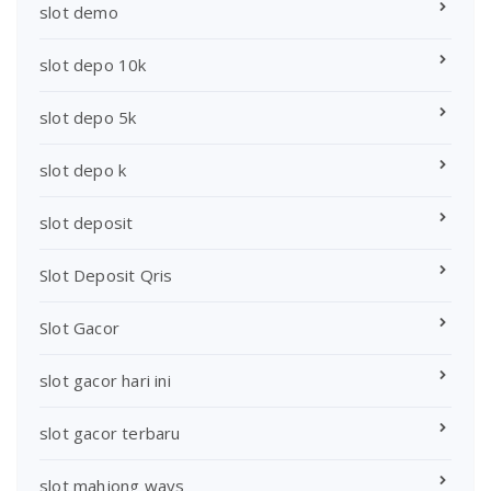
slot demo
slot depo 10k
slot depo 5k
slot depo k
slot deposit
Slot Deposit Qris
Slot Gacor
slot gacor hari ini
slot gacor terbaru
slot mahjong ways