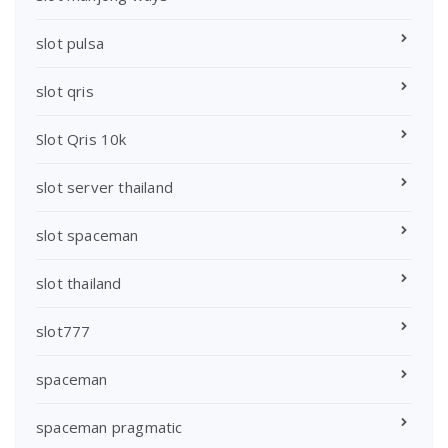
slot pulsa
slot qris
Slot Qris 10k
slot server thailand
slot spaceman
slot thailand
slot777
spaceman
spaceman pragmatic