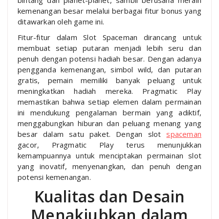
bintang dan planet-planet, sambil berusaha meraih
kemenangan besar melalui berbagai fitur bonus yang
ditawarkan oleh game ini.
Fitur-fitur dalam Slot Spaceman dirancang untuk
membuat setiap putaran menjadi lebih seru dan
penuh dengan potensi hadiah besar. Dengan adanya
pengganda kemenangan, simbol wild, dan putaran
gratis, pemain memiliki banyak peluang untuk
meningkatkan hadiah mereka. Pragmatic Play
memastikan bahwa setiap elemen dalam permainan
ini mendukung pengalaman bermain yang adiktif,
menggabungkan hiburan dan peluang menang yang
besar dalam satu paket. Dengan slot
spaceman
gacor, Pragmatic Play terus menunjukkan
kemampuannya untuk menciptakan permainan slot
yang inovatif, menyenangkan, dan penuh dengan
potensi kemenangan.
Kualitas dan Desain
Menakjubkan dalam