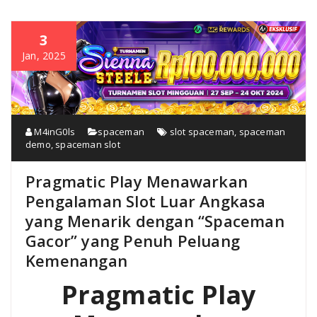
3
Jan, 2025
M4inG0ls
spaceman
slot spaceman
,
spaceman
demo
,
spaceman slot
Pragmatic Play Menawarkan
Pengalaman Slot Luar Angkasa
yang Menarik dengan “Spaceman
Gacor” yang Penuh Peluang
Kemenangan
Pragmatic Play