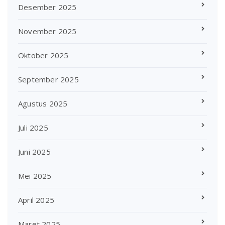
Desember 2025
November 2025
Oktober 2025
September 2025
Agustus 2025
Juli 2025
Juni 2025
Mei 2025
April 2025
Maret 2025