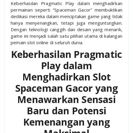
Keberhasilan Pragmatic Play dalam menghadirkan
permainan seperti “Spaceman Gacor” membuktikan
dedikasi mereka dalam menciptakan game yang tidak
hanya menyenangkan, tetapi juga menguntungkan.
Dengan teknologi canggih dan desain yang menarik,
game ini menjadi salah satu pilihan utama di kalangan
pemain slot online di seluruh dunia.
Keberhasilan Pragmatic
Play dalam
Menghadirkan Slot
Spaceman Gacor yang
Menawarkan Sensasi
Baru dan Potensi
Kemenangan yang