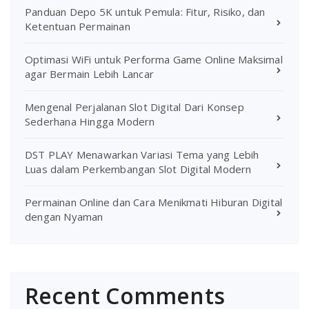
Panduan Depo 5K untuk Pemula: Fitur, Risiko, dan
Ketentuan Permainan
Optimasi WiFi untuk Performa Game Online Maksimal
agar Bermain Lebih Lancar
Mengenal Perjalanan Slot Digital Dari Konsep
Sederhana Hingga Modern
DST PLAY Menawarkan Variasi Tema yang Lebih
Luas dalam Perkembangan Slot Digital Modern
Permainan Online dan Cara Menikmati Hiburan Digital
dengan Nyaman
Recent Comments