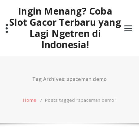
Skip
Ingin Menang? Coba
to
content
Slot Gacor Terbaru yang
Lagi Ngetren di
Indonesia!
Tag Archives: spaceman demo
Home
/
Posts tagged "spaceman demo"