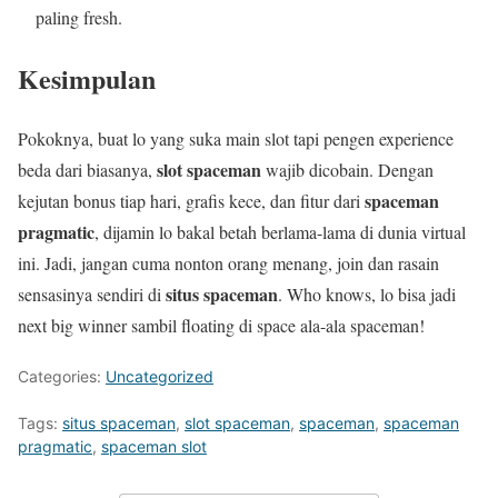
paling fresh.
Kesimpulan
Pokoknya, buat lo yang suka main slot tapi pengen experience
slot spaceman
beda dari biasanya,
wajib dicobain. Dengan
spaceman
kejutan bonus tiap hari, grafis kece, dan fitur dari
pragmatic
, dijamin lo bakal betah berlama-lama di dunia virtual
ini. Jadi, jangan cuma nonton orang menang, join dan rasain
situs spaceman
sensasinya sendiri di
. Who knows, lo bisa jadi
next big winner sambil floating di space ala-ala spaceman!
Categories:
Uncategorized
Tags:
situs spaceman
,
slot spaceman
,
spaceman
,
spaceman
pragmatic
,
spaceman slot