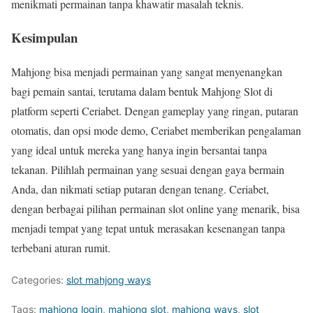
menikmati permainan tanpa khawatir masalah teknis.
Kesimpulan
Mahjong bisa menjadi permainan yang sangat menyenangkan
bagi pemain santai, terutama dalam bentuk Mahjong Slot di
platform seperti Ceriabet. Dengan gameplay yang ringan, putaran
otomatis, dan opsi mode demo, Ceriabet memberikan pengalaman
yang ideal untuk mereka yang hanya ingin bersantai tanpa
tekanan. Pilihlah permainan yang sesuai dengan gaya bermain
Anda, dan nikmati setiap putaran dengan tenang. Ceriabet,
dengan berbagai pilihan permainan slot online yang menarik, bisa
menjadi tempat yang tepat untuk merasakan kesenangan tanpa
terbebani aturan rumit.
Categories:
slot mahjong ways
Tags:
mahjong login
,
mahjong slot
,
mahjong ways
,
slot