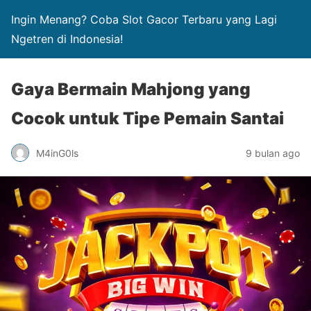
Ingin Menang? Coba Slot Gacor Terbaru yang Lagi
Ngetren di Indonesia!
Gaya Bermain Mahjong yang
Cocok untuk Tipe Pemain Santai
M4inG0ls
9 bulan ago