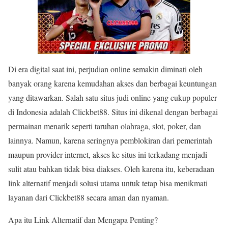
Di era digital saat ini, perjudian online semakin diminati oleh
banyak orang karena kemudahan akses dan berbagai keuntungan
yang ditawarkan. Salah satu situs judi online yang cukup populer
di Indonesia adalah Clickbet88. Situs ini dikenal dengan berbagai
permainan menarik seperti taruhan olahraga, slot, poker, dan
lainnya. Namun, karena seringnya pemblokiran dari pemerintah
maupun provider internet, akses ke situs ini terkadang menjadi
sulit atau bahkan tidak bisa diakses. Oleh karena itu, keberadaan
link alternatif menjadi solusi utama untuk tetap bisa menikmati
layanan dari Clickbet88 secara aman dan nyaman.
Apa itu Link Alternatif dan Mengapa Penting?