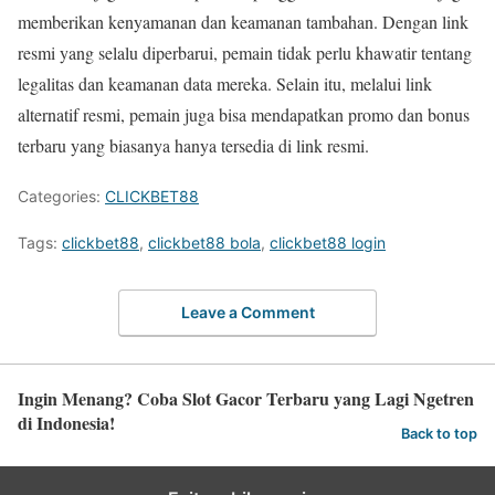
memberikan kenyamanan dan keamanan tambahan. Dengan link
resmi yang selalu diperbarui, pemain tidak perlu khawatir tentang
legalitas dan keamanan data mereka. Selain itu, melalui link
alternatif resmi, pemain juga bisa mendapatkan promo dan bonus
terbaru yang biasanya hanya tersedia di link resmi.
Categories:
CLICKBET88
Tags:
clickbet88
,
clickbet88 bola
,
clickbet88 login
Leave a Comment
Ingin Menang? Coba Slot Gacor Terbaru yang Lagi Ngetren
di Indonesia!
Back to top