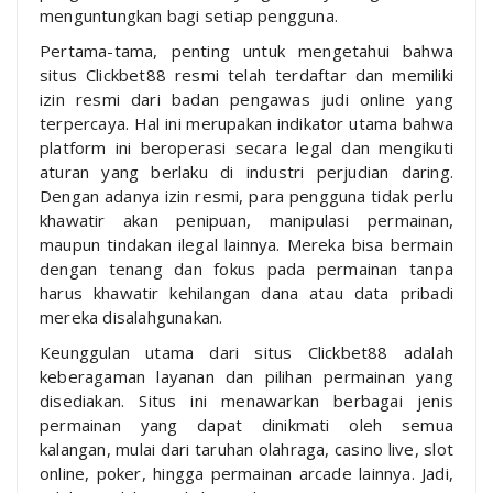
menguntungkan bagi setiap pengguna.
Pertama-tama, penting untuk mengetahui bahwa
situs Clickbet88 resmi telah terdaftar dan memiliki
izin resmi dari badan pengawas judi online yang
terpercaya. Hal ini merupakan indikator utama bahwa
platform ini beroperasi secara legal dan mengikuti
aturan yang berlaku di industri perjudian daring.
Dengan adanya izin resmi, para pengguna tidak perlu
khawatir akan penipuan, manipulasi permainan,
maupun tindakan ilegal lainnya. Mereka bisa bermain
dengan tenang dan fokus pada permainan tanpa
harus khawatir kehilangan dana atau data pribadi
mereka disalahgunakan.
Keunggulan utama dari situs Clickbet88 adalah
keberagaman layanan dan pilihan permainan yang
disediakan. Situs ini menawarkan berbagai jenis
permainan yang dapat dinikmati oleh semua
kalangan, mulai dari taruhan olahraga, casino live, slot
online, poker, hingga permainan arcade lainnya. Jadi,