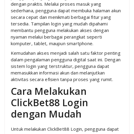
dengan praktis. Melalui proses masuk yang
sederhana, pengguna dapat membuka halaman akun
secara cepat dan menikmati berbagai fitur yang
tersedia. Tampilan login yang mudah dipahami
membantu pengguna melakukan akses dengan
nyaman melalui berbagai perangkat seperti
komputer, tablet, maupun smartphone.
Kemudahan akses menjadi salah satu faktor penting
dalam pengalaman pengguna digital saat ini. Dengan
sistem login yang terstruktur, pengguna dapat
memasukkan informasi akun dan melanjutkan
aktivitas secara efisien tanpa proses yang rumit.
Cara Melakukan
ClickBet88 Login
dengan Mudah
Untuk melakukan ClickBet88 Login, pengguna dapat