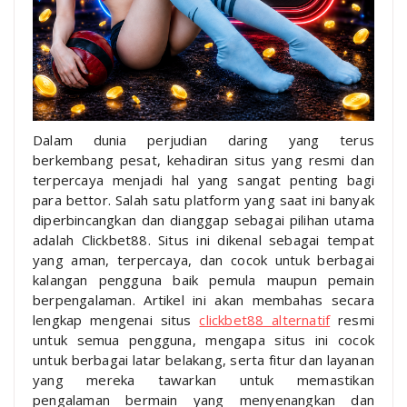
Dalam dunia perjudian daring yang terus
berkembang pesat, kehadiran situs yang resmi dan
terpercaya menjadi hal yang sangat penting bagi
para bettor. Salah satu platform yang saat ini banyak
diperbincangkan dan dianggap sebagai pilihan utama
adalah Clickbet88. Situs ini dikenal sebagai tempat
yang aman, terpercaya, dan cocok untuk berbagai
kalangan pengguna baik pemula maupun pemain
berpengalaman. Artikel ini akan membahas secara
lengkap mengenai situs
clickbet88 alternatif
resmi
untuk semua pengguna, mengapa situs ini cocok
untuk berbagai latar belakang, serta fitur dan layanan
yang mereka tawarkan untuk memastikan
pengalaman bermain yang menyenangkan dan