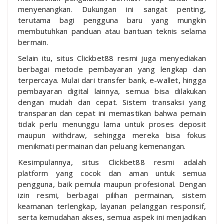
menyenangkan. Dukungan ini sangat penting,
terutama bagi pengguna baru yang mungkin
membutuhkan panduan atau bantuan teknis selama
bermain.
Selain itu, situs Clickbet88 resmi juga menyediakan
berbagai metode pembayaran yang lengkap dan
terpercaya. Mulai dari transfer bank, e-wallet, hingga
pembayaran digital lainnya, semua bisa dilakukan
dengan mudah dan cepat. Sistem transaksi yang
transparan dan cepat ini memastikan bahwa pemain
tidak perlu menunggu lama untuk proses deposit
maupun withdraw, sehingga mereka bisa fokus
menikmati permainan dan peluang kemenangan.
Kesimpulannya, situs Clickbet88 resmi adalah
platform yang cocok dan aman untuk semua
pengguna, baik pemula maupun profesional. Dengan
izin resmi, berbagai pilihan permainan, sistem
keamanan terlengkap, layanan pelanggan responsif,
serta kemudahan akses, semua aspek ini menjadikan