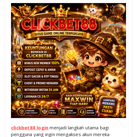
clickbet88 login
menjadi langkah utama bagi
pengguna yang ingin mengakses akun mereka