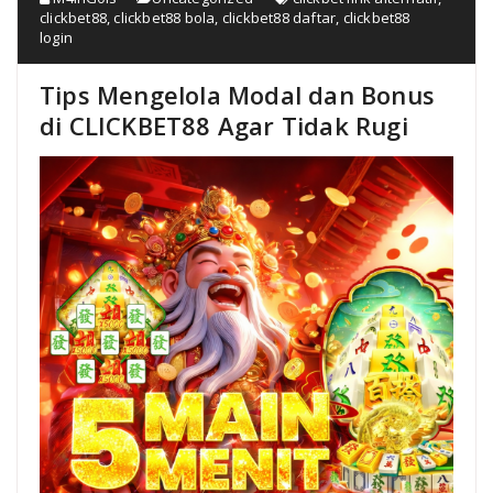
clickbet88
,
clickbet88 bola
,
clickbet88 daftar
,
clickbet88
login
Tips Mengelola Modal dan Bonus
di CLICKBET88 Agar Tidak Rugi