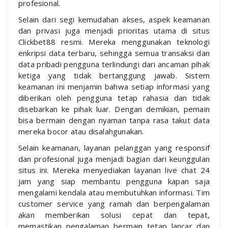
profesional.
Selain dari segi kemudahan akses, aspek keamanan
dan privasi juga menjadi prioritas utama di situs
Clickbet88 resmi. Mereka menggunakan teknologi
enkripsi data terbaru, sehingga semua transaksi dan
data pribadi pengguna terlindungi dari ancaman pihak
ketiga yang tidak bertanggung jawab. Sistem
keamanan ini menjamin bahwa setiap informasi yang
diberikan oleh pengguna tetap rahasia dan tidak
disebarkan ke pihak luar. Dengan demikian, pemain
bisa bermain dengan nyaman tanpa rasa takut data
mereka bocor atau disalahgunakan.
Selain keamanan, layanan pelanggan yang responsif
dan profesional juga menjadi bagian dari keunggulan
situs ini. Mereka menyediakan layanan live chat 24
jam yang siap membantu pengguna kapan saja
mengalami kendala atau membutuhkan informasi. Tim
customer service yang ramah dan berpengalaman
akan memberikan solusi cepat dan tepat,
memastikan pengalaman bermain tetap lancar dan