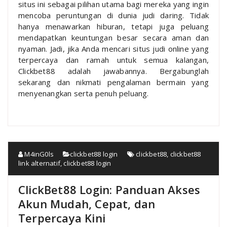
situs ini sebagai pilihan utama bagi mereka yang ingin
mencoba peruntungan di dunia judi daring. Tidak
hanya menawarkan hiburan, tetapi juga peluang
mendapatkan keuntungan besar secara aman dan
nyaman. Jadi, jika Anda mencari situs judi online yang
terpercaya dan ramah untuk semua kalangan,
Clickbet88 adalah jawabannya. Bergabunglah
sekarang dan nikmati pengalaman bermain yang
menyenangkan serta penuh peluang.
M4inG0ls
clickbet88 login
clickbet88
,
clickbet88
link alternatif
,
clickbet88 login
ClickBet88 Login: Panduan Akses
Akun Mudah, Cepat, dan
Terpercaya Kini