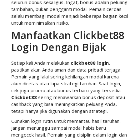
seluruh bonus sekaligus. Ingat, bonus adalah peluang
tambahan, bukan pengganti modal. Pemain cerdas
selalu membagi modal menjadi beberapa bagian kecil
untuk meminimalkan risiko.
Manfaatkan Clickbet88
Login Dengan Bijak
Setiap kali Anda melakukan
clickbet88 login
,
pastikan akun Anda aman dan data pribadi terjaga.
Pemain yang lalai sering kehilangan modal karena
akun diretas atau lupa strategi taruhan. Saat login,
cek juga promo atau bonus terbaru yang tersedia.
Clickbet88
sering menawarkan bonus deposit atau
cashback yang bisa meningkatkan peluang Anda,
tetapi hanya jika digunakan dengan strategi.
Gunakan login rutin untuk memantau hasil taruhan.
Jangan menunggu sampai modal habis baru
mengecek hasil. Pemain yang disiplin dalam login dan