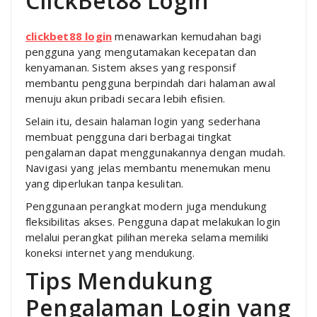
ClickBet88 Login
clickbet88 login
menawarkan kemudahan bagi
pengguna yang mengutamakan kecepatan dan
kenyamanan. Sistem akses yang responsif
membantu pengguna berpindah dari halaman awal
menuju akun pribadi secara lebih efisien.
Selain itu, desain halaman login yang sederhana
membuat pengguna dari berbagai tingkat
pengalaman dapat menggunakannya dengan mudah.
Navigasi yang jelas membantu menemukan menu
yang diperlukan tanpa kesulitan.
Penggunaan perangkat modern juga mendukung
fleksibilitas akses. Pengguna dapat melakukan login
melalui perangkat pilihan mereka selama memiliki
koneksi internet yang mendukung.
Tips Mendukung
Pengalaman Login yang