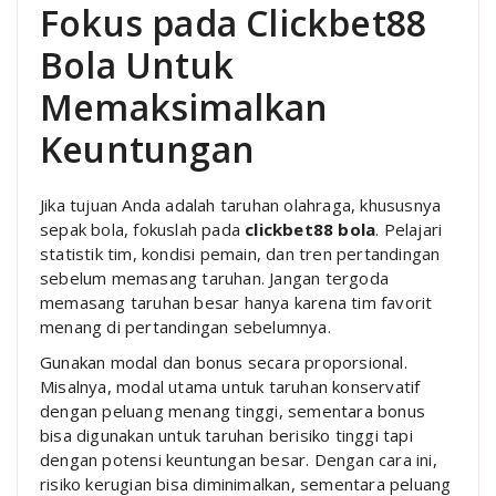
Fokus pada Clickbet88
Bola Untuk
Memaksimalkan
Keuntungan
Jika tujuan Anda adalah taruhan olahraga, khususnya
sepak bola, fokuslah pada
clickbet88 bola
. Pelajari
statistik tim, kondisi pemain, dan tren pertandingan
sebelum memasang taruhan. Jangan tergoda
memasang taruhan besar hanya karena tim favorit
menang di pertandingan sebelumnya.
Gunakan modal dan bonus secara proporsional.
Misalnya, modal utama untuk taruhan konservatif
dengan peluang menang tinggi, sementara bonus
bisa digunakan untuk taruhan berisiko tinggi tapi
dengan potensi keuntungan besar. Dengan cara ini,
risiko kerugian bisa diminimalkan, sementara peluang