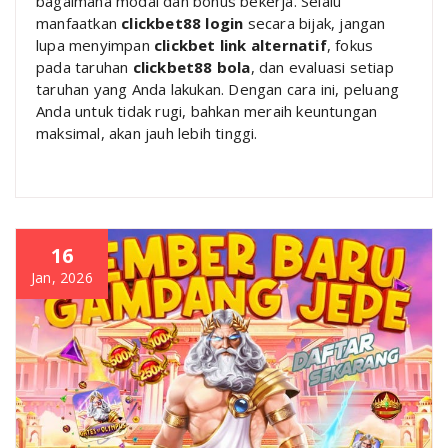
bagaimana modal dan bonus bekerja. Selalu
manfaatkan
clickbet88 login
secara bijak, jangan
lupa menyimpan
clickbet link alternatif
, fokus
pada taruhan
clickbet88 bola
, dan evaluasi setiap
taruhan yang Anda lakukan. Dengan cara ini, peluang
Anda untuk tidak rugi, bahkan meraih keuntungan
maksimal, akan jauh lebih tinggi.
16
Jan, 2026