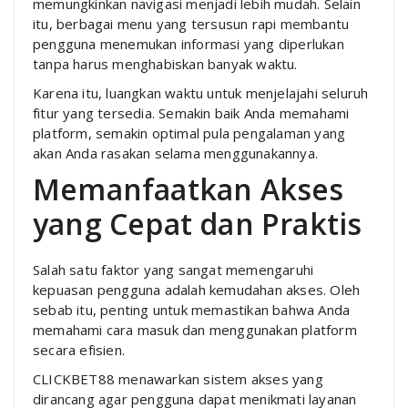
memungkinkan navigasi menjadi lebih mudah. Selain
itu, berbagai menu yang tersusun rapi membantu
pengguna menemukan informasi yang diperlukan
tanpa harus menghabiskan banyak waktu.
Karena itu, luangkan waktu untuk menjelajahi seluruh
fitur yang tersedia. Semakin baik Anda memahami
platform, semakin optimal pula pengalaman yang
akan Anda rasakan selama menggunakannya.
Memanfaatkan Akses
yang Cepat dan Praktis
Salah satu faktor yang sangat memengaruhi
kepuasan pengguna adalah kemudahan akses. Oleh
sebab itu, penting untuk memastikan bahwa Anda
memahami cara masuk dan menggunakan platform
secara efisien.
CLICKBET88 menawarkan sistem akses yang
dirancang agar pengguna dapat menikmati layanan