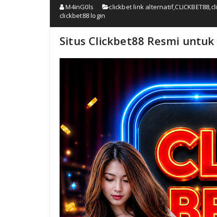
M4inG0ls
clickbet link alternatif
,
CLICKBET88
,
cl
clickbet88 login
Situs Clickbet88 Resmi untu