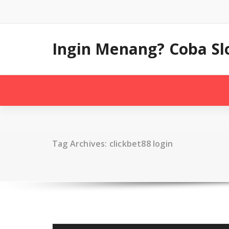
Skip
to
content
Ingin Menang? Coba Slo
Tag Archives: clickbet88 login