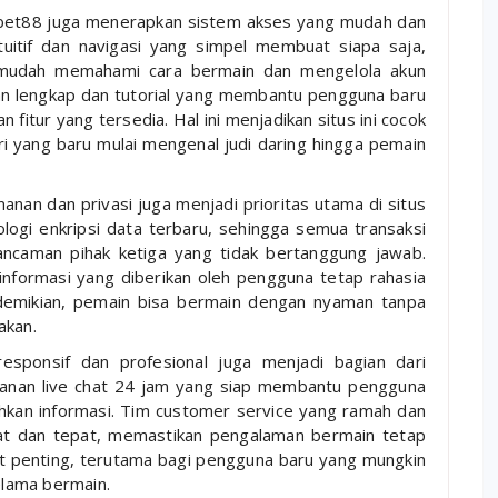
ckbet88 juga menerapkan sistem akses yang mudah dan
uitif dan navigasi yang simpel membuat siapa saja,
 mudah memahami cara bermain dan mengelola akun
an lengkap dan tutorial yang membantu pengguna baru
fitur yang tersedia. Hal ini menjadikan situs ini cocok
i yang baru mulai mengenal judi daring hingga pemain
anan dan privasi juga menjadi prioritas utama di situs
ogi enkripsi data terbaru, sehingga semua transaksi
 ancaman pihak ketiga yang tidak bertanggung jawab.
nformasi yang diberikan oleh pengguna tetap rahasia
 demikian, pemain bisa bermain dengan nyaman tanpa
akan.
esponsif dan profesional juga menjadi bagian dari
ayanan live chat 24 jam yang siap membantu pengguna
kan informasi. Tim customer service yang ramah dan
at dan tepat, memastikan pengalaman bermain tetap
t penting, terutama bagi pengguna baru yang mungkin
lama bermain.