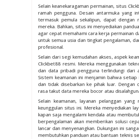
Selain keanekaragaman permainan, situs Cli
ramah pengguna. Desain antarmuka yang int
termasuk pemula sekalipun, dapat dengan
mereka. Bahkan, situs ini menyediakan pandu
agar cepat memahami cara kerja permainan dan 
untuk semua usia dan tingkat pengalaman, dar
profesional.
Selain dari segi kemudahan akses, aspek keam
Clickbet88 resmi. Mereka menggunakan teknol
dan data pribadi pengguna terlindungi dari
Sistem keamanan ini menjamin bahwa setiap i
dan tidak disebarkan ke pihak luar. Dengan
rasa takut data mereka bocor atau disalahgun
Selain keamanan, layanan pelanggan yang r
keunggulan situs ini. Mereka menyediakan l
kapan saja mengalami kendala atau membutuh
berpengalaman akan memberikan solusi cep
lancar dan menyenangkan. Dukungan ini sanga
membutuhkan panduan atau bantuan teknis se