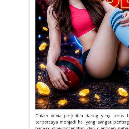
Dalam dunia perjudian daring yang terus 
terpercaya menjadi hal yang sangat penting 
banyak diperbincangkan dan dianggap sebagai