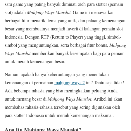
satu game yang paling banyak diminati oleh para slotter (pemain
slot) adalah
Mahjong Ways Mauslot
. Game ini menawarkan
berbagai fitur menarik, tema yang unik, dan peluang kemenangan
besar yang membuatnya menjadi favorit di kalangan pemain slot
Indonesia. Dengan RTP (Return to Player) yang tinggi, simbol-
simbol yang menguntungkan, serta berbagai fitur bonus,
Mahjong
Ways Mauslot
memberikan banyak kesempatan bagi para pemain
untuk meraih kemenangan besar.
Namun, apakah hanya keberuntungan yang menentukan
kemenangan di permainan
mahjong ways 2
ini? Tentu saja tidak!
Ada beberapa rahasia yang bisa meningkatkan peluang Anda
untuk menang besar di
Mahjong Ways Mauslot
. Artikel ini akan
membahas rahasia-rahasia tersebut yang sering digunakan oleh
para slotter Indonesia untuk meraih kemenangan maksimal.
Apa Itu Mahjong Ways Mauslot?