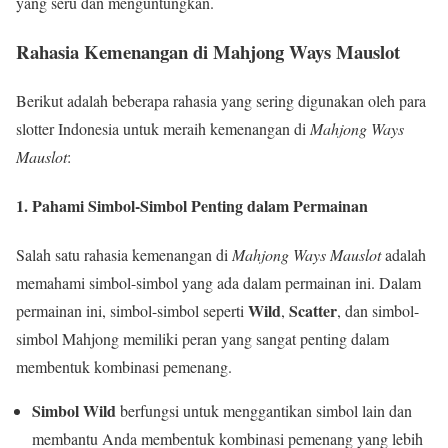
yang seru dan menguntungkan.
Rahasia Kemenangan di Mahjong Ways Mauslot
Berikut adalah beberapa rahasia yang sering digunakan oleh para
slotter Indonesia untuk meraih kemenangan di
Mahjong Ways
Mauslot
:
1.
Pahami Simbol-Simbol Penting dalam Permainan
Salah satu rahasia kemenangan di
Mahjong Ways Mauslot
adalah
memahami simbol-simbol yang ada dalam permainan ini. Dalam
Wild
Scatter
permainan ini, simbol-simbol seperti
,
, dan simbol-
simbol Mahjong memiliki peran yang sangat penting dalam
membentuk kombinasi pemenang.
Simbol Wild
berfungsi untuk menggantikan simbol lain dan
membantu Anda membentuk kombinasi pemenang yang lebih