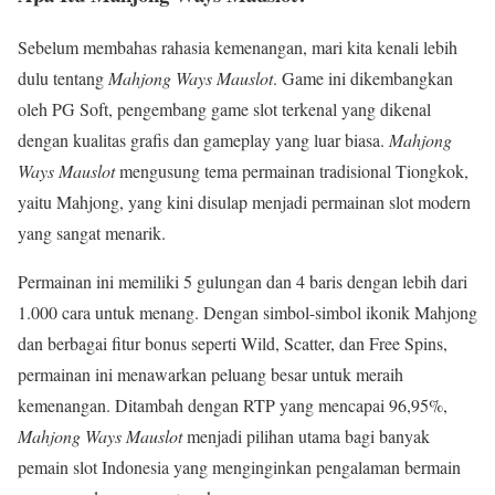
Sebelum membahas rahasia kemenangan, mari kita kenali lebih
dulu tentang
Mahjong Ways Mauslot
. Game ini dikembangkan
oleh PG Soft, pengembang game slot terkenal yang dikenal
dengan kualitas grafis dan gameplay yang luar biasa.
Mahjong
Ways Mauslot
mengusung tema permainan tradisional Tiongkok,
yaitu Mahjong, yang kini disulap menjadi permainan slot modern
yang sangat menarik.
Permainan ini memiliki 5 gulungan dan 4 baris dengan lebih dari
1.000 cara untuk menang. Dengan simbol-simbol ikonik Mahjong
dan berbagai fitur bonus seperti Wild, Scatter, dan Free Spins,
permainan ini menawarkan peluang besar untuk meraih
kemenangan. Ditambah dengan RTP yang mencapai 96,95%,
Mahjong Ways Mauslot
menjadi pilihan utama bagi banyak
pemain slot Indonesia yang menginginkan pengalaman bermain