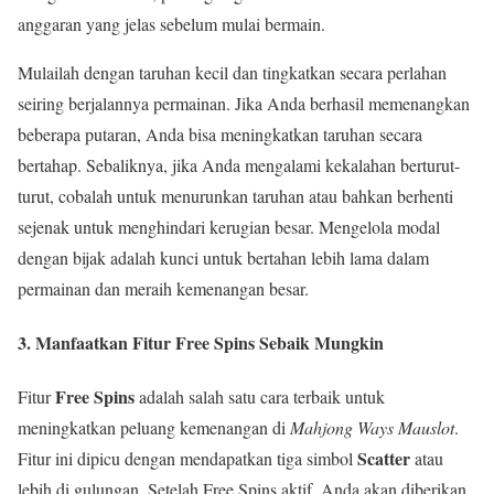
anggaran yang jelas sebelum mulai bermain.
Mulailah dengan taruhan kecil dan tingkatkan secara perlahan
seiring berjalannya permainan. Jika Anda berhasil memenangkan
beberapa putaran, Anda bisa meningkatkan taruhan secara
bertahap. Sebaliknya, jika Anda mengalami kekalahan berturut-
turut, cobalah untuk menurunkan taruhan atau bahkan berhenti
sejenak untuk menghindari kerugian besar. Mengelola modal
dengan bijak adalah kunci untuk bertahan lebih lama dalam
permainan dan meraih kemenangan besar.
3.
Manfaatkan Fitur Free Spins Sebaik Mungkin
Free Spins
Fitur
adalah salah satu cara terbaik untuk
meningkatkan peluang kemenangan di
Mahjong Ways Mauslot
.
Scatter
Fitur ini dipicu dengan mendapatkan tiga simbol
atau
lebih di gulungan. Setelah Free Spins aktif, Anda akan diberikan