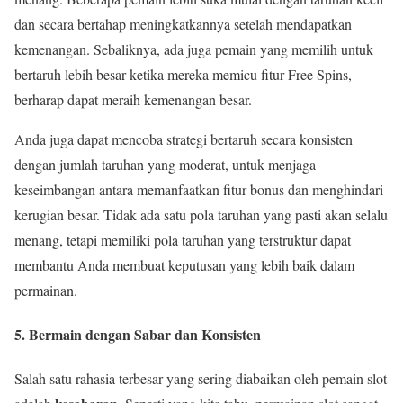
dan secara bertahap meningkatkannya setelah mendapatkan
kemenangan. Sebaliknya, ada juga pemain yang memilih untuk
bertaruh lebih besar ketika mereka memicu fitur Free Spins,
berharap dapat meraih kemenangan besar.
Anda juga dapat mencoba strategi bertaruh secara konsisten
dengan jumlah taruhan yang moderat, untuk menjaga
keseimbangan antara memanfaatkan fitur bonus dan menghindari
kerugian besar. Tidak ada satu pola taruhan yang pasti akan selalu
menang, tetapi memiliki pola taruhan yang terstruktur dapat
membantu Anda membuat keputusan yang lebih baik dalam
permainan.
5.
Bermain dengan Sabar dan Konsisten
Salah satu rahasia terbesar yang sering diabaikan oleh pemain slot