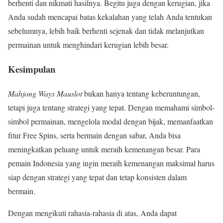
berhenti dan nikmati hasilnya. Begitu juga dengan kerugian, jika
Anda sudah mencapai batas kekalahan yang telah Anda tentukan
sebelumnya, lebih baik berhenti sejenak dan tidak melanjutkan
permainan untuk menghindari kerugian lebih besar.
Kesimpulan
Mahjong Ways Mauslot
bukan hanya tentang keberuntungan,
tetapi juga tentang strategi yang tepat. Dengan memahami simbol-
simbol permainan, mengelola modal dengan bijak, memanfaatkan
fitur Free Spins, serta bermain dengan sabar, Anda bisa
meningkatkan peluang untuk meraih kemenangan besar. Para
pemain Indonesia yang ingin meraih kemenangan maksimal harus
siap dengan strategi yang tepat dan tetap konsisten dalam
bermain.
Dengan mengikuti rahasia-rahasia di atas, Anda dapat