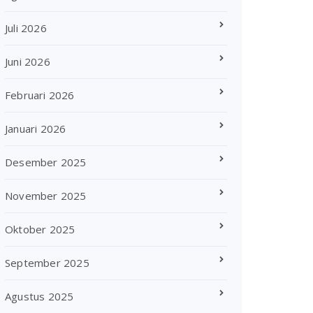
Juli 2026
Juni 2026
Februari 2026
Januari 2026
Desember 2025
November 2025
Oktober 2025
September 2025
Agustus 2025