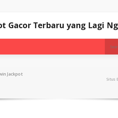
t Gacor Terbaru yang Lagi Nge
Search
for:
in Jackpot
Situs