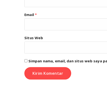
Email
*
Situs Web
Simpan nama, email, dan situs web saya p