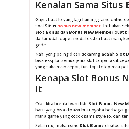
Kenalan Sama Situ
Guys, buat lo yang lagi hunting game online s
soal
Situs
bonus new member
. Ini bukan se
Slot Bonus
dan
Bonus New Member
buat bi
daftar udah dapet modal ekstra buat main, k
gede.
Nah, yang paling dicari sekarang adalah
Slot 
bisa eksplor semua jenis slot tanpa takut cep
yang suka main cepat, fun, tapi tetep mau pe
Kenapa Slot Bonus 
It
Oke, kita breakdown dikit.
Slot Bonus New 
baru yang bisa dipakai buat nyoba berbagai gam
mana game yang cocok sama style lo, dan ten
Selain itu, mekanisme
Slot Bonus
di situs-sit