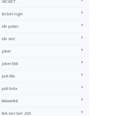
IBCBET
ibcbet login
idn poker
idn slot
joker
joker388
Judi Bla
judi bola
klikwin88
link slot bet 200