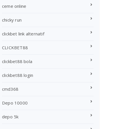
ceme online
chicky run
clickbet link alternatif
CLICKBET88
clickbet88 bola
clickbet88 login
cmd368
Depo 10000
depo 5k