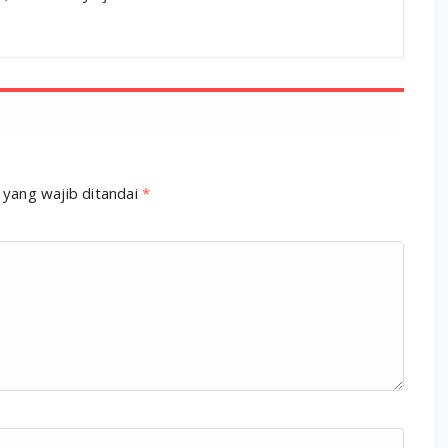
 yang wajib ditandai
*