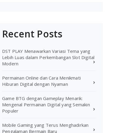
Recent Posts
DST PLAY Menawarkan Variasi Tema yang
Lebih Luas dalam Perkembangan Slot Digital
Modern
Permainan Online dan Cara Menikmati
Hiburan Digital dengan Nyaman
Game BTG dengan Gameplay Menarik:
Mengenal Permainan Digital yang Semakin
Populer
Mobile Gaming yang Terus Menghadirkan
Pengalaman Bermain Baru