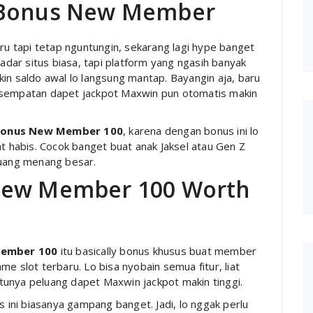
s Bonus New Member
eru tapi tetap nguntungin, sekarang lagi hype banget
kadar situs biasa, tapi platform yang ngasih banyak
kin saldo awal lo langsung mantap. Bayangin aja, baru
esempatan dapet jackpot Maxwin pun otomatis makin
Bonus New Member 100
, karena dengan bonus ini lo
at habis. Cocok banget buat anak Jaksel atau Gen Z
luang menang besar.
New Member 100 Worth
Member 100
itu basically bonus khusus buat member
e slot terbaru. Lo bisa nyobain semua fitur, liat
tunya peluang dapet Maxwin jackpot makin tinggi.
us ini biasanya gampang banget. Jadi, lo nggak perlu