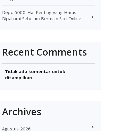
Depo 5000: Hal Penting yang Harus
Dipahami Sebelum Bermain Slot Online
Recent Comments
Tidak ada komentar untuk
ditampilkan.
Archives
Agustus 2026