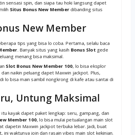
tin sensasi spin, dan siapa tau hoki langsung dapet
milih
Situs Bonus New Member
dibanding situs
Bonus New Member
eberapa tips yang bisa lo coba. Pertama, selalu baca
 Member
. Banyak situs yang kasih
Bonus Slot
gede
 peluang menang bisa maksimal.
gan
Slot Bonus New Member 100
, lo bisa eksplor
, dan naikin peluang dapet Maxwin jackpot. Plus,
di lo bisa main sambil nongkrong di kafe atau santai di
eru, Untung Maksimal
r
itu kayak dapet paket lengkap: seru, gampang, dan
New Member 100
, lo bisa mulai petualangan main slot
at dapetin Maxwin jackpot terbuka lebar. Jadi, buat
 ini waktunya join dan rasain vibes main slot kekinian.