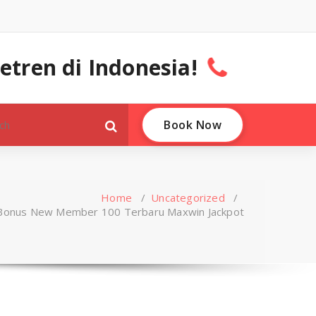
tren di Indonesia!
Book Now
Home
/
Uncategorized
/
 Bonus New Member 100 Terbaru Maxwin Jackpot