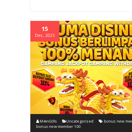
15
Des, 2025
M4inG0ls
Uncategorized
bonus new me
bonus new member 100