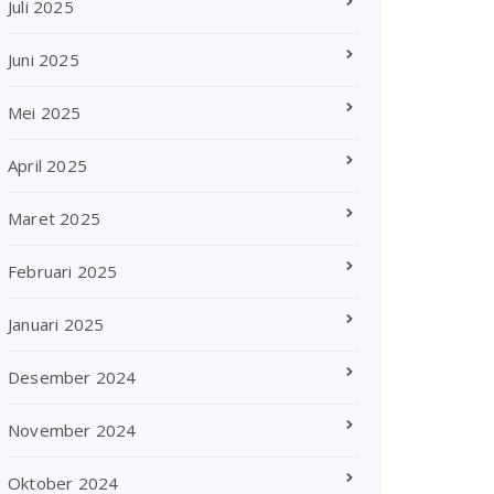
Juli 2025
Juni 2025
Mei 2025
April 2025
Maret 2025
Februari 2025
Januari 2025
Desember 2024
November 2024
Oktober 2024