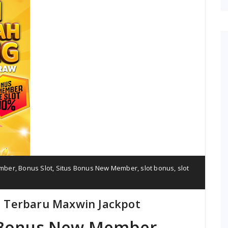
mber
,
Bonus Slot
,
Situs Bonus New Member
,
slot bonus
,
slot
 Terbaru Maxwin Jackpot
s Bonus New Member