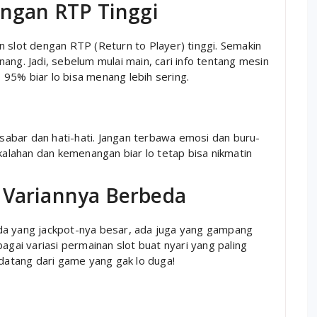
engan RTP Tinggi
n slot dengan RTP (Return to Player) tinggi. Semakin
ang. Jadi, sebelum mulai main, cari info tentang mesin
s 95% biar lo bisa menang lebih sering.
abar dan hati-hati. Jangan terbawa emosi dan buru-
ekalahan dan kemenangan biar lo tetap bisa nikmatin
 Variannya Berbeda
da yang jackpot-nya besar, ada juga yang gampang
agai variasi permainan slot buat nyari yang paling
 datang dari game yang gak lo duga!