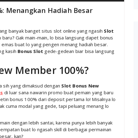
%: Menangkan Hadiah Besar
ang banyak banget situs slot online yang ngasih
Slot
 baru? Gak main-main, lo bisa langsung dapet bonus
ng emas buat lo yang pengen menang hadiah besar.
ang kasih
Bonus Slot
gede-gedean biar bisa langsung
 New Member 100%?
pa sih yang dimaksud dengan
Slot Bonus New
us
di luar sana nawarin promo buat pemain yang baru
petin bonus 100% dari deposit pertama lo! Misalnya lo
ggak cuma modal yang gede, tapi peluang menang lo
a main dengan lebih santai, karena punya lebih banyak
esempatan buat lo ngasah skill di berbagai permainan
besar, kan?