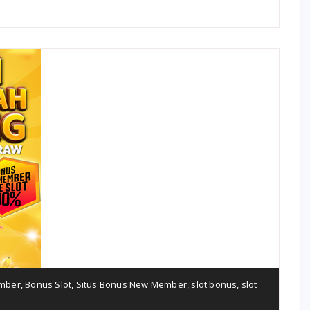
mber
,
Bonus Slot
,
Situs Bonus New Member
,
slot bonus
,
slot