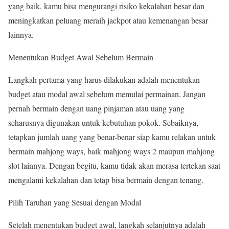
yang baik, kamu bisa mengurangi risiko kekalahan besar dan
meningkatkan peluang meraih jackpot atau kemenangan besar
lainnya.
Menentukan Budget Awal Sebelum Bermain
Langkah pertama yang harus dilakukan adalah menentukan
budget atau modal awal sebelum memulai permainan. Jangan
pernah bermain dengan uang pinjaman atau uang yang
seharusnya digunakan untuk kebutuhan pokok. Sebaiknya,
tetapkan jumlah uang yang benar-benar siap kamu relakan untuk
bermain mahjong ways, baik mahjong ways 2 maupun mahjong
slot lainnya. Dengan begitu, kamu tidak akan merasa tertekan saat
mengalami kekalahan dan tetap bisa bermain dengan tenang.
Pilih Taruhan yang Sesuai dengan Modal
Setelah menentukan budget awal, langkah selanjutnya adalah