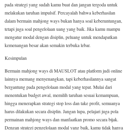
pada strategi yang sudah kamu buat dan jangan tergoda untuk
melakukan taruhan impulsif. Percayalah bahwa keberhasilan
dalam bermain mahjong ways bukan hanya soal keberuntungan,
tetapi juga soal pengelolaan uang yang baik. Jika kamu mampu
mengatur modal dengan disiplin, peluang untuk mendapatkan
kemenangan besar akan semakin terbuka lebar.
Kesimpulan
Bermain mahjong ways di MAUSLOT atau platform judi online
lainnya memang menyenangkan, tapi keberhasilannya sangat
bergantung pada pengelolaan modal yang tepat. Mulai dari
menentukan budget awal, memilih taruhan sesuai kemampuan,
hingga menerapkan strategi stop loss dan take profit, semuanya
harus dilakukan secara disiplin. Jangan lupa, pelajari juga pola
permainan mahjong ways dan manfaatkan promo secara bijak.
Dengan strategi pengelolaan modal yang baik, kamu tidak hanya