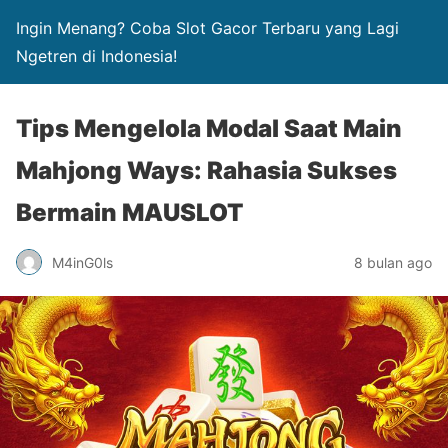
Ingin Menang? Coba Slot Gacor Terbaru yang Lagi
Ngetren di Indonesia!
Tips Mengelola Modal Saat Main
Mahjong Ways: Rahasia Sukses
Bermain MAUSLOT
M4inG0ls
8 bulan ago