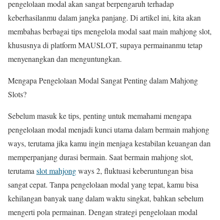
pengelolaan modal akan sangat berpengaruh terhadap
keberhasilanmu dalam jangka panjang. Di artikel ini, kita akan
membahas berbagai tips mengelola modal saat main mahjong slot,
khususnya di platform MAUSLOT, supaya permainanmu tetap
menyenangkan dan menguntungkan.
Mengapa Pengelolaan Modal Sangat Penting dalam Mahjong
Slots?
Sebelum masuk ke tips, penting untuk memahami mengapa
pengelolaan modal menjadi kunci utama dalam bermain mahjong
ways, terutama jika kamu ingin menjaga kestabilan keuangan dan
memperpanjang durasi bermain. Saat bermain mahjong slot,
terutama
slot mahjong
ways 2, fluktuasi keberuntungan bisa
sangat cepat. Tanpa pengelolaan modal yang tepat, kamu bisa
kehilangan banyak uang dalam waktu singkat, bahkan sebelum
mengerti pola permainan. Dengan strategi pengelolaan modal