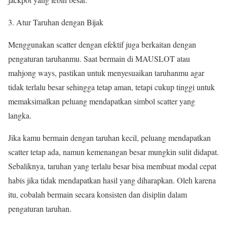
Atur Taruhan dengan Bijak
Menggunakan scatter dengan efektif juga berkaitan dengan
pengaturan taruhanmu. Saat bermain di MAUSLOT atau
mahjong ways, pastikan untuk menyesuaikan taruhanmu agar
tidak terlalu besar sehingga tetap aman, tetapi cukup tinggi untuk
memaksimalkan peluang mendapatkan simbol scatter yang
langka.
Jika kamu bermain dengan taruhan kecil, peluang mendapatkan
scatter tetap ada, namun kemenangan besar mungkin sulit didapat.
Sebaliknya, taruhan yang terlalu besar bisa membuat modal cepat
habis jika tidak mendapatkan hasil yang diharapkan. Oleh karena
itu, cobalah bermain secara konsisten dan disiplin dalam
pengaturan taruhan.