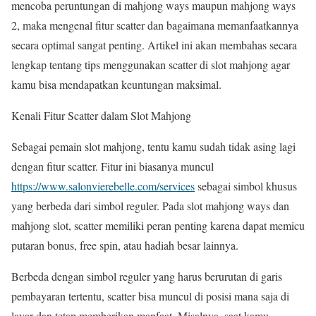
mencoba peruntungan di mahjong ways maupun mahjong ways
2, maka mengenal fitur scatter dan bagaimana memanfaatkannya
secara optimal sangat penting. Artikel ini akan membahas secara
lengkap tentang tips menggunakan scatter di slot mahjong agar
kamu bisa mendapatkan keuntungan maksimal.
Kenali Fitur Scatter dalam Slot Mahjong
Sebagai pemain slot mahjong, tentu kamu sudah tidak asing lagi
dengan fitur scatter. Fitur ini biasanya muncul
https://www.salonvierebelle.com/services
sebagai simbol khusus
yang berbeda dari simbol reguler. Pada slot mahjong ways dan
mahjong slot, scatter memiliki peran penting karena dapat memicu
putaran bonus, free spin, atau hadiah besar lainnya.
Berbeda dengan simbol reguler yang harus berurutan di garis
pembayaran tertentu, scatter bisa muncul di posisi mana saja di
layar dan tetap memberikan manfaat. Misalnya, saat kamu