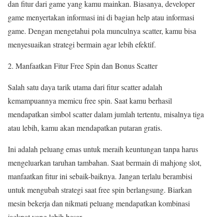
dan fitur dari game yang kamu mainkan. Biasanya, developer
game menyertakan informasi ini di bagian help atau informasi
game. Dengan mengetahui pola munculnya scatter, kamu bisa
menyesuaikan strategi bermain agar lebih efektif.
Manfaatkan Fitur Free Spin dan Bonus Scatter
Salah satu daya tarik utama dari fitur scatter adalah
kemampuannya memicu free spin. Saat kamu berhasil
mendapatkan simbol scatter dalam jumlah tertentu, misalnya tiga
atau lebih, kamu akan mendapatkan putaran gratis.
Ini adalah peluang emas untuk meraih keuntungan tanpa harus
mengeluarkan taruhan tambahan. Saat bermain di mahjong slot,
manfaatkan fitur ini sebaik-baiknya. Jangan terlalu berambisi
untuk mengubah strategi saat free spin berlangsung. Biarkan
mesin bekerja dan nikmati peluang mendapatkan kombinasi
jackpot yang lebih besar.