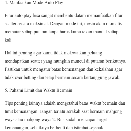
Manfaatkan Mode Auto Play
Fitur auto play bisa sangat membantu dalam memanfaatkan fitur
scatter secara maksimal. Dengan mode ini, mesin akan otomatis
memutar setiap putaran tanpa harus kamu tekan manual setiap
kali.
Hal ini penting agar kamu tidak melewatkan peluang
mendapatkan scatter yang mungkin muncul di putaran berikutnya.
Pastikan untuk mengatur batas kemenangan dan kekalahan agar
tidak over betting dan tetap bermain secara bertanggung jawab.
Pahami Limit dan Waktu Bermain
Tips penting lainnya adalah mengetahui batas waktu bermain dan
limit kemenangan. Jangan terlalu serakah saat bermain mahjong
ways atau mahjong ways 2. Bila sudah mencapai target
kemenangan, sebaiknya berhenti dan istirahat sejenak.