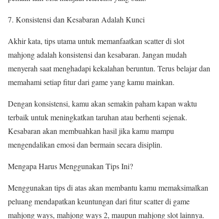
Konsistensi dan Kesabaran Adalah Kunci
Akhir kata, tips utama untuk memanfaatkan scatter di slot
mahjong adalah konsistensi dan kesabaran. Jangan mudah
menyerah saat menghadapi kekalahan beruntun. Terus belajar dan
memahami setiap fitur dari game yang kamu mainkan.
Dengan konsistensi, kamu akan semakin paham kapan waktu
terbaik untuk meningkatkan taruhan atau berhenti sejenak.
Kesabaran akan membuahkan hasil jika kamu mampu
mengendalikan emosi dan bermain secara disiplin.
Mengapa Harus Menggunakan Tips Ini?
Menggunakan tips di atas akan membantu kamu memaksimalkan
peluang mendapatkan keuntungan dari fitur scatter di game
mahjong ways, mahjong ways 2, maupun mahjong slot lainnya.