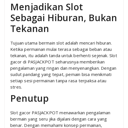
Menjadikan Slot
Sebagai Hiburan, Bukan
Tekanan
Tujuan utama bermain slot adalah mencari hiburan.
Ketika permainan mulai terasa sebagai beban atau
tekanan, itu adalah tanda untuk berhenti sejenak. Slot
gacor di PASJACKPOT seharusnya memberikan
pengalaman yang ringan dan menyenangkan. Dengan
sudut pandang yang tepat, pemain bisa menikmati
setiap sesi permainan tanpa rasa terpaksa atau
stres.
Penutup
Slot gacor PASJACKPOT menawarkan pengalaman
bermain yang seru jika dijalani dengan cara yang
benar. Dengan memahami konsep permainan,