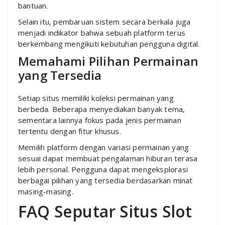
bantuan.
Selain itu, pembaruan sistem secara berkala juga
menjadi indikator bahwa sebuah platform terus
berkembang mengikuti kebutuhan pengguna digital.
Memahami Pilihan Permainan
yang Tersedia
Setiap situs memiliki koleksi permainan yang
berbeda. Beberapa menyediakan banyak tema,
sementara lainnya fokus pada jenis permainan
tertentu dengan fitur khusus.
Memilih platform dengan variasi permainan yang
sesuai dapat membuat pengalaman hiburan terasa
lebih personal. Pengguna dapat mengeksplorasi
berbagai pilihan yang tersedia berdasarkan minat
masing-masing.
FAQ Seputar Situs Slot