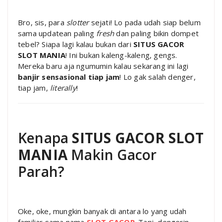
Bro, sis, para
slotter
sejati! Lo pada udah siap belum
sama updatean paling
fresh
dan paling bikin dompet
tebel? Siapa lagi kalau bukan dari
SITUS GACOR
SLOT MANIA
! Ini bukan kaleng-kaleng, gengs.
Mereka baru aja ngumumin kalau sekarang ini lagi
banjir sensasional tiap jam
! Lo gak salah denger,
tiap jam,
literally
!
Kenapa
SITUS GACOR SLOT
MANIA
Makin Gacor
Parah?
Oke, oke, mungkin banyak di antara lo yang udah