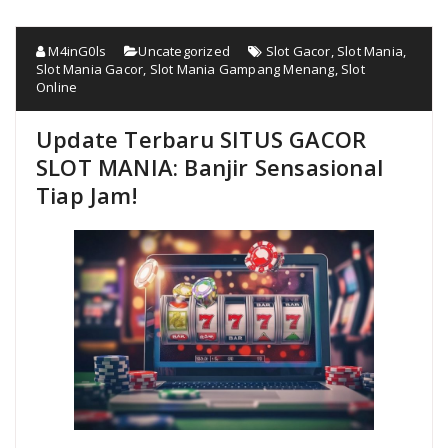
M4inG0ls
Uncategorized
Slot Gacor
,
Slot Mania
,
Slot Mania Gacor
,
Slot Mania Gampang Menang
,
Slot
Online
Update Terbaru SITUS GACOR
SLOT MANIA: Banjir Sensasional
Tiap Jam!