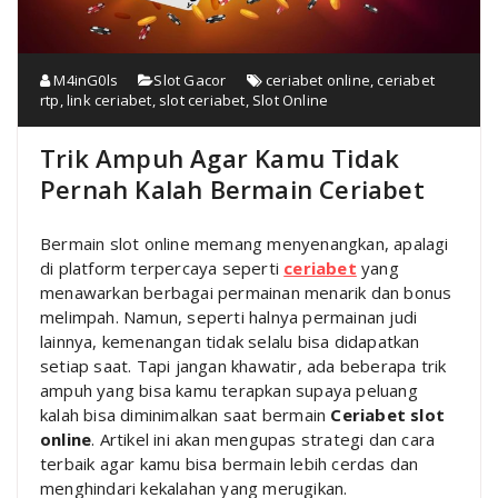
M4inG0ls
Slot Gacor
ceriabet online
,
ceriabet
rtp
,
link ceriabet
,
slot ceriabet
,
Slot Online
Trik Ampuh Agar Kamu Tidak
Pernah Kalah Bermain Ceriabet
Bermain slot online memang menyenangkan, apalagi
di platform terpercaya seperti
ceriabet
yang
menawarkan berbagai permainan menarik dan bonus
melimpah. Namun, seperti halnya permainan judi
lainnya, kemenangan tidak selalu bisa didapatkan
setiap saat. Tapi jangan khawatir, ada beberapa trik
ampuh yang bisa kamu terapkan supaya peluang
kalah bisa diminimalkan saat bermain
Ceriabet slot
online
. Artikel ini akan mengupas strategi dan cara
terbaik agar kamu bisa bermain lebih cerdas dan
menghindari kekalahan yang merugikan.