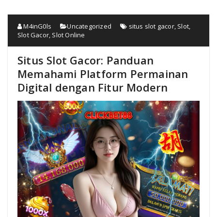
M4inG0ls
Uncategorized
situs slot gacor
,
Slot
,
Slot Gacor
,
Slot Online
Situs Slot Gacor: Panduan
Memahami Platform Permainan
Digital dengan Fitur Modern