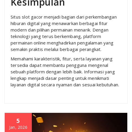
Kesimpulan
Situs slot gacor menjadi bagian dari perkembangan
hiburan digital yang menawarkan berbagai fitur
modern dan pilihan permainan menarik. Dengan
teknologi yang terus berkembang, platform
permainan online menghadirkan pengalaman yang
semakin praktis melalui berbagai perangkat.
Memahami karakteristik, fitur, serta layanan yang
tersedia dapat membantu pengguna mengenal
sebuah platform dengan lebih baik. Informasi yang
lengkap menjadi dasar penting untuk menikmati
layanan digital secara nyaman dan sesuai kebutuhan.
5
Jan, 2026