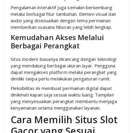
Pengalaman interaktif juga semakin berkembang
melalui berbagai fitur tambahan. Elemen visual dan
audio yang disesuaikan dengan tema permainan
memberikan suasana hiburan yang lebih lengkap.
Kemudahan Akses Melalui
Berbagai Perangkat
Situs modern biasanya dirancang dengan teknologi
yang mendukung berbagai ukuran layar. Pengguna
dapat mengakses platform melalui perangkat yang
dimiliki tanpa perlu melakukan pengaturan rumit.
Fleksibilitas ini membuat permainan digital dapat
dinikmati kapan saja sesuai waktu luang. Tampilan
yang menyesuaikan perangkat membantu menjaga
kenyamanan selama menggunakan layanan.
Cara Memilih Situs Slot
Gacor yang Sesuai