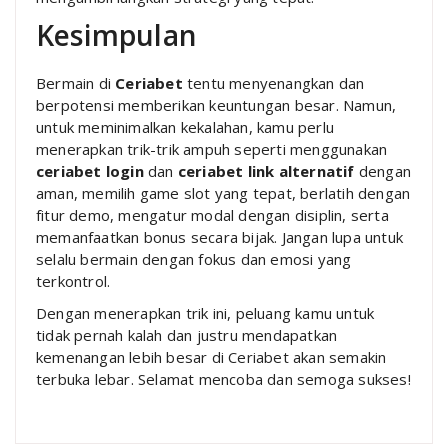
Kesimpulan
Bermain di
Ceriabet
tentu menyenangkan dan
berpotensi memberikan keuntungan besar. Namun,
untuk meminimalkan kekalahan, kamu perlu
menerapkan trik-trik ampuh seperti menggunakan
ceriabet login
dan
ceriabet link alternatif
dengan
aman, memilih game slot yang tepat, berlatih dengan
fitur demo, mengatur modal dengan disiplin, serta
memanfaatkan bonus secara bijak. Jangan lupa untuk
selalu bermain dengan fokus dan emosi yang
terkontrol.
Dengan menerapkan trik ini, peluang kamu untuk
tidak pernah kalah dan justru mendapatkan
kemenangan lebih besar di Ceriabet akan semakin
terbuka lebar. Selamat mencoba dan semoga sukses!