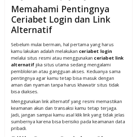
Memahami Pentingnya
Ceriabet Login dan Link
Alternatif
Sebelum mulai bermain, hal pertama yang harus
kamu lakukan adalah melakukan
ceriabet login
melalui situs resmi atau menggunakan
ceriabet link
alternatif
jika situs utama sedang mengalami
pemblokiran atau gangguan akses. Keduanya sama
pentingnya agar kamu tetap bisa masuk dengan
aman dan nyaman tanpa harus khawatir situs tidak
bisa diakses.
Menggunakan link alternatif yang resmi memastikan
keamanan akun dan transaksi kamu tetap terjaga.
Jadi, jangan sampai kamu asal klik link yang tidak jelas
sumbernya karena bisa berisiko pada keamanan data
pribadi.