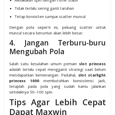
Tidak terlalu sering ganti taruhan
Tetap konsisten sampai scatter muncul
Dengan pola seperti ini, peluang scatter untuk
muncul secara beruntun akan lebih besar.
4. Jangan Terburu-buru
Mengubah Pola
Salah satu kesalahan umum pemain
slot princess
adalah terlalu cepat mengganti strategi saat belum
mendapatkan kemenangan. Padahal,
slot starlight
princess 1000
membutuhkan konsistensi. Jadi,
tetaplah pada pola yang sudah kamu jalankan
setidaknya 50–100 spin.
Tips Agar Lebih Cepat
Dapat Maxwin