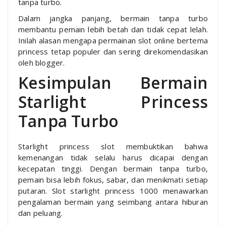
tanpa turbo.
Dalam jangka panjang, bermain tanpa turbo
membantu pemain lebih betah dan tidak cepat lelah.
Inilah alasan mengapa permainan slot online bertema
princess tetap populer dan sering direkomendasikan
oleh blogger.
Kesimpulan Bermain
Starlight Princess
Tanpa Turbo
Starlight princess slot membuktikan bahwa
kemenangan tidak selalu harus dicapai dengan
kecepatan tinggi. Dengan bermain tanpa turbo,
pemain bisa lebih fokus, sabar, dan menikmati setiap
putaran. Slot starlight princess 1000 menawarkan
pengalaman bermain yang seimbang antara hiburan
dan peluang.