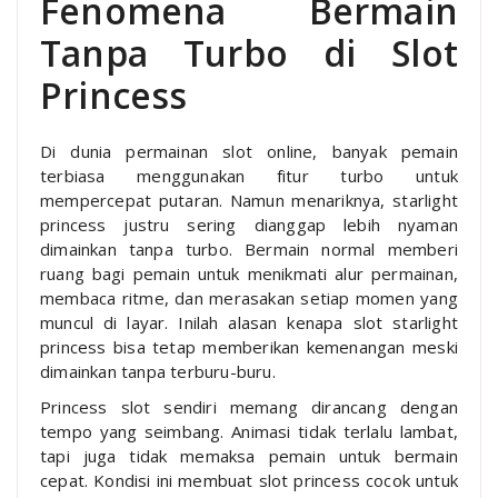
Fenomena Bermain
Tanpa Turbo di Slot
Princess
Di dunia permainan slot online, banyak pemain
terbiasa menggunakan fitur turbo untuk
mempercepat putaran. Namun menariknya, starlight
princess justru sering dianggap lebih nyaman
dimainkan tanpa turbo. Bermain normal memberi
ruang bagi pemain untuk menikmati alur permainan,
membaca ritme, dan merasakan setiap momen yang
muncul di layar. Inilah alasan kenapa slot starlight
princess bisa tetap memberikan kemenangan meski
dimainkan tanpa terburu-buru.
Princess slot sendiri memang dirancang dengan
tempo yang seimbang. Animasi tidak terlalu lambat,
tapi juga tidak memaksa pemain untuk bermain
cepat. Kondisi ini membuat slot princess cocok untuk