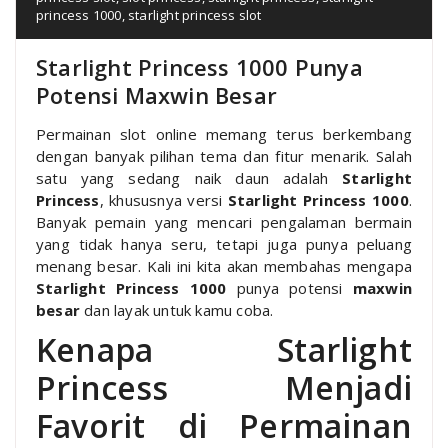
princess 1000
,
starlight princess slot
Starlight Princess 1000 Punya
Potensi Maxwin Besar
Permainan slot online memang terus berkembang
dengan banyak pilihan tema dan fitur menarik. Salah
satu yang sedang naik daun adalah
Starlight
Princess
, khususnya versi
Starlight Princess 1000
.
Banyak pemain yang mencari pengalaman bermain
yang tidak hanya seru, tetapi juga punya peluang
menang besar. Kali ini kita akan membahas mengapa
Starlight Princess 1000
punya potensi
maxwin
besar
dan layak untuk kamu coba.
Kenapa Starlight
Princess Menjadi
Favorit di Permainan