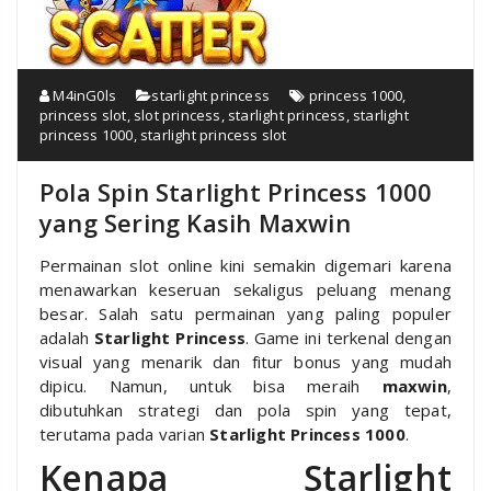
M4inG0ls
starlight princess
princess 1000
,
princess slot
,
slot princess
,
starlight princess
,
starlight
princess 1000
,
starlight princess slot
Pola Spin Starlight Princess 1000
yang Sering Kasih Maxwin
Permainan slot online kini semakin digemari karena
menawarkan keseruan sekaligus peluang menang
besar. Salah satu permainan yang paling populer
adalah
Starlight Princess
. Game ini terkenal dengan
visual yang menarik dan fitur bonus yang mudah
dipicu. Namun, untuk bisa meraih
maxwin
,
dibutuhkan strategi dan pola spin yang tepat,
terutama pada varian
Starlight Princess 1000
.
Kenapa Starlight