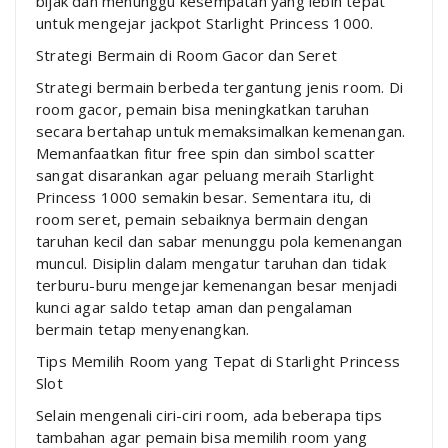
bijak dan menunggu kesempatan yang lebih tepat
untuk mengejar jackpot Starlight Princess 1000.
Strategi Bermain di Room Gacor dan Seret
Strategi bermain berbeda tergantung jenis room. Di
room gacor, pemain bisa meningkatkan taruhan
secara bertahap untuk memaksimalkan kemenangan.
Memanfaatkan fitur free spin dan simbol scatter
sangat disarankan agar peluang meraih Starlight
Princess 1000 semakin besar. Sementara itu, di
room seret, pemain sebaiknya bermain dengan
taruhan kecil dan sabar menunggu pola kemenangan
muncul. Disiplin dalam mengatur taruhan dan tidak
terburu-buru mengejar kemenangan besar menjadi
kunci agar saldo tetap aman dan pengalaman
bermain tetap menyenangkan.
Tips Memilih Room yang Tepat di Starlight Princess
Slot
Selain mengenali ciri-ciri room, ada beberapa tips
tambahan agar pemain bisa memilih room yang