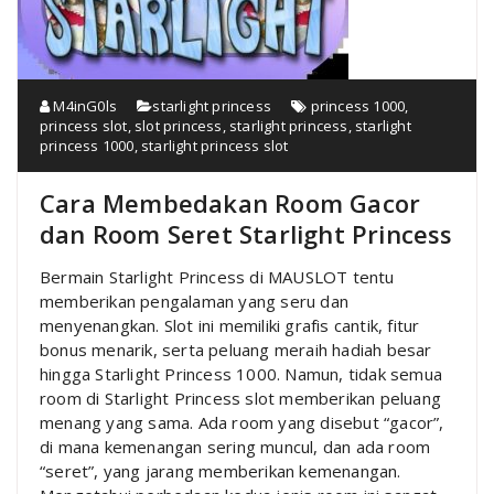
M4inG0ls
starlight princess
princess 1000
,
princess slot
,
slot princess
,
starlight princess
,
starlight
princess 1000
,
starlight princess slot
Cara Membedakan Room Gacor
dan Room Seret Starlight Princess
Bermain Starlight Princess di MAUSLOT tentu
memberikan pengalaman yang seru dan
menyenangkan. Slot ini memiliki grafis cantik, fitur
bonus menarik, serta peluang meraih hadiah besar
hingga Starlight Princess 1000. Namun, tidak semua
room di Starlight Princess slot memberikan peluang
menang yang sama. Ada room yang disebut “gacor”,
di mana kemenangan sering muncul, dan ada room
“seret”, yang jarang memberikan kemenangan.