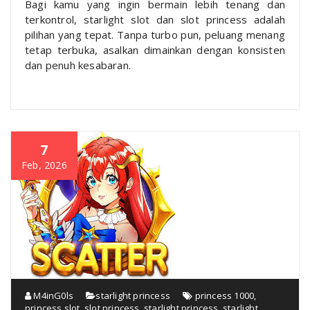
Bagi kamu yang ingin bermain lebih tenang dan
terkontrol, starlight slot dan slot princess adalah
pilihan yang tepat. Tanpa turbo pun, peluang menang
tetap terbuka, asalkan dimainkan dengan konsisten
dan penuh kesabaran.
7
Feb, 2026
M4inG0ls
starlight princess
princess 1000
,
princess slot
,
slot princess
,
starlight princess
,
starlight