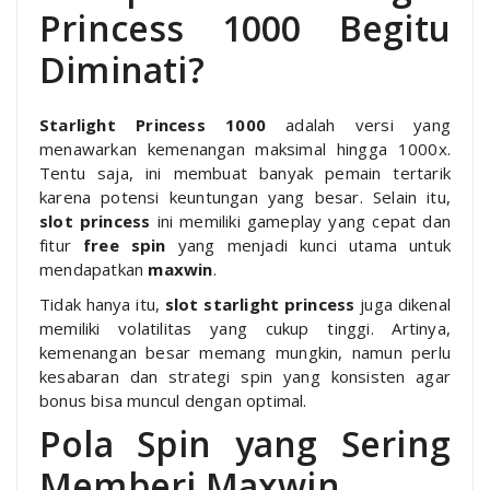
Princess 1000 Begitu
Diminati?
Starlight Princess 1000
adalah versi yang
menawarkan kemenangan maksimal hingga 1000x.
Tentu saja, ini membuat banyak pemain tertarik
karena potensi keuntungan yang besar. Selain itu,
slot princess
ini memiliki gameplay yang cepat dan
fitur
free spin
yang menjadi kunci utama untuk
mendapatkan
maxwin
.
Tidak hanya itu,
slot starlight princess
juga dikenal
memiliki volatilitas yang cukup tinggi. Artinya,
kemenangan besar memang mungkin, namun perlu
kesabaran dan strategi spin yang konsisten agar
bonus bisa muncul dengan optimal.
Pola Spin yang Sering
Memberi Maxwin