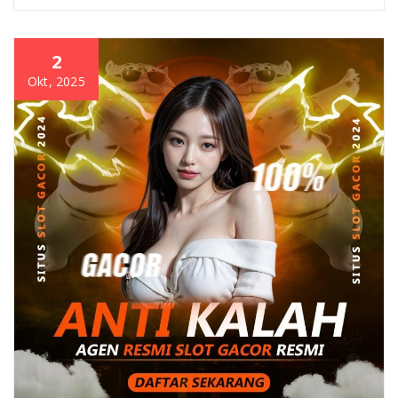
2
Okt, 2025