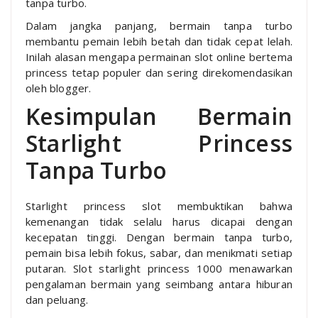
tanpa turbo.
Dalam jangka panjang, bermain tanpa turbo
membantu pemain lebih betah dan tidak cepat lelah.
Inilah alasan mengapa permainan slot online bertema
princess tetap populer dan sering direkomendasikan
oleh blogger.
Kesimpulan Bermain
Starlight Princess
Tanpa Turbo
Starlight princess slot membuktikan bahwa
kemenangan tidak selalu harus dicapai dengan
kecepatan tinggi. Dengan bermain tanpa turbo,
pemain bisa lebih fokus, sabar, dan menikmati setiap
putaran. Slot starlight princess 1000 menawarkan
pengalaman bermain yang seimbang antara hiburan
dan peluang.