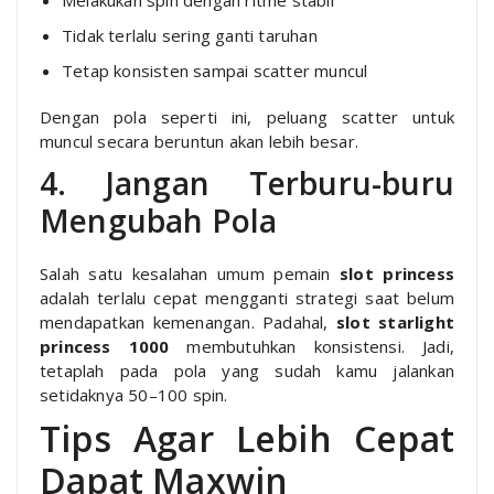
Tidak terlalu sering ganti taruhan
Tetap konsisten sampai scatter muncul
Dengan pola seperti ini, peluang scatter untuk
muncul secara beruntun akan lebih besar.
4. Jangan Terburu-buru
Mengubah Pola
Salah satu kesalahan umum pemain
slot princess
adalah terlalu cepat mengganti strategi saat belum
mendapatkan kemenangan. Padahal,
slot starlight
princess 1000
membutuhkan konsistensi. Jadi,
tetaplah pada pola yang sudah kamu jalankan
setidaknya 50–100 spin.
Tips Agar Lebih Cepat
Dapat Maxwin