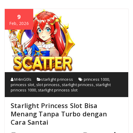
9
Feb, 2026
M4inG0ls
starlight princess
princess 1000
,
princess slot
,
slot princess
,
starlight princess
,
starlight
princess 1000
,
starlight princess slot
Starlight Princess Slot Bisa
Menang Tanpa Turbo dengan
Cara Santai