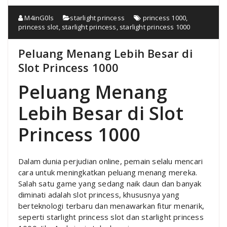
M4inG0ls
starlight princess
princess 1000
,
princess slot
,
starlight princess
,
starlight princess 1000
Peluang Menang Lebih Besar di
Slot Princess 1000
Peluang Menang
Lebih Besar di Slot
Princess 1000
Dalam dunia perjudian online, pemain selalu mencari
cara untuk meningkatkan peluang menang mereka.
Salah satu game yang sedang naik daun dan banyak
diminati adalah slot princess, khususnya yang
berteknologi terbaru dan menawarkan fitur menarik,
seperti starlight princess slot dan starlight princess