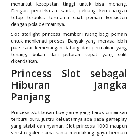
menuntut kecepatan tinggi untuk bisa menang.
Dengan pendekatan santai, peluang kemenangan
tetap terbuka, terutama saat pemain konsisten
dengan pola bermainnya.
Slot starlight princess memberi ruang bagi pemain
untuk menikmati proses. Banyak yang merasa lebih
puas saat kemenangan datang dari permainan yang
tenang, bukan dari putaran cepat yang sulit
dikendalikan.
Princess Slot sebagai
Hiburan Jangka
Panjang
Princess slot bukan tipe game yang harus dimainkan
terburu-buru. Justru kekuatannya ada pada gameplay
yang stabil dan nyaman. Slot princess 1000 maupun
versi reguler sama-sama mendukung gaya bermain