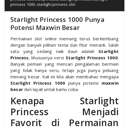
princess 1000
,
starlight princess slot
Starlight Princess 1000 Punya
Potensi Maxwin Besar
Permainan slot online memang terus berkembang
dengan banyak pilihan tema dan fitur menarik. Salah
satu yang sedang naik daun adalah
Starlight
Princess
, khususnya versi
Starlight Princess 1000
.
Banyak pemain yang mencari pengalaman bermain
yang tidak hanya seru, tetapi juga punya peluang
menang besar. Kali ini kita akan membahas mengapa
Starlight Princess 1000
punya potensi
maxwin
besar
dan layak untuk kamu coba.
Kenapa Starlight
Princess Menjadi
Favorit di Permainan