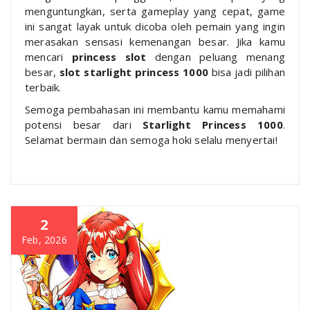
menguntungkan, serta gameplay yang cepat, game
ini sangat layak untuk dicoba oleh pemain yang ingin
merasakan sensasi kemenangan besar. Jika kamu
mencari
princess slot
dengan peluang menang
besar,
slot starlight princess 1000
bisa jadi pilihan
terbaik.
Semoga pembahasan ini membantu kamu memahami
potensi besar dari
Starlight Princess 1000
.
Selamat bermain dan semoga hoki selalu menyertai!
2
Feb, 2026