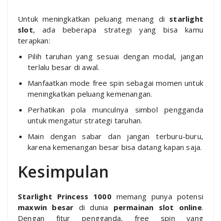
Untuk meningkatkan peluang menang di
starlight
slot
, ada beberapa strategi yang bisa kamu
terapkan:
Pilih taruhan yang sesuai dengan modal, jangan
terlalu besar di awal.
Manfaatkan mode free spin sebagai momen untuk
meningkatkan peluang kemenangan.
Perhatikan pola munculnya simbol pengganda
untuk mengatur strategi taruhan.
Main dengan sabar dan jangan terburu-buru,
karena kemenangan besar bisa datang kapan saja.
Kesimpulan
Starlight Princess 1000
memang punya potensi
maxwin besar
di dunia
permainan slot online
.
Dengan fitur pengganda, free spin yang