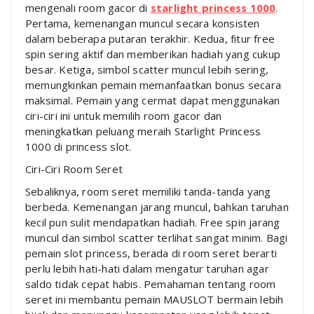
mengenali room gacor di
starlight princess 1000
.
Pertama, kemenangan muncul secara konsisten
dalam beberapa putaran terakhir. Kedua, fitur free
spin sering aktif dan memberikan hadiah yang cukup
besar. Ketiga, simbol scatter muncul lebih sering,
memungkinkan pemain memanfaatkan bonus secara
maksimal. Pemain yang cermat dapat menggunakan
ciri-ciri ini untuk memilih room gacor dan
meningkatkan peluang meraih Starlight Princess
1000 di princess slot.
Ciri-Ciri Room Seret
Sebaliknya, room seret memiliki tanda-tanda yang
berbeda. Kemenangan jarang muncul, bahkan taruhan
kecil pun sulit mendapatkan hadiah. Free spin jarang
muncul dan simbol scatter terlihat sangat minim. Bagi
pemain slot princess, berada di room seret berarti
perlu lebih hati-hati dalam mengatur taruhan agar
saldo tidak cepat habis. Pemahaman tentang room
seret ini membantu pemain MAUSLOT bermain lebih