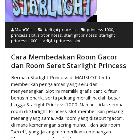
M4inG0ls
starlight princess
princess 1000
,
princess slot
,
slot princess
,
starlight princess
,
starlight
princess 1000
,
starlight princess slot
Cara Membedakan Room Gacor
dan Room Seret Starlight Princess
Bermain Starlight Princess di MAUSLOT tentu
memberikan pengalaman yang seru dan
menyenangkan. Slot ini memiliki grafis cantik, fitur
bonus menarik, serta peluang meraih hadiah besar
hingga Starlight Princess 1000. Namun, tidak semua
room di Starlight Princess slot memberikan peluang
menang yang sama. Ada room yang disebut “gacor”,
di mana kemenangan sering muncul, dan ada room
“seret”, yang jarang memberikan kemenangan.