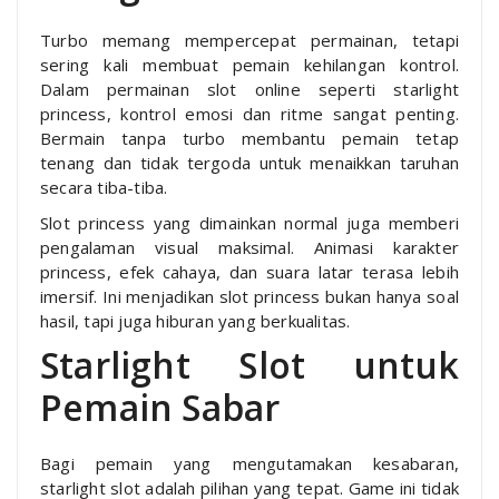
Turbo memang mempercepat permainan, tetapi
sering kali membuat pemain kehilangan kontrol.
Dalam permainan slot online seperti starlight
princess, kontrol emosi dan ritme sangat penting.
Bermain tanpa turbo membantu pemain tetap
tenang dan tidak tergoda untuk menaikkan taruhan
secara tiba-tiba.
Slot princess yang dimainkan normal juga memberi
pengalaman visual maksimal. Animasi karakter
princess, efek cahaya, dan suara latar terasa lebih
imersif. Ini menjadikan slot princess bukan hanya soal
hasil, tapi juga hiburan yang berkualitas.
Starlight Slot untuk
Pemain Sabar
Bagi pemain yang mengutamakan kesabaran,
starlight slot adalah pilihan yang tepat. Game ini tidak