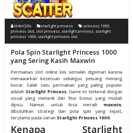
M4inG0ls
starlight princess
princess 1000
,
princess slot
,
slot princess
,
starlight princess
,
starlight
princess 1000
,
starlight princess slot
Pola Spin Starlight Princess 1000
yang Sering Kasih Maxwin
Permainan slot online kini semakin digemari karena
menawarkan keseruan sekaligus peluang menang
besar. Salah satu permainan yang paling populer
adalah
Starlight Princess
. Game ini terkenal dengan
visual yang menarik dan fitur bonus yang mudah
dipicu. Namun, untuk bisa meraih
maxwin
,
dibutuhkan strategi dan pola spin yang tepat,
terutama pada varian
Starlight Princess 1000
.
Kenapa Starlight