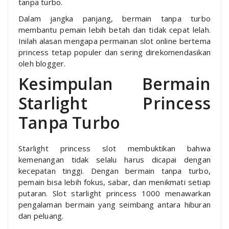
tanpa turbo.
Dalam jangka panjang, bermain tanpa turbo
membantu pemain lebih betah dan tidak cepat lelah.
Inilah alasan mengapa permainan slot online bertema
princess tetap populer dan sering direkomendasikan
oleh blogger.
Kesimpulan Bermain
Starlight Princess
Tanpa Turbo
Starlight princess slot membuktikan bahwa
kemenangan tidak selalu harus dicapai dengan
kecepatan tinggi. Dengan bermain tanpa turbo,
pemain bisa lebih fokus, sabar, dan menikmati setiap
putaran. Slot starlight princess 1000 menawarkan
pengalaman bermain yang seimbang antara hiburan
dan peluang.