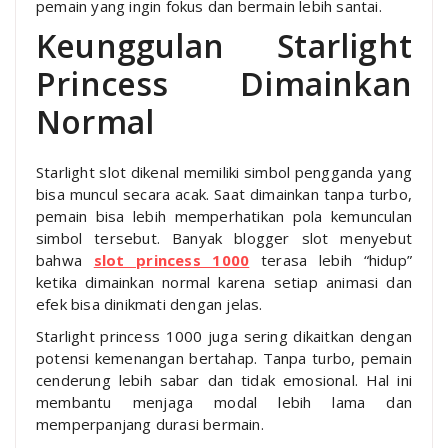
pemain yang ingin fokus dan bermain lebih santai.
Keunggulan Starlight
Princess Dimainkan
Normal
Starlight slot dikenal memiliki simbol pengganda yang
bisa muncul secara acak. Saat dimainkan tanpa turbo,
pemain bisa lebih memperhatikan pola kemunculan
simbol tersebut. Banyak blogger slot menyebut
bahwa
slot princess 1000
terasa lebih “hidup”
ketika dimainkan normal karena setiap animasi dan
efek bisa dinikmati dengan jelas.
Starlight princess 1000 juga sering dikaitkan dengan
potensi kemenangan bertahap. Tanpa turbo, pemain
cenderung lebih sabar dan tidak emosional. Hal ini
membantu menjaga modal lebih lama dan
memperpanjang durasi bermain.