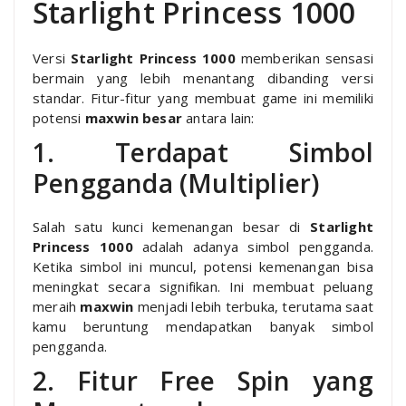
Starlight Princess 1000
Versi
Starlight Princess 1000
memberikan sensasi
bermain yang lebih menantang dibanding versi
standar. Fitur-fitur yang membuat game ini memiliki
potensi
maxwin besar
antara lain:
1. Terdapat Simbol
Pengganda (Multiplier)
Salah satu kunci kemenangan besar di
Starlight
Princess 1000
adalah adanya simbol pengganda.
Ketika simbol ini muncul, potensi kemenangan bisa
meningkat secara signifikan. Ini membuat peluang
meraih
maxwin
menjadi lebih terbuka, terutama saat
kamu beruntung mendapatkan banyak simbol
pengganda.
2. Fitur Free Spin yang