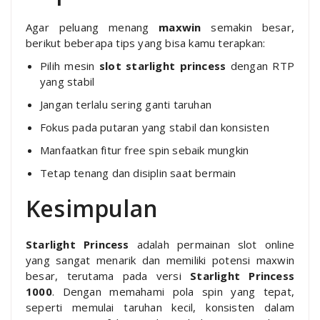
Agar peluang menang
maxwin
semakin besar,
berikut beberapa tips yang bisa kamu terapkan:
Pilih mesin
slot starlight princess
dengan RTP
yang stabil
Jangan terlalu sering ganti taruhan
Fokus pada putaran yang stabil dan konsisten
Manfaatkan fitur free spin sebaik mungkin
Tetap tenang dan disiplin saat bermain
Kesimpulan
Starlight Princess
adalah permainan slot online
yang sangat menarik dan memiliki potensi maxwin
besar, terutama pada versi
Starlight Princess
1000
. Dengan memahami pola spin yang tepat,
seperti memulai taruhan kecil, konsisten dalam