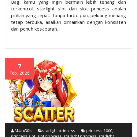
Bagi kamu yang ingin bermain lebih tenang dan
terkontrol, starlight slot dan slot princess adalah
pilihan yang tepat. Tanpa turbo pun, peluang menang
tetap terbuka, asalkan dimainkan dengan konsisten
dan penuh kesabaran.
7
Feb, 2026
M4inG0ls
starlight princess
princess 1000
,
princess slot
,
slot princess
,
starlight princess
,
starlight