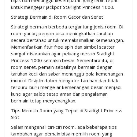
bijak dan menunggu kesempatan yang lebih tepat
untuk mengejar jackpot Starlight Princess 1000.
Strategi Bermain di Room Gacor dan Seret
Strategi bermain berbeda tergantung jenis room. Di
room gacor, pemain bisa meningkatkan taruhan
secara bertahap untuk memaksimalkan kemenangan.
Memanfaatkan fitur free spin dan simbol scatter
sangat disarankan agar peluang meraih Starlight
Princess 1000 semakin besar. Sementara itu, di
room seret, pemain sebaiknya bermain dengan
taruhan kecil dan sabar menunggu pola kemenangan
muncul. Disiplin dalam mengatur taruhan dan tidak
terburu-buru mengejar kemenangan besar menjadi
kunci agar saldo tetap aman dan pengalaman
bermain tetap menyenangkan.
Tips Memilih Room yang Tepat di Starlight Princess
Slot
Selain mengenali ciri-ciri room, ada beberapa tips
tambahan agar pemain bisa memilih room yang