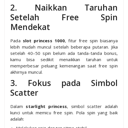
2. Naikkan Taruhan
Setelah Free Spin
Mendekat
Pada
slot princess 1000
, fitur free spin biasanya
lebih mudah muncul setelah beberapa putaran. Jika
setelah 40–50 spin belum ada tanda-tanda bonus,
kamu bisa sedikit menaikkan taruhan untuk
memperbesar peluang kemenangan saat free spin
akhirnya muncul.
3. Fokus pada Simbol
Scatter
Dalam
starlight princess
, simbol scatter adalah
kunci untuk memicu free spin. Pola spin yang baik
adalah:
Melakukan spin dengan ritme stabil