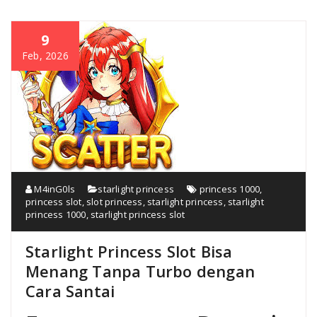
9
Feb, 2026
M4inG0ls
starlight princess
princess 1000
,
princess slot
,
slot princess
,
starlight princess
,
starlight
princess 1000
,
starlight princess slot
Starlight Princess Slot Bisa
Menang Tanpa Turbo dengan
Cara Santai