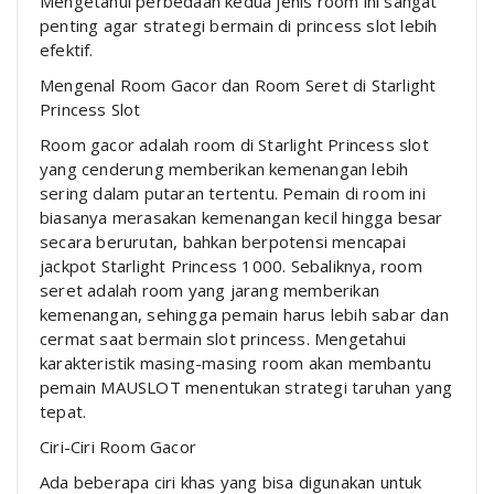
Mengetahui perbedaan kedua jenis room ini sangat
penting agar strategi bermain di princess slot lebih
efektif.
Mengenal Room Gacor dan Room Seret di Starlight
Princess Slot
Room gacor adalah room di Starlight Princess slot
yang cenderung memberikan kemenangan lebih
sering dalam putaran tertentu. Pemain di room ini
biasanya merasakan kemenangan kecil hingga besar
secara berurutan, bahkan berpotensi mencapai
jackpot Starlight Princess 1000. Sebaliknya, room
seret adalah room yang jarang memberikan
kemenangan, sehingga pemain harus lebih sabar dan
cermat saat bermain slot princess. Mengetahui
karakteristik masing-masing room akan membantu
pemain MAUSLOT menentukan strategi taruhan yang
tepat.
Ciri-Ciri Room Gacor
Ada beberapa ciri khas yang bisa digunakan untuk