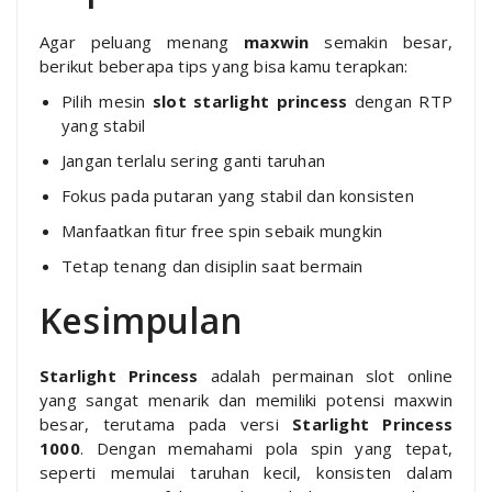
Agar peluang menang
maxwin
semakin besar,
berikut beberapa tips yang bisa kamu terapkan:
Pilih mesin
slot starlight princess
dengan RTP
yang stabil
Jangan terlalu sering ganti taruhan
Fokus pada putaran yang stabil dan konsisten
Manfaatkan fitur free spin sebaik mungkin
Tetap tenang dan disiplin saat bermain
Kesimpulan
Starlight Princess
adalah permainan slot online
yang sangat menarik dan memiliki potensi maxwin
besar, terutama pada versi
Starlight Princess
1000
. Dengan memahami pola spin yang tepat,
seperti memulai taruhan kecil, konsisten dalam