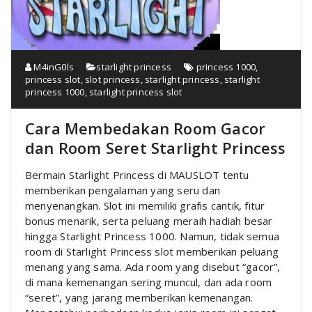
M4inG0ls
starlight princess
princess 1000
,
princess slot
,
slot princess
,
starlight princess
,
starlight
princess 1000
,
starlight princess slot
Cara Membedakan Room Gacor
dan Room Seret Starlight Princess
Bermain Starlight Princess di MAUSLOT tentu
memberikan pengalaman yang seru dan
menyenangkan. Slot ini memiliki grafis cantik, fitur
bonus menarik, serta peluang meraih hadiah besar
hingga Starlight Princess 1000. Namun, tidak semua
room di Starlight Princess slot memberikan peluang
menang yang sama. Ada room yang disebut “gacor”,
di mana kemenangan sering muncul, dan ada room
“seret”, yang jarang memberikan kemenangan.