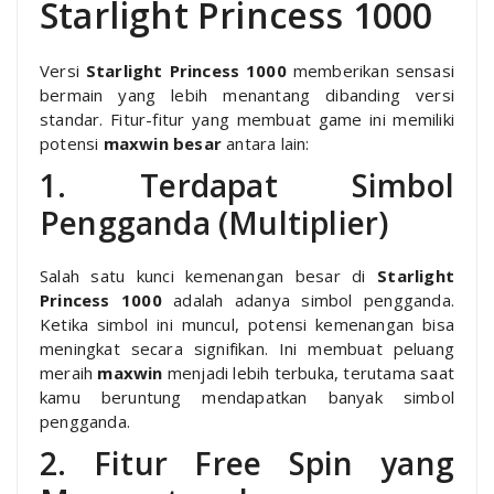
Starlight Princess 1000
Versi
Starlight Princess 1000
memberikan sensasi
bermain yang lebih menantang dibanding versi
standar. Fitur-fitur yang membuat game ini memiliki
potensi
maxwin besar
antara lain:
1. Terdapat Simbol
Pengganda (Multiplier)
Salah satu kunci kemenangan besar di
Starlight
Princess 1000
adalah adanya simbol pengganda.
Ketika simbol ini muncul, potensi kemenangan bisa
meningkat secara signifikan. Ini membuat peluang
meraih
maxwin
menjadi lebih terbuka, terutama saat
kamu beruntung mendapatkan banyak simbol
pengganda.
2. Fitur Free Spin yang