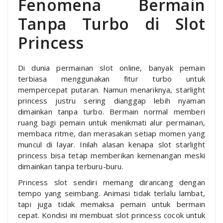
Fenomena Bermain
Tanpa Turbo di Slot
Princess
Di dunia permainan slot online, banyak pemain
terbiasa menggunakan fitur turbo untuk
mempercepat putaran. Namun menariknya, starlight
princess justru sering dianggap lebih nyaman
dimainkan tanpa turbo. Bermain normal memberi
ruang bagi pemain untuk menikmati alur permainan,
membaca ritme, dan merasakan setiap momen yang
muncul di layar. Inilah alasan kenapa slot starlight
princess bisa tetap memberikan kemenangan meski
dimainkan tanpa terburu-buru.
Princess slot sendiri memang dirancang dengan
tempo yang seimbang. Animasi tidak terlalu lambat,
tapi juga tidak memaksa pemain untuk bermain
cepat. Kondisi ini membuat slot princess cocok untuk