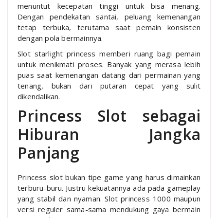
menuntut kecepatan tinggi untuk bisa menang.
Dengan pendekatan santai, peluang kemenangan
tetap terbuka, terutama saat pemain konsisten
dengan pola bermainnya.
Slot starlight princess memberi ruang bagi pemain
untuk menikmati proses. Banyak yang merasa lebih
puas saat kemenangan datang dari permainan yang
tenang, bukan dari putaran cepat yang sulit
dikendalikan.
Princess Slot sebagai
Hiburan Jangka
Panjang
Princess slot bukan tipe game yang harus dimainkan
terburu-buru. Justru kekuatannya ada pada gameplay
yang stabil dan nyaman. Slot princess 1000 maupun
versi reguler sama-sama mendukung gaya bermain