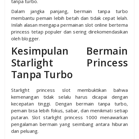
tanpa turbo.
Dalam jangka panjang, bermain tanpa turbo
membantu pemain lebih betah dan tidak cepat lelah.
Inilah alasan mengapa permainan slot online bertema
princess tetap populer dan sering direkomendasikan
oleh blogger.
Kesimpulan Bermain
Starlight Princess
Tanpa Turbo
Starlight princess slot membuktikan bahwa
kemenangan tidak selalu harus dicapai dengan
kecepatan tinggi. Dengan bermain tanpa turbo,
pemain bisa lebih fokus, sabar, dan menikmati setiap
putaran. Slot starlight princess 1000 menawarkan
pengalaman bermain yang seimbang antara hiburan
dan peluang.