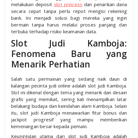
melakukan deposit
slot princess
dan penarikan dana
secara cepat tanpa perlu repot mengisi rekening
bank. Ini menjadi solusi bagi mereka yang ingin
bermain tanpa harus melalui proses panjang dan
terbuka terhadap risiko keamanan data.
Slot Judi Kamboja:
Fenomena Baru yang
Menarik Perhatian
Salah satu permainan yang sedang naik daun di
kalangan pecinta judi online adalah slot judi Kamboja.
Slot ini dikenal dengan tema yang menarik dan desain
grafis yang memikat, sering kali menampilkan latar
belakang budaya dan keindahan alam Kamboja. Selain
itu, slot judi Kamboja menawarkan fitur bonus dan
jackpot progresif yang mampu memberikan
kemenangan besar kepada pemain.
Keunggulan utama dari slot judi Kamboja adalah