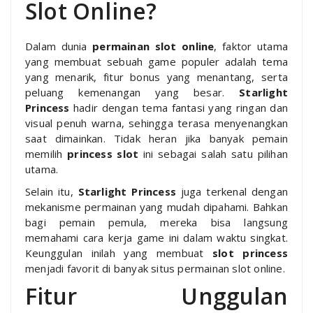
Slot Online?
Dalam dunia
permainan slot online
, faktor utama
yang membuat sebuah game populer adalah tema
yang menarik, fitur bonus yang menantang, serta
peluang kemenangan yang besar.
Starlight
Princess
hadir dengan tema fantasi yang ringan dan
visual penuh warna, sehingga terasa menyenangkan
saat dimainkan. Tidak heran jika banyak pemain
memilih
princess slot
ini sebagai salah satu pilihan
utama.
Selain itu,
Starlight Princess
juga terkenal dengan
mekanisme permainan yang mudah dipahami. Bahkan
bagi pemain pemula, mereka bisa langsung
memahami cara kerja game ini dalam waktu singkat.
Keunggulan inilah yang membuat
slot princess
menjadi favorit di banyak situs permainan slot online.
Fitur Unggulan