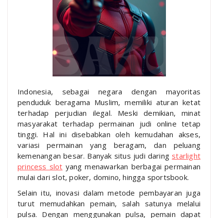
Indonesia, sebagai negara dengan mayoritas
penduduk beragama Muslim, memiliki aturan ketat
terhadap perjudian ilegal. Meski demikian, minat
masyarakat terhadap permainan judi online tetap
tinggi. Hal ini disebabkan oleh kemudahan akses,
variasi permainan yang beragam, dan peluang
kemenangan besar. Banyak situs judi daring
starlight
princess slot
yang menawarkan berbagai permainan
mulai dari slot, poker, domino, hingga sportsbook.
Selain itu, inovasi dalam metode pembayaran juga
turut memudahkan pemain, salah satunya melalui
pulsa. Dengan menggunakan pulsa, pemain dapat