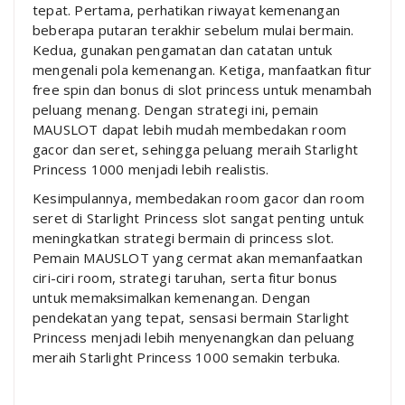
tepat. Pertama, perhatikan riwayat kemenangan
beberapa putaran terakhir sebelum mulai bermain.
Kedua, gunakan pengamatan dan catatan untuk
mengenali pola kemenangan. Ketiga, manfaatkan fitur
free spin dan bonus di slot princess untuk menambah
peluang menang. Dengan strategi ini, pemain
MAUSLOT dapat lebih mudah membedakan room
gacor dan seret, sehingga peluang meraih Starlight
Princess 1000 menjadi lebih realistis.
Kesimpulannya, membedakan room gacor dan room
seret di Starlight Princess slot sangat penting untuk
meningkatkan strategi bermain di princess slot.
Pemain MAUSLOT yang cermat akan memanfaatkan
ciri-ciri room, strategi taruhan, serta fitur bonus
untuk memaksimalkan kemenangan. Dengan
pendekatan yang tepat, sensasi bermain Starlight
Princess menjadi lebih menyenangkan dan peluang
meraih Starlight Princess 1000 semakin terbuka.